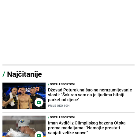
/
Najčitanije
/
OSTALI SPORTOVI
Dževad Poturak naišao na nerazumijevanje
vlasti: "Šokiran sam da je ljudima bitniji
parket od djece"
PRIJE OKO 10H
/
OSTALI SPORTOVI
Iman Avdić iz Olimpijskog bazena Otoka
prema medaljama: "Nemojte prestati
sanjati velike snove"