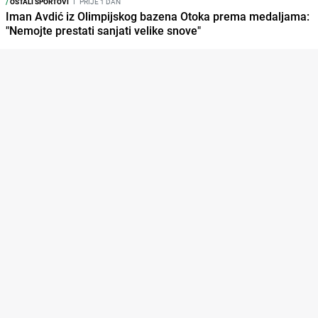
/
OSTALI SPORTOVI
I
PRIJE 1 DAN
Iman Avdić iz Olimpijskog bazena Otoka prema medaljama:
"Nemojte prestati sanjati velike snove"