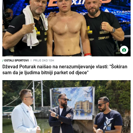
/
OSTALI SPORTOVI
I
PRIJE OKO 10H
Dževad Poturak naišao na nerazumijevanje vlasti: "Šokiran
sam da je ljudima bitniji parket od djece"