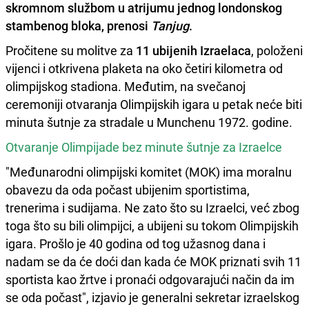
skromnom službom u atrijumu jednog londonskog
stambenog bloka, prenosi
Tanjug
.
Pročitene su molitve za
11 ubijenih Izraelaca
, položeni
vijenci i otkrivena plaketa na oko četiri kilometra od
olimpijskog stadiona. Međutim, na svečanoj
ceremoniji otvaranja Olimpijskih igara u petak neće biti
minuta šutnje za stradale u Munchenu 1972. godine.
Otvaranje Olimpijade bez minute šutnje za Izraelce
"Međunarodni olimpijski komitet (MOK) ima moralnu
obavezu da oda počast ubijenim sportistima,
trenerima i sudijama. Ne zato što su Izraelci, već zbog
toga što su bili olimpijci, a ubijeni su tokom Olimpijskih
igara. Prošlo je 40 godina od tog užasnog dana i
nadam se da će doći dan kada će MOK priznati svih 11
sportista kao žrtve i pronaći odgovarajući način da im
se oda počast", izjavio je generalni sekretar izraelskog