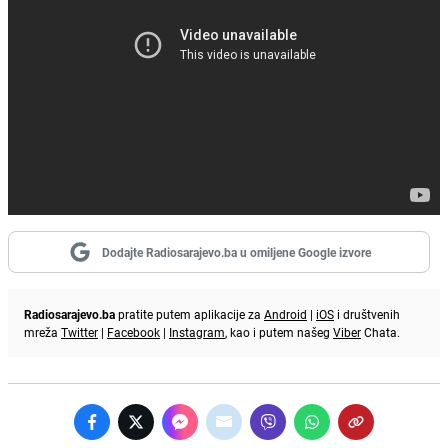
Dodajte Radiosarajevo.ba u omiljene Google izvore
Radiosarajevo.ba
pratite putem aplikacije za
Android
|
iOS
i društvenih
mreža
Twitter
|
Facebook
|
Instagram
, kao i putem našeg
Viber
Chata.