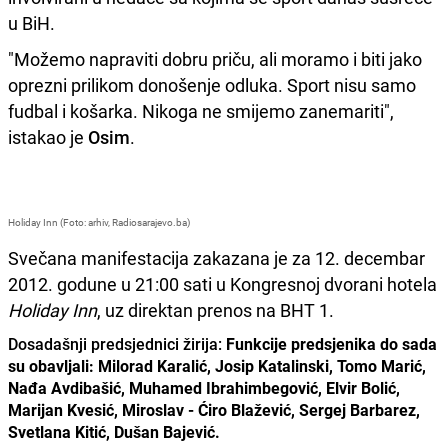
u BiH.
"Možemo napraviti dobru priču, ali moramo i biti jako
oprezni prilikom donošenje odluka. Sport nisu samo
fudbal i košarka. Nikoga ne smijemo zanemariti",
istakao je
Osim
.
Holiday Inn (Foto
:
arhiv, Radiosarajevo.ba)
Svečana manifestacija zakazana je za 12. decembar
2012. godune u 21:00 sati u Kongresnoj dvorani hotela
Holiday Inn
, uz direktan prenos na BHT 1.
Dosadašnji predsjednici žirija:
Funkcije predsjenika do sada
su obavljali: Milorad Karalić, Josip Katalinski, Tomo Marić,
Nađa Avdibašić, Muhamed Ibrahimbegović, Elvir Bolić,
Marijan Kvesić, Miroslav - Ćiro Blažević, Sergej Barbarez,
Svetlana Kitić, Dušan Bajević.