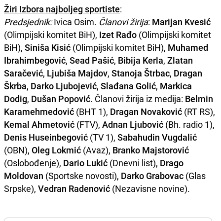
Žiri Izbora najboljeg sportiste
:
Predsjednik:
Ivica Osim.
Članovi žirija
:
Marijan Kvesić
(Olimpijski komitet BiH),
Izet Rađo
(Olimpijski komitet
BiH),
Siniša Kisić
(Olimpijski komitet BiH),
Muhamed
Ibrahimbegović
,
Sead Pašić
,
Bibija Kerla
,
Zlatan
Saračević
,
Ljubiša Majdov
,
Stanoja Štrbac
,
Dragan
Škrba
,
Darko Ljubojević
,
Slađana Golić
,
Markica
Dodig
,
Dušan Popović
. Članovi žirija iz medija:
Belmin
Karamehmedović
(BHT 1),
Dragan Novaković
(RT RS),
Kemal Ahmetović
(FTV),
Adnan Ljubović
(Bh. radio 1),
Denis Huseinbegović
(TV 1),
Sabahudin Vugdalić
(OBN),
Oleg Lokmić
(Avaz),
Branko Majstorović
(Oslobođenje),
Dario Lukić
(Dnevni list),
Drago
Moldovan
(Sportske novosti),
Darko Grabovac
(Glas
Srpske),
Vedran Radenović
(Nezavisne novine).