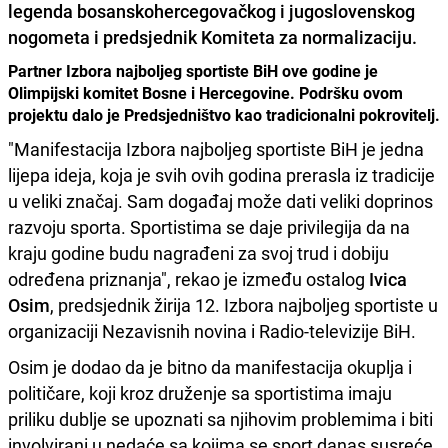
legenda bosanskohercegovačkog i jugoslovenskog
nogometa i predsjednik Komiteta za normalizaciju.
Partner Izbora najboljeg sportiste BiH ove godine je
Olimpijski komitet Bosne i Hercegovine. Podršku ovom
projektu dalo je Predsjedništvo kao tradicionalni pokrovitelj.
"Manifestacija Izbora najboljeg sportiste BiH je jedna
lijepa ideja, koja je svih ovih godina prerasla iz tradicije
u veliki značaj. Sam događaj može dati veliki doprinos
razvoju sporta. Sportistima se daje privilegija da na
kraju godine budu nagrađeni za svoj trud i dobiju
određena priznanja", rekao je između ostalog
Ivica
Osim
, predsjednik žirija 12. Izbora najboljeg sportiste u
organizaciji Nezavisnih novina i Radio-televizije BiH.
Osim je dodao da je bitno da manifestacija okuplja i
političare, koji kroz druženje sa sportistima imaju
priliku dublje se upoznati sa njihovim problemima i biti
involvirani u nedaće sa kojima se sport danas susreće