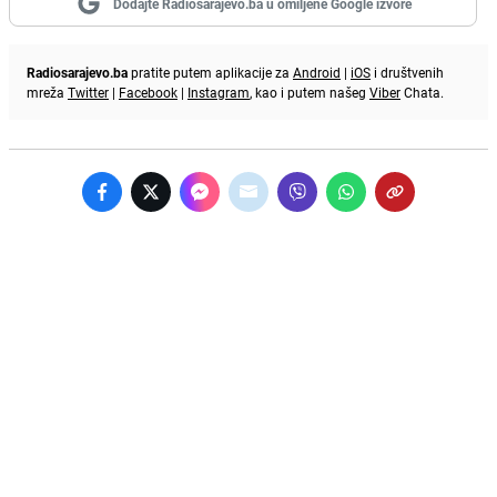
Dodajte Radiosarajevo.ba u omiljene Google izvore
Radiosarajevo.ba
pratite putem aplikacije za
Android
|
iOS
i društvenih
mreža
Twitter
|
Facebook
|
Instagram
, kao i putem našeg
Viber
Chata.