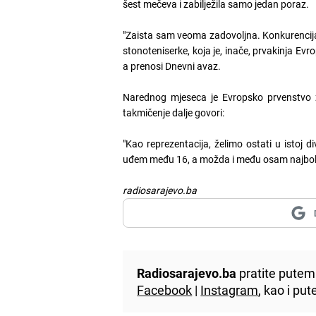
šest mečeva i zabilježila samo jedan poraz.
"Zaista sam veoma zadovoljna. Konkurencija j
stonoteniserke, koja je, inače, prvakinja Evr
a prenosi Dnevni avaz.
Narednog mjeseca je Evropsko prvenstvo za
takmičenje dalje govori:
"Kao reprezentacija, želimo ostati u istoj d
uđem među 16, a možda i među osam najbolji
radiosarajevo.ba
Radiosarajevo.ba
pratite putem 
Facebook
|
Instagram
, kao i p