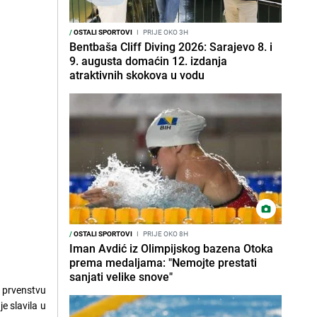
/
OSTALI SPORTOVI
I
PRIJE OKO 3H
Bentbaša Cliff Diving 2026: Sarajevo 8. i
9. augusta domaćin 12. izdanja
atraktivnih skokova u vodu
/
OSTALI SPORTOVI
I
PRIJE OKO 8H
Iman Avdić iz Olimpijskog bazena Otoka
prema medaljama: "Nemojte prestati
sanjati velike snove"
m prvenstvu
e slavila u