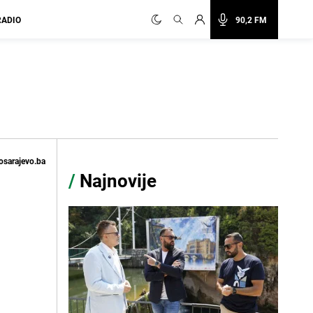
RADIO
90,2 FM
osarajevo.ba
/
Najnovije