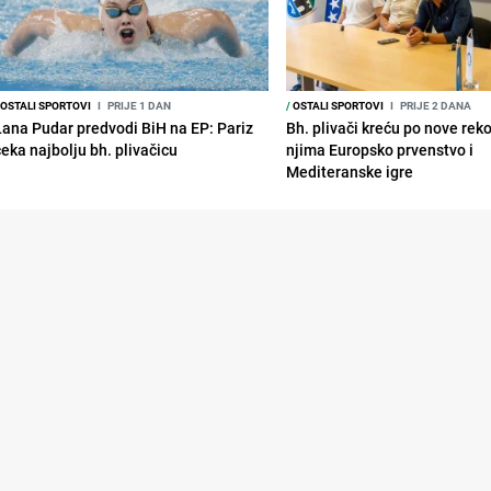
OSTALI SPORTOVI
I
PRIJE 1 DAN
/
OSTALI SPORTOVI
I
PRIJE 2 DANA
Lana Pudar predvodi BiH na EP: Pariz
Bh. plivači kreću po nove rek
čeka najbolju bh. plivačicu
njima Europsko prvenstvo i
Mediteranske igre