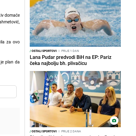
otiv domaće
iahmetović,
ila za ovo
/
OSTALI SPORTOVI
I
PRIJE 1 DAN
Lana Pudar predvodi BiH na EP: Pariz
 je plan da
čeka najbolju bh. plivačicu
/
OSTALI SPORTOVI
I
PRIJE 2 DANA