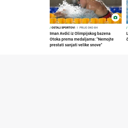
/
OSTALI SPORTOVI
I
PRIJE OKO 8H
/
Iman Avdić iz Olimpijskog bazena
Otoka prema medaljama: "Nemojte
prestati sanjati velike snove"