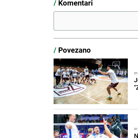
/
Komentari
/
Povezano
31
J
"
31
N