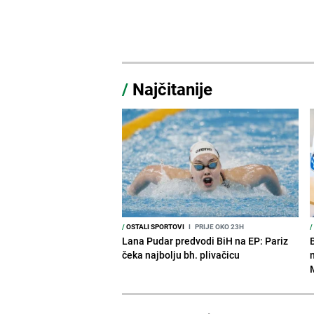
/
Najčitanije
/
OSTALI SPORTOVI
I
PRIJE OKO 23H
/
Lana Pudar predvodi BiH na EP: Pariz
čeka najbolju bh. plivačicu