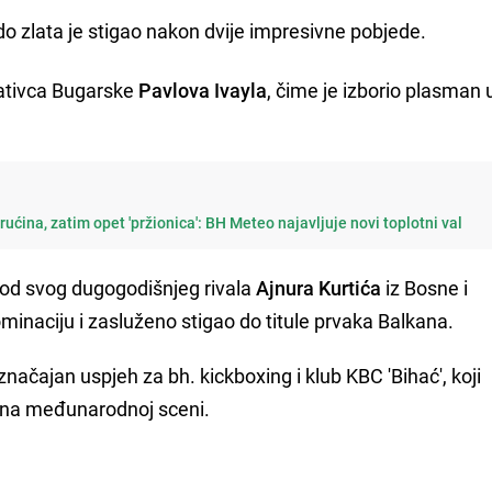
do zlata je stigao nakon dvije impresivne pobjede.
tativca Bugarske
Pavlova Ivayla
, čime je izborio plasman u
ućina, zatim opet 'pržionica': BH Meteo najavljuje novi toplotni val
 od svog dugogodišnjeg rivala
Ajnura Kurtića
iz Bosne i
minaciju i zasluženo stigao do titule prvaka Balkana.
značajan uspjeh za bh. kickboxing i klub KBC 'Bihać', koji
 na međunarodnoj sceni.