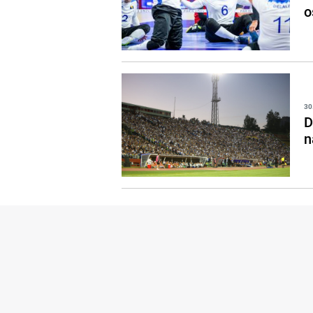
o
30
D
n