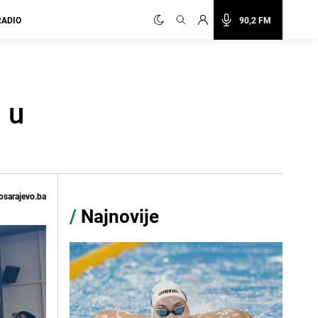
RADIO
90,2 FM
 u
osarajevo.ba
/
Najnovije