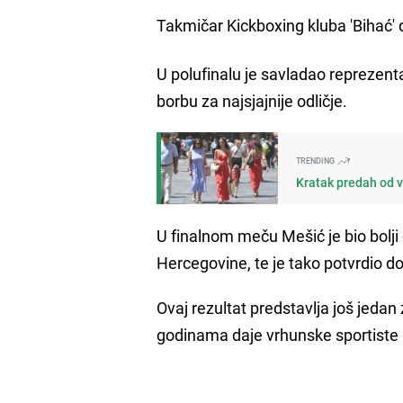
Takmičar Kickboxing kluba 'Bihać' 
U polufinalu je savladao reprezen
borbu za najsjajnije odličje.
TRENDING
Kratak predah od vr
U finalnom meču Mešić je bio bolji
Hercegovine, te je tako potvrdio do
Ovaj rezultat predstavlja još jedan 
godinama daje vrhunske sportiste