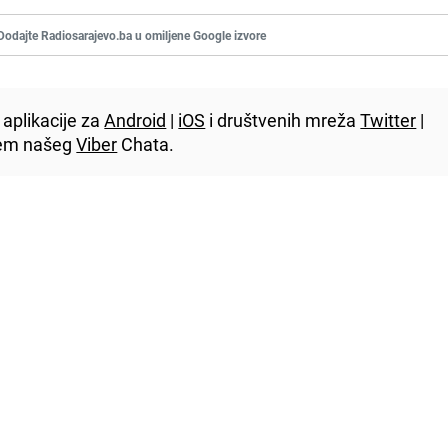
Dodajte Radiosarajevo.ba u omiljene Google izvore
aplikacije za
Android
|
iOS
i društvenih mreža
Twitter
|
utem našeg
Viber
Chata.