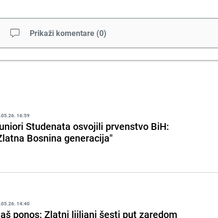
Prikaži komentare
(
0
)
.05.26. 16:59
uniori Studenata osvojili prvenstvo BiH:
Zlatna Bosnina generacija"
.05.26. 14:40
aš ponos: Zlatni ljiljani šesti put zaredom