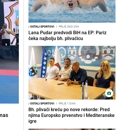
/
OSTALI SPORTOVI
I
PRIJE OKO 23H
Lana Pudar predvodi BiH na EP: Pariz
čeka najbolju bh. plivačicu
/
OSTALI SPORTOVI
I
PRIJE 1 DAN
Bh. plivači kreću po nove rekorde: Pred
lmas
njima Europsko prvenstvo i Mediteranske
igre