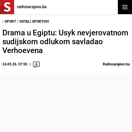
Otvor
/
SPORT
/
OSTALI SPORTOVI
Drama u Egiptu: Usyk nevjerovatnom
sudijskom odlukom savladao
Verhoevena
24.05.26. 07:50
Radiosarajevo.ba
0