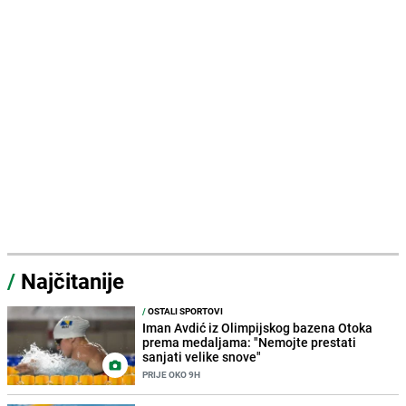
/
Najčitanije
/
OSTALI SPORTOVI
Iman Avdić iz Olimpijskog bazena Otoka
prema medaljama: "Nemojte prestati
sanjati velike snove"
PRIJE OKO 9H