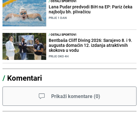
/
OSTALI SPORTOVI
Lana Pudar predvodi BiH na EP: Pariz čeka
najbolju bh. plivačicu
PRIJE 1 DAN
/
OSTALI SPORTOVI
Bentbaša Cliff Diving 2026: Sarajevo 8. i 9.
augusta domaćin 12. izdanja atraktivnih
skokova u vodu
PRIJE OKO 4H
/
Komentari
Prikaži komentare
(
0
)