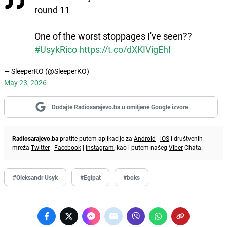
round 11
One of the worst stoppages I've seen??
#UsykRico
https://t.co/dXKIVigEhI
— SleeperKO (@SleeperKO)
May 23, 2026
Dodajte Radiosarajevo.ba u omiljene Google izvore
Radiosarajevo.ba
pratite putem aplikacije za
Android
|
iOS
i društvenih
mreža
Twitter
|
Facebook
|
Instagram
, kao i putem našeg
Viber
Chata.
#Oleksandr Usyk
#Egipat
#boks