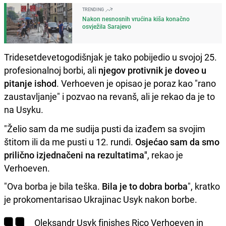
TRENDING
Nakon nesnosnih vrućina kiša konačno
osvježila Sarajevo
Tridesetdevetogodišnjak je tako pobijedio u svojoj 25.
profesionalnoj borbi, ali
njegov protivnik je doveo u
pitanje ishod
. Verhoeven je opisao je poraz kao "rano
zaustavljanje" i pozvao na revanš, ali je rekao da je to
na Usyku.
"Želio sam da me sudija pusti da izađem sa svojim
štitom ili da me pusti u 12. rundi.
Osjećao sam da smo
prilično izjednačeni na rezultatima"
, rekao je
Verhoeven.
"Ova borba je bila teška.
Bila je to dobra borba
", kratko
je prokomentarisao Ukrajinac Usyk nakon borbe.
Oleksandr Usyk finishes Rico Verhoeven in