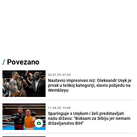
/
Povezano
20.07.25. 07:34
Nastavio impresivan niz: Oleksandr Usyk je
prvak u teškoj kategoriji, slavio pobjedu na
Wembleyu
11.04.25. 12:00
Sparinguje s Usykom i želi predstavljati
našu državu: "Boksam za Srbiju jer nemam
državljanstvo BiH"