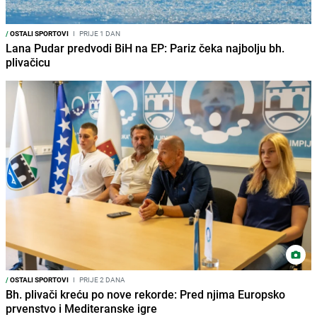
/
OSTALI SPORTOVI
I
PRIJE 1 DAN
Lana Pudar predvodi BiH na EP: Pariz čeka najbolju bh.
plivačicu
/
OSTALI SPORTOVI
I
PRIJE 2 DANA
Bh. plivači kreću po nove rekorde: Pred njima Europsko
prvenstvo i Mediteranske igre