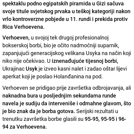
spektaklu podno egipatskih piramida u Gizi sačuva
svoje titule svjetskog prvaka u teškoj kategoriji nakon
vrlo kontroverzne pobjede u 11. rundi i prekida protiv
Rica Verhoevena.
Verhoeven,
u svojoj tek drugoj profesionalnoj
bokserskoj borbi, bio je očito nadmoćniji suparnik,
zapanjujući generacijskog velikana Usyka na način koji
niko nije očekivao. U
iznenađujuće tijesnoj borbi,
Ukrajinac
Usyk
je izveo kasni nalet i zadao oštar lijevi
aperkat koji je poslao Holanđanina na pod.
Verhoeven se pridigao prije završetka odbrojavanja, ali
naknadna bura u posljednjim sekundama runde
navela je sudiju da interveniše i odmahne glavom, što
je bio znak da je borba gotova.
Serijski rezultati u
trenutku završetka borbe glasili su
95-95, 95-95 i 96-
94 za Verhoevena.