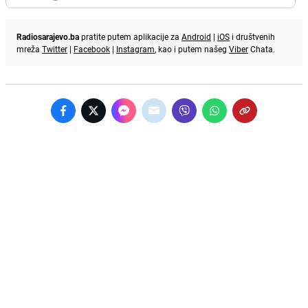
Radiosarajevo.ba
pratite putem aplikacije za
Android
|
iOS
i društvenih
mreža
Twitter
|
Facebook
|
Instagram
, kao i putem našeg
Viber
Chata.