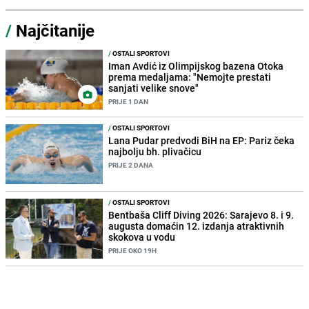
/
Najčitanije
/
OSTALI SPORTOVI
Iman Avdić iz Olimpijskog bazena Otoka
prema medaljama: "Nemojte prestati
sanjati velike snove"
PRIJE 1 DAN
/
OSTALI SPORTOVI
Lana Pudar predvodi BiH na EP: Pariz čeka
najbolju bh. plivačicu
PRIJE 2 DANA
/
OSTALI SPORTOVI
Bentbaša Cliff Diving 2026: Sarajevo 8. i 9.
augusta domaćin 12. izdanja atraktivnih
skokova u vodu
PRIJE OKO 19H