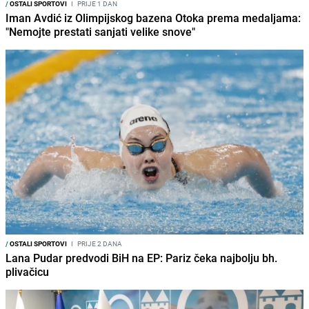
/
OSTALI SPORTOVI
I
PRIJE 1 DAN
Iman Avdić iz Olimpijskog bazena Otoka prema medaljama:
"Nemojte prestati sanjati velike snove"
/
OSTALI SPORTOVI
I
PRIJE 2 DANA
Lana Pudar predvodi BiH na EP: Pariz čeka najbolju bh.
plivačicu