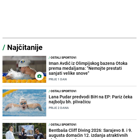
/
Najčitanije
/
OSTALI SPORTOVI
Iman Avdić iz Olimpijskog bazena Otoka
prema medaljama: "Nemojte prestati
sanjati velike snove"
PRIJE 1 DAN
/
OSTALI SPORTOVI
Lana Pudar predvodi BiH na EP: Pariz čeka
najbolju bh. plivačicu
PRIJE 2 DANA
/
OSTALI SPORTOVI
Bentbaša Cliff Diving 2026: Sarajevo 8. i 9.
augusta domaćin 12. izdanja atraktivnih