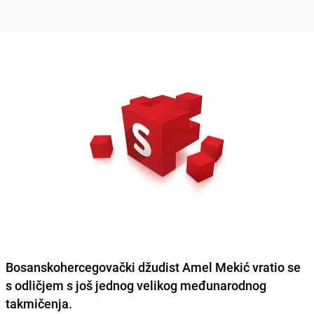
Bosanskohercegovački džudist Amel Mekić vratio se
s odličjem s još jednog velikog međunarodnog
takmičenja.