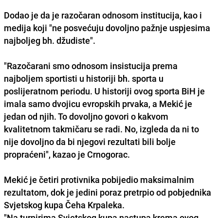
Dodao je da je razočaran odnosom institucija, kao i
medija koji "ne posvećuju dovoljno pažnje uspjesima
najboljeg bh. džudiste".
"Razočarani smo odnosom insistucija prema
najboljem sportisti u historiji bh. sporta u
poslijeratnom periodu. U historiji ovog sporta BiH je
imala samo dvojicu evropskih prvaka, a Mekić je
jedan od njih. To dovoljno govori o kakvom
kvalitetnom takmičaru se radi. No, izgleda da ni to
nije dovoljno da bi njegovi rezultati bili bolje
propraćeni", kazao je Crnogorac.
Mekić je četiri protivnika pobijedio maksimalnim
rezultatom, dok je jedini poraz pretrpio od pobjednika
Svjetskog kupa Čeha Krpaleka.
"Na turnirima Svjetskog kupa nastupa krema ovog