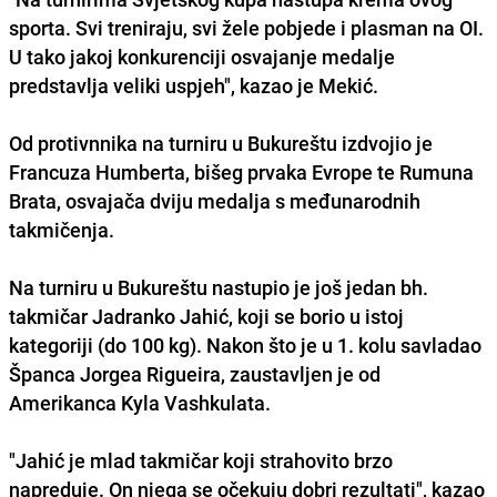
sporta. Svi treniraju, svi žele pobjede i plasman na OI.
U tako jakoj konkurenciji osvajanje medalje
predstavlja veliki uspjeh", kazao je Mekić.
Od protivnnika na turniru u Bukureštu izdvojio je
Francuza Humberta, bišeg prvaka Evrope te Rumuna
Brata, osvajača dviju medalja s međunarodnih
takmičenja.
Na turniru u Bukureštu nastupio je još jedan bh.
takmičar Jadranko Jahić, koji se borio u istoj
kategoriji (do 100 kg). Nakon što je u 1. kolu savladao
Španca Jorgea Rigueira, zaustavljen je od
Amerikanca Kyla Vashkulata.
"Jahić je mlad takmičar koji strahovito brzo
napreduje. On njega se očekuju dobri rezultati", kazao