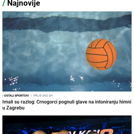
/
Najnovije
/
OSTALI SPORTOVI
I
PRIJE OKO 3H
Imali su razlog: Crnogorci pognuli glave na intoniranju himni
u Zagrebu