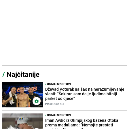
/
Najčitanije
/
OSTALI SPORTOVI
Dževad Poturak naišao na nerazumijevanje
vlasti: "Šokiran sam da je ljudima bitniji
parket od djece"
PRIJE OKO 3H
/
OSTALI SPORTOVI
Iman Avdić iz Olimpijskog bazena Otoka
prema medaljama: "Nemojte prestati