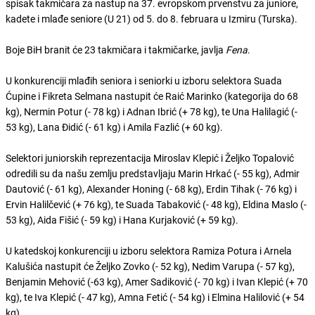
spisak takmičara za nastup na 37. evropskom prvenstvu za juniore,
kadete i mlađe seniore (U 21) od 5. do 8. februara u Izmiru (Turska).
Boje BiH branit će 23 takmičara i takmičarke, javlja
Fena
.
U konkurenciji mlađih seniora i seniorki u izboru selektora Suada
Ćupine i Fikreta Selmana nastupit će Raić Marinko (kategorija do 68
kg), Nermin Potur (- 78 kg) i Adnan Ibrić (+ 78 kg), te Una Halilagić (-
53 kg), Lana Đidić (- 61 kg) i Amila Fazlić (+ 60 kg).
Selektori juniorskih reprezentacija Miroslav Klepić i Željko Topalović
odredili su da našu zemlju predstavljaju Marin Hrkać (- 55 kg), Admir
Dautović (- 61 kg), Alexander Honing (- 68 kg), Erdin Tihak (- 76 kg) i
Ervin Halilčević (+ 76 kg), te Suada Tabaković (- 48 kg), Eldina Maslo (-
53 kg), Aida Fišić (- 59 kg) i Hana Kurjaković (+ 59 kg).
U katedskoj konkurenciji u izboru selektora Ramiza Potura i Arnela
Kalušića nastupit će Željko Zovko (- 52 kg), Nedim Varupa (- 57 kg),
Benjamin Mehović (-63 kg), Amer Sadiković (- 70 kg) i Ivan Klepić (+ 70
kg), te Iva Klepić (- 47 kg), Amna Fetić (- 54 kg) i Elmina Halilović (+ 54
kg).