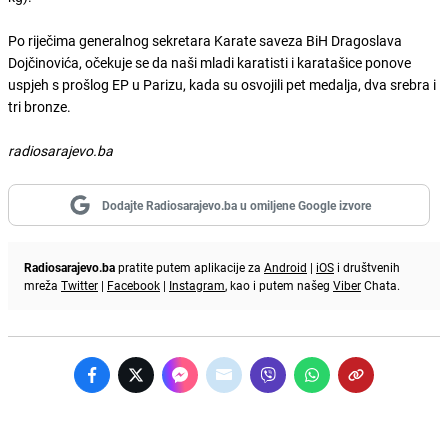
Po riječima generalnog sekretara Karate saveza BiH Dragoslava
Dojčinovića, očekuje se da naši mladi karatisti i karatašice ponove
uspjeh s prošlog EP u Parizu, kada su osvojili pet medalja, dva srebra i
tri bronze.
radiosarajevo.ba
Dodajte Radiosarajevo.ba u omiljene Google izvore
Radiosarajevo.ba
pratite putem aplikacije za
Android
|
iOS
i društvenih
mreža
Twitter
|
Facebook
|
Instagram
, kao i putem našeg
Viber
Chata.