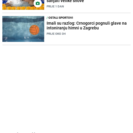
sanjati velike snove"
PRIJE 1 DAN
/
OSTALI SPORTOVI
Imali su razlog: Crnogorci pognuli glave na
intoniranju himni u Zagrebu
PRIJE OKO 3H