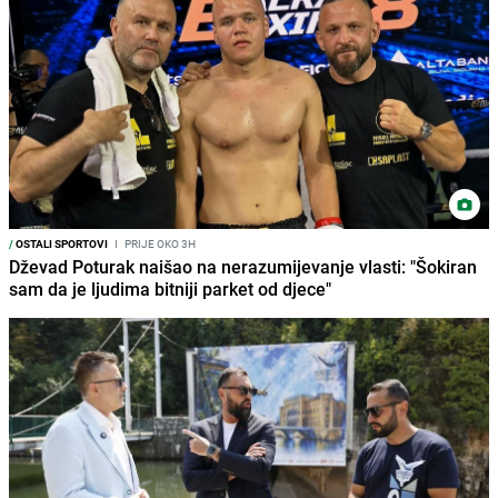
/
OSTALI SPORTOVI
I
PRIJE OKO 3H
Dževad Poturak naišao na nerazumijevanje vlasti: "Šokiran
sam da je ljudima bitniji parket od djece"