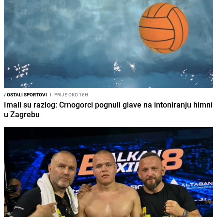
/
OSTALI SPORTOVI
I
PRIJE OKO 16H
Imali su razlog: Crnogorci pognuli glave na intoniranju himni
u Zagrebu