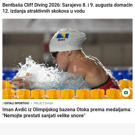
Bentbaša Cliff Diving 2026: Sarajevo 8. i 9. augusta domaćin
12. izdanja atraktivnih skokova u vodu
/
OSTALI SPORTOVI
I
PRIJE 2 DANA
Iman Avdić iz Olimpijskog bazena Otoka prema medaljama:
"Nemojte prestati sanjati velike snove"