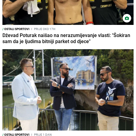
/
OSTALI SPORTOVI
I
PRIJE OKO 17H
Dževad Poturak naišao na nerazumijevanje vlasti: "Šokiran
sam da je ljudima bitniji parket od djece"
/
OSTALI SPORTOVI
I
PRIJE 1 DAN