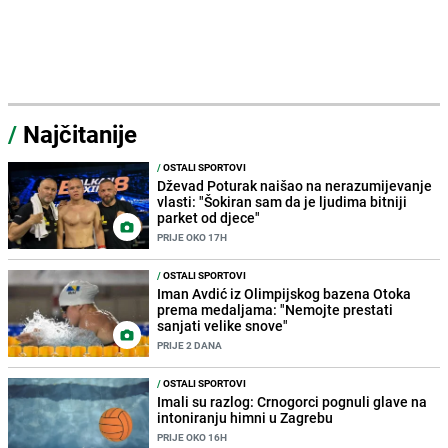
/
Najčitanije
/
OSTALI SPORTOVI
Dževad Poturak naišao na nerazumijevanje
vlasti: "Šokiran sam da je ljudima bitniji
parket od djece"
PRIJE OKO 17H
/
OSTALI SPORTOVI
Iman Avdić iz Olimpijskog bazena Otoka
prema medaljama: "Nemojte prestati
sanjati velike snove"
PRIJE 2 DANA
/
OSTALI SPORTOVI
Imali su razlog: Crnogorci pognuli glave na
intoniranju himni u Zagrebu
PRIJE OKO 16H