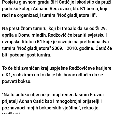
Posjetu glavnom gradu BiH Ćatić je iskoristio da pruži
podršku kolegi Adnanu Redžoviću, bh. K1 borcu, koji
radi na organizaciji turnira "Noć gladijatora III".
Na prestižnom turniru, koji bi trebalo da se održi 29.
aprila u Domu mladih, Redžović će braniti svjetsku i
evropsku titulu u K1 koje je osvojio na prethodna dva
turnira "Noć gladijatora" 2009. i 2010. godine. Ćatić će
biti počasni gost turnira.
To će biti zvaničan kraj uspješne Redžovićeve karijere
u K1, s obzirom na to da je bh. borac odlučio da se
posveti boksu.
"Na tu odluku utjecao je moj trener Jasmin Erović i
prijatelj Adnan Ćatić kao i mnogobrojni prijatelji i
poznavaoci mojih bokserskih vještina", rekao je