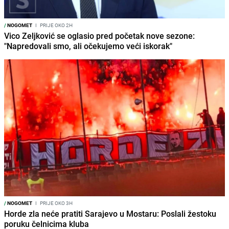
/
NOGOMET
I
PRIJE OKO 2H
Vico Zeljković se oglasio pred početak nove sezone:
"Napredovali smo, ali očekujemo veći iskorak"
/
NOGOMET
I
PRIJE OKO 3H
Horde zla neće pratiti Sarajevo u Mostaru: Poslali žestoku
poruku čelnicima kluba