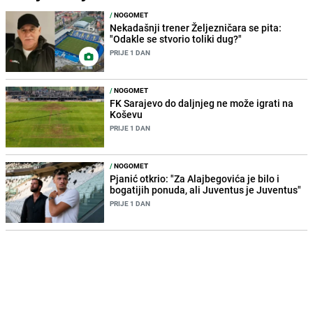
/
NOGOMET
Nekadašnji trener Željezničara se pita:
"Odakle se stvorio toliki dug?"
PRIJE 1 DAN
/
NOGOMET
FK Sarajevo do daljnjeg ne može igrati na
Koševu
PRIJE 1 DAN
/
NOGOMET
Pjanić otkrio: "Za Alajbegovića je bilo i
bogatijih ponuda, ali Juventus je Juventus"
PRIJE 1 DAN