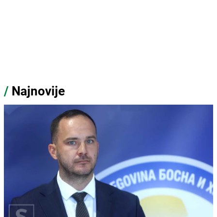
/
Najnovije