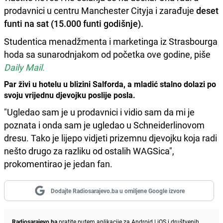
prodavnici u centru Manchester Cityja i zarađuje
deset
funti na sat (15.000 funti godišnje).
Studentica menadžmenta i marketinga iz Strasbourga
hoda sa sunarodnjakom od početka ove godine, piše
Daily Mail.
Par živi u hotelu u blizini Salforda, a mladić stalno dolazi po
svoju vrijednu djevojku poslije posla.
"Ugledao sam je u prodavnici i vidio sam da mi je
poznata i onda sam je ugledao u Schneiderlinovom
dresu. Tako je lijepo vidjeti prizemnu djevojku koja radi
nešto drugo za razliku od ostalih WAGSica",
prokomentirao je jedan fan.
Dodajte Radiosarajevo.ba u omiljene Google izvore
Radiosarajevo.ba
pratite putem aplikacije za
Android
|
iOS
i društvenih