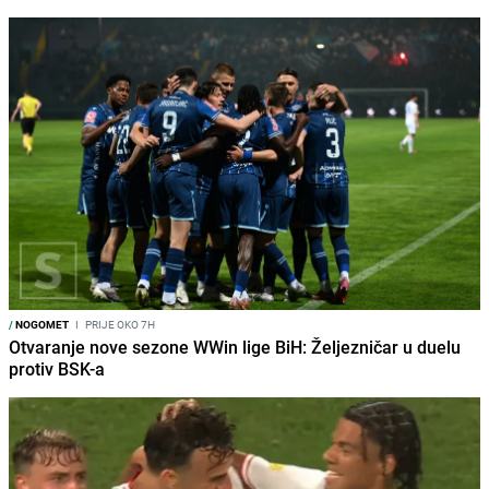
/
NOGOMET
I
PRIJE OKO 7H
Otvaranje nove sezone WWin lige BiH: Željezničar u duelu
protiv BSK-a