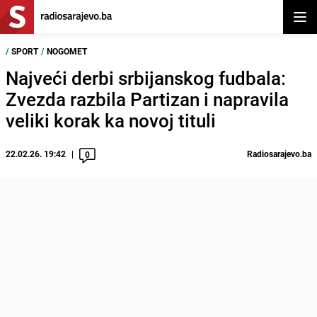
Otvor
/
SPORT
/
NOGOMET
Najveći derbi srbijanskog fudbala:
Zvezda razbila Partizan i napravila
veliki korak ka novoj tituli
22.02.26. 19:42
Radiosarajevo.ba
0