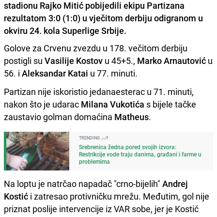
stadionu Rajko Mitić pobijedili ekipu Partizana
rezultatom 3:0 (1:0) u vječitom derbiju odigranom u
okviru 24. kola Superlige Srbije.
Golove za Crvenu zvezdu u 178. večitom derbiju
postigli su
Vasilije Kostov
u 45+5.,
Marko Arnautović
u
56. i
Aleksandar Katai
u 77. minuti.
Partizan nije iskoristio jedanaesterac u 71. minuti,
nakon što je udarac
Milana Vukotića
s bijele tačke
zaustavio golman domaćina
Matheus
.
TRENDING
Srebrenica žedna pored svojih izvora:
Restrikcije vode traju danima, građani i farme u
problemima
Na loptu je natrčao napadač "crno-bijelih"
Andrej
Kostić
i zatresao protivničku mrežu. Međutim, gol nije
priznat poslije intervencije iz VAR sobe, jer je Kostić