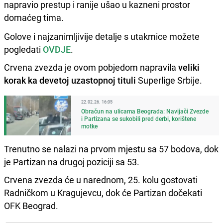
napravio prestup i ranije ušao u kazneni prostor
domaćeg tima.
Golove i najzanimljivije detalje s utakmice možete
pogledati
OVDJE
.
Crvena zvezda je ovom pobjedom napravila
veliki
korak ka devetoj uzastopnoj tituli
Superlige Srbije.
22.02.26. 16:05
Obračun na ulicama Beograda: Navijači Zvezde
i Partizana se sukobili pred derbi, korištene
motke
Trenutno se nalazi na prvom mjestu sa 57 bodova, dok
je Partizan na drugoj poziciji sa 53.
Crvena zvezda će u narednom, 25. kolu gostovati
Radničkom u Kragujevcu, dok će Partizan dočekati
OFK Beograd.