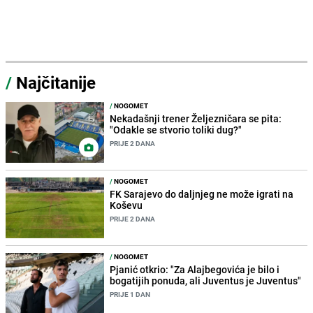
/
Najčitanije
/
NOGOMET
Nekadašnji trener Željezničara se pita:
"Odakle se stvorio toliki dug?"
PRIJE 2 DANA
/
NOGOMET
FK Sarajevo do daljnjeg ne može igrati na
Koševu
PRIJE 2 DANA
/
NOGOMET
Pjanić otkrio: "Za Alajbegovića je bilo i
bogatijih ponuda, ali Juventus je Juventus"
PRIJE 1 DAN