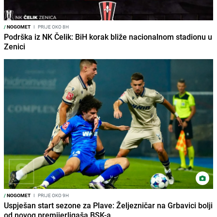
/
NOGOMET
I
PRIJE OKO 8H
Podrška iz NK Čelik: BiH korak bliže nacionalnom stadionu u
Zenici
/
NOGOMET
I
PRIJE OKO 9H
Uspješan start sezone za Plave: Željezničar na Grbavici bolji
od novog premijerligaša BSK-a