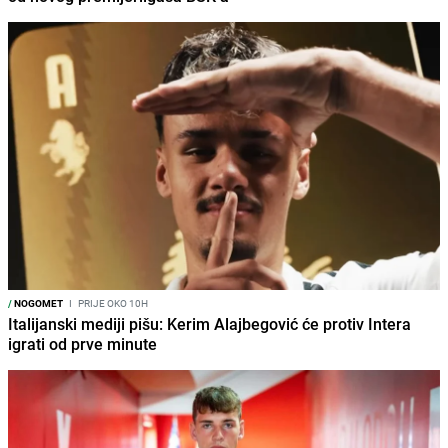
/
NOGOMET
I
PRIJE OKO 10H
Italijanski mediji pišu: Kerim Alajbegović će protiv Intera
igrati od prve minute