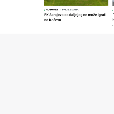
/
NOGOMET
I
PRIJE 2 DANA
/
FK Sarajevo do daljnjeg ne može igrati
P
na Koševu