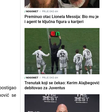
/
NOGOMET
I
PRIJE OKO 4H
Preminuo otac Lionela Messija: Bio mu je
i agent te ključna figura u karijeri
/
NOGOMET
I
PRIJE OKO 4H
Trenutak koji se čekao: Kerim Alajbegović
postigao
debitovao za Juventus
nović se