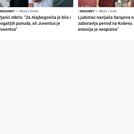
NOGOMET
I
PRIJE 2 DANA
/
NOGOMET
I
PRIJE 1 DAN
janić otkrio: "Za Alajbegovića je bilo i
Ljubimac navijača Sarajeva 
bogatijih ponuda, ali Juventus je
zaboravlja period na Koševu:
Juventus"
emocija je neopisiva"