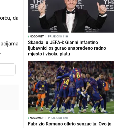
orču, da
/
NOGOMET
I
PRIJE OKO 11H
Skandal u UEFA-i: Gianni Infantino
macijama
ljubavnici osigurao unapređeno radno
a.
mjesto i visoku platu
/
NOGOMET
I
PRIJE OKO 12H
Fabrizio Romano otkrio senzaciju: Ovo je