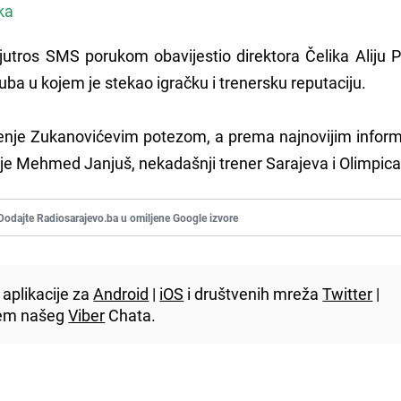
ka
utros SMS porukom obavijestio direktora Čelika Aliju P
uba u kojem je stekao igračku i trenersku reputaciju.
arenje Zukanovićevim potezom, a prema najnovijim infor
ba je Mehmed Janjuš, nekadašnji trener Sarajeva i Olimpic
Dodajte Radiosarajevo.ba u omiljene Google izvore
aplikacije za
Android
|
iOS
i društvenih mreža
Twitter
|
utem našeg
Viber
Chata.