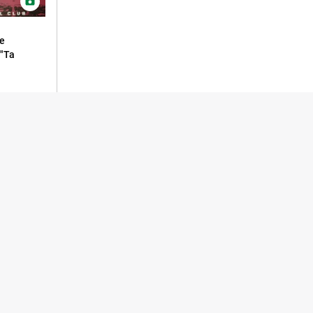
ne
 "Ta