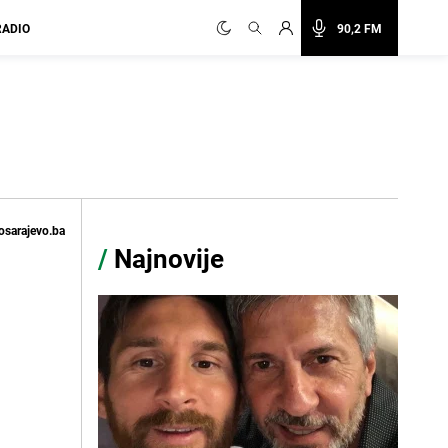
RADIO
90,2 FM
osarajevo.ba
/
Najnovije