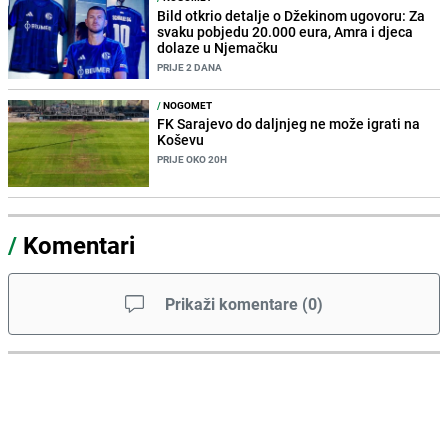
Bild otkrio detalje o Džekinom ugovoru: Za
svaku pobjedu 20.000 eura, Amra i djeca
dolaze u Njemačku
PRIJE 2 DANA
/
NOGOMET
FK Sarajevo do daljnjeg ne može igrati na
Koševu
PRIJE OKO 20H
/
Komentari
Prikaži komentare
(
0
)