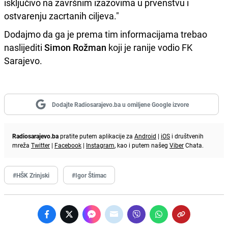
isključivo na završnim izazovima u prvenstvu i
ostvarenju zacrtanih ciljeva."
Dodajmo da ga je prema tim informacijama trebao
naslijediti
Simon Rožman
koji je ranije vodio FK
Sarajevo.
Dodajte Radiosarajevo.ba u omiljene Google izvore
Radiosarajevo.ba
pratite putem aplikacije za
Android
|
iOS
i društvenih
mreža
Twitter
|
Facebook
|
Instagram
, kao i putem našeg
Viber
Chata.
#HŠK Zrinjski
#Igor Štimac