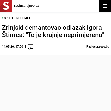
Otvor
/
SPORT
/
NOGOMET
Zrinjski demantovao odlazak Igora
Štimca: "To je krajnje neprimjereno"
14.05.26. 17:00
Radiosarajevo.ba
0