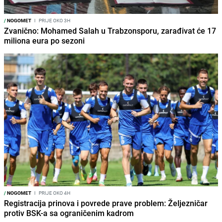
/
NOGOMET
I
PRIJE OKO 3H
Zvanično: Mohamed Salah u Trabzonsporu, zarađivat će 17
miliona eura po sezoni
/
NOGOMET
I
PRIJE OKO 4H
Registracija prinova i povrede prave problem: Željezničar
protiv BSK-a sa ograničenim kadrom