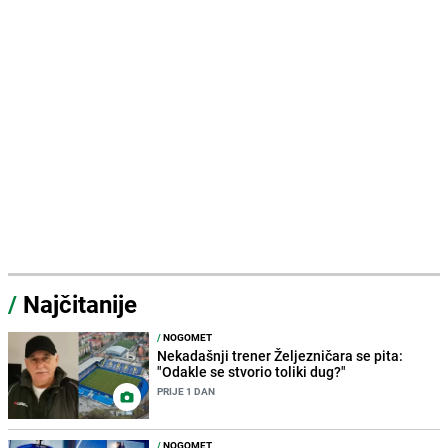
/
Najčitanije
/
NOGOMET
Nekadašnji trener Željezničara se pita:
"Odakle se stvorio toliki dug?"
PRIJE 1 DAN
/
NOGOMET