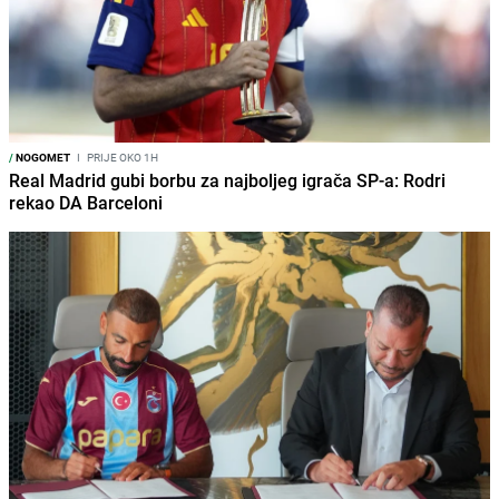
/
NOGOMET
I
PRIJE OKO 1H
Real Madrid gubi borbu za najboljeg igrača SP-a: Rodri
rekao DA Barceloni