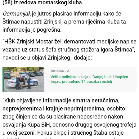
(58) iz redova mostarskog kluba.
Germanijak
je jutros plasirao informaciju kako će
Štimac napustiti Zrinjski, a prema riječima kluba ta
informacija je pogrešna.
"HŠK Zrinjski Mostar želi demantovati medijske napise
vezane uz status šefa stručnog stožera
Igora Štimca
",
navodi se u objavi Zrinjskog i dodaje:
TRENDING
Velika policijska akcija u Banjoj Luci: Uhapšen
trojac, pronađeno 14 pušaka i pištolj
"Klub objavljene
informacije smatra netačnima,
neprovjerenima i krajnje neprimjerenima
, osobito
zbog činjenice da su plasirane neposredno nakon
osvajanja Kupa BiH, odnosno drugog osvojenog trofeja
u ovoj sezoni. Fokus ekipe i stručnog štaba ostaje