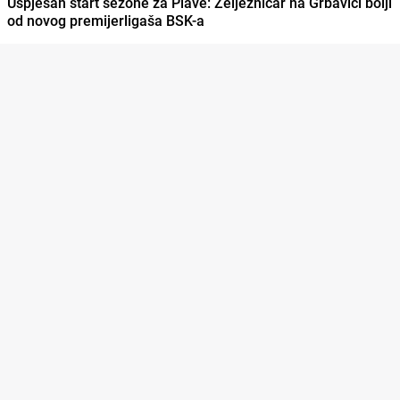
Uspješan start sezone za Plave: Željezničar na Grbavici bolji
od novog premijerligaša BSK-a