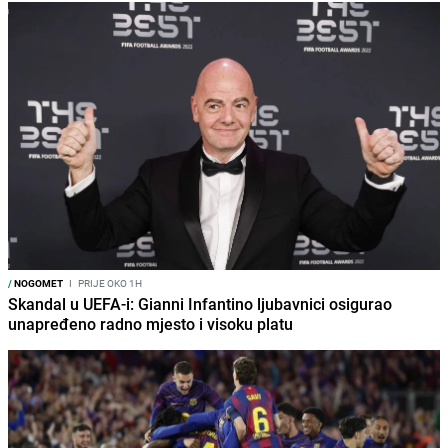
/
NOGOMET
I
PRIJE OKO 1H
Skandal u UEFA-i: Gianni Infantino ljubavnici osigurao
unapređeno radno mjesto i visoku platu