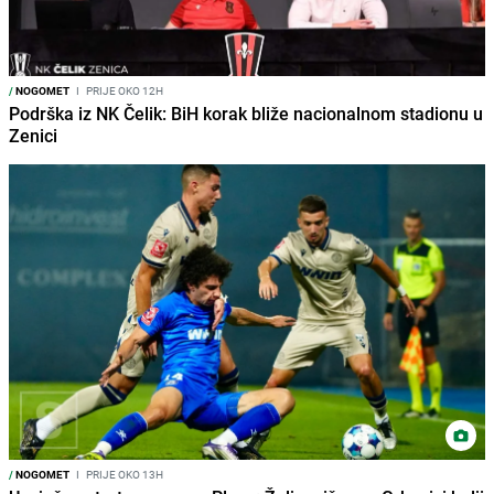
/
NOGOMET
I
PRIJE OKO 12H
Podrška iz NK Čelik: BiH korak bliže nacionalnom stadionu u
Zenici
/
NOGOMET
I
PRIJE OKO 13H