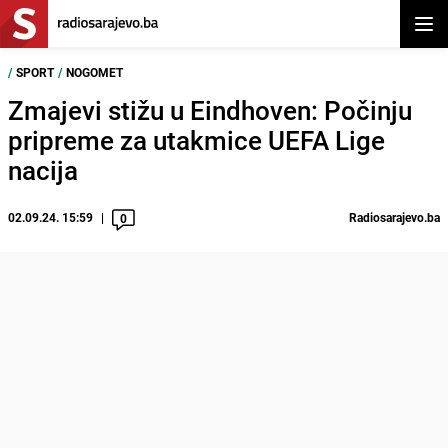
Otvor
/
SPORT
/
NOGOMET
Zmajevi stižu u Eindhoven: Počinju
pripreme za utakmice UEFA Lige
nacija
02.09.24. 15:59
Radiosarajevo.ba
0