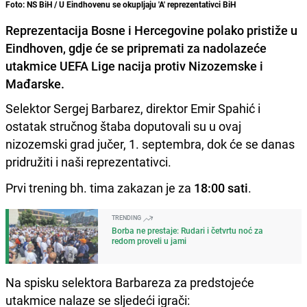
Foto: NS BiH / U Eindhovenu se okupljaju 'A' reprezentativci BiH
Reprezentacija Bosne i Hercegovine polako pristiže u
Eindhoven, gdje će se pripremati za nadolazeće
utakmice UEFA Lige nacija protiv Nizozemske i
Mađarske.
Selektor Sergej Barbarez, direktor Emir Spahić i
ostatak stručnog štaba doputovali su u ovaj
nizozemski grad jučer, 1. septembra, dok će se danas
pridružiti i naši reprezentativci.
Prvi trening bh. tima zakazan je za
18:00 sati
.
TRENDING
Borba ne prestaje: Rudari i četvrtu noć za
redom proveli u jami
Na spisku selektora Barbareza za predstojeće
utakmice nalaze se sljedeći igrači: