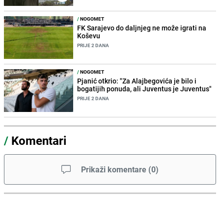
/
NOGOMET
FK Sarajevo do daljnjeg ne može igrati na
Koševu
PRIJE 2 DANA
/
NOGOMET
Pjanić otkrio: "Za Alajbegovića je bilo i
bogatijih ponuda, ali Juventus je Juventus"
PRIJE 2 DANA
/
Komentari
Prikaži komentare
(
0
)