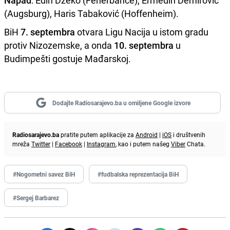
Napad
: Edin Džeko (Fenerbahče), Ermedin Demirović
(Augsburg), Haris Tabaković (Hoffenheim).
BiH
7. septembra
otvara Ligu Nacija u istom gradu
protiv Nizozemske, a onda
10. septembra
u
Budimpešti gostuje Mađarskoj.
Dodajte Radiosarajevo.ba u omiljene Google izvore
Radiosarajevo.ba
pratite putem aplikacije za
Android
|
iOS
i društvenih
mreža
Twitter
|
Facebook
|
Instagram
, kao i putem našeg
Viber
Chata.
#Nogometni savez BiH
#fudbalska reprezentacija BiH
#Sergej Barbarez