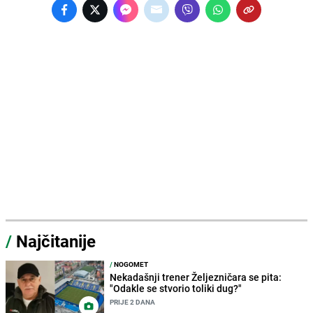
/
Najčitanije
/
NOGOMET
Nekadašnji trener Željezničara se pita:
"Odakle se stvorio toliki dug?"
PRIJE 2 DANA