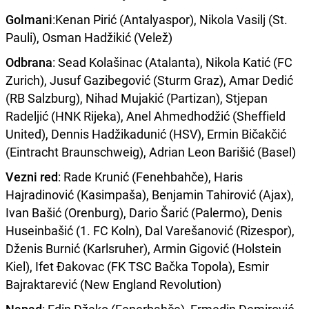
Golmani
:Kenan Pirić (Antalyaspor), Nikola Vasilj (St.
Pauli), Osman Hadžikić (Velež)
Odbrana
: Sead Kolašinac (Atalanta), Nikola Katić (FC
Zurich), Jusuf Gazibegović (Sturm Graz), Amar Dedić
(RB Salzburg), Nihad Mujakić (Partizan), Stjepan
Radeljić (HNK Rijeka), Anel Ahmedhodžić (Sheffield
United), Dennis Hadžikadunić (HSV), Ermin Bičakčić
(Eintracht Braunschweig), Adrian Leon Barišić (Basel)
Vezni red
: Rade Krunić (Fenehbahče), Haris
Hajradinović (Kasimpaša), Benjamin Tahirović (Ajax),
Ivan Bašić (Orenburg), Dario Šarić (Palermo), Denis
Huseinbašić (1. FC Koln), Dal Varešanović (Rizespor),
Dženis Burnić (Karlsruher), Armin Gigović (Holstein
Kiel), Ifet Đakovac (FK TSC Bačka Topola), Esmir
Bajraktarević (New England Revolution)