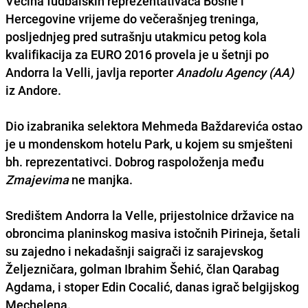
Većina fudbalskih reprezentativaca Bosne i
Hercegovine
vrijeme do večerašnjeg treninga,
posljednjeg pred sutrašnju utakmicu petog kola
kvalifikacija za EURO 2016 provela je u šetnji po
Andorra la Velli,
javlja reporter
Anadolu Agency (AA)
iz Andore.
Dio izabranika selektora
Mehmeda Baždarevića
ostao
je u mondenskom hotelu Park, u kojem su smješteni
bh. reprezentativci. Dobrog raspoloženja među
Zmajevima
ne manjka.
Središtem Andorra la Velle
, prijestolnice državice na
obroncima planinskog masiva istočnih Pirineja, šetali
su zajedno i nekadašnji saigrači iz sarajevskog
Željezničara, golman
Ibrahim Šehić
, član Qarabag
Agdama, i stoper
Edin Cocalić
, danas igrač belgijskog
Mechelena
.