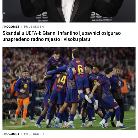
/
NOGOMET
I
PRIJE OKO 8H
Skandal u UEFA-i: Gianni Infantino ljubavnici osigurao
unapređeno radno mjesto i visoku platu
/
NOGOMET
I
PRIJE OKO 9H