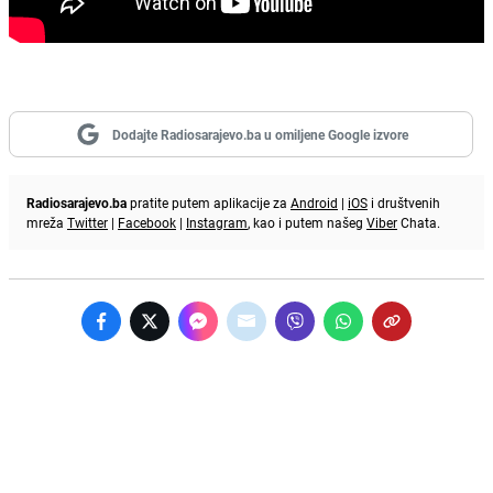
Dodajte Radiosarajevo.ba u omiljene Google izvore
Radiosarajevo.ba
pratite putem aplikacije za
Android
|
iOS
i društvenih
mreža
Twitter
|
Facebook
|
Instagram
, kao i putem našeg
Viber
Chata.