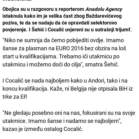
Obojica su u razgovoru s reporterom
Anadolu Agency
istaknula kako im je velika čast zbog Baždarevićevog
poziva, te da se nadaju da će opravdati selektorovo
povjerenje. I Šehić i Cocalić uvjereni su u sutrašnji trijumf.
"Niko ne sumnja da ćemo pobijediti ovdje. Imamo
šanse za plasman na EURO 2016 bez obzira na loš
start u kvalifikacijama. Trebamo ići utakmicu po
utakmicu i možemo doći do cilja", smatra Šehić.
I Cocalić se nada najboljem kako u Andori, tako i na
koncu kvalifikacija. Kaže, ni Belgija nije otpisala BiH iz
trke za EP.
"Ne gledaju posebno oni na nas, fokusirani su na svoje
utakmice. Imamo šanse i nadamo se najboljem",
kazao je između ostalog Cocalić.