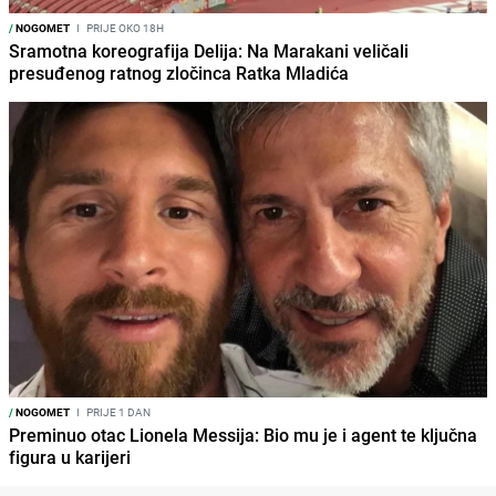
/
NOGOMET
I
PRIJE OKO 18H
Sramotna koreografija Delija: Na Marakani veličali
presuđenog ratnog zločinca Ratka Mladića
/
NOGOMET
I
PRIJE 1 DAN
Preminuo otac Lionela Messija: Bio mu je i agent te ključna
figura u karijeri