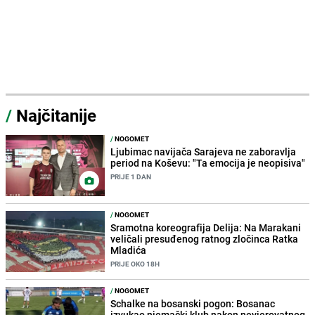
/
Najčitanije
/
NOGOMET
Ljubimac navijača Sarajeva ne zaboravlja
period na Koševu: "Ta emocija je neopisiva"
PRIJE 1 DAN
/
NOGOMET
Sramotna koreografija Delija: Na Marakani
veličali presuđenog ratnog zločinca Ratka
Mladića
PRIJE OKO 18H
/
NOGOMET
Schalke na bosanski pogon: Bosanac
izvukao njemački klub nakon nevjerovatnog