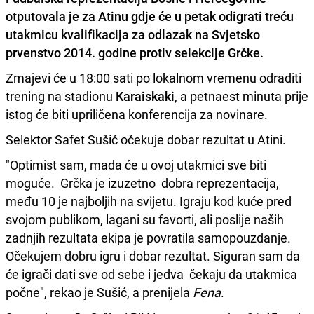
otputovala je za
Atinu
gdje će u petak odigrati treću
utakmicu kvalifikacija za odlazak na Svjetsko
prvenstvo 2014. godine protiv selekcije
Grčke
.
Zmajevi će u 18:00 sati po lokalnom vremenu odraditi
trening na stadionu
Karaiskaki
, a petnaest minuta prije
istog će biti upriličena konferencija za novinare.
Selektor Safet Sušić očekuje dobar rezultat u Atini.
"Optimist sam, mada će u ovoj utakmici sve biti
moguće. Grčka je izuzetno dobra reprezentacija,
među 10 je najboljih na svijetu. Igraju kod kuće pred
svojom publikom, lagani su favorti, ali poslije naših
zadnjih rezultata ekipa je povratila samopouzdanje.
Očekujem dobru igru i dobar rezultat. Siguran sam da
će igrači dati sve od sebe i jedva čekaju da utakmica
počne", rekao je Sušić, a prenijela
Fena
.