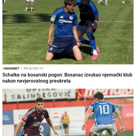
/
NOGOMET
I
PRIJE OKO 7H
Schalke na bosanski pogon: Bosanac izvukao njemački klub
nakon nevjerovatnog preokreta