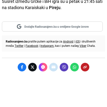
Susret između Grčke i BiH igra su u petak u 21:45 sati
na stadionu Karaiskaki u
Pireju
.
Dodajte Radiosarajevo.ba u omiljene Google izvore
Radiosarajevo.ba
pratite putem aplikacije za
Android
|
iOS
i društvenih
mreža
Twitter
|
Facebook
|
Instagram
, kao i putem našeg
Viber
Chata.