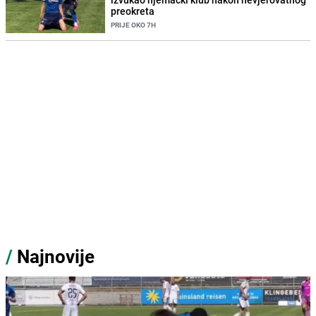
preokreta
PRIJE OKO 7H
/
Najnovije