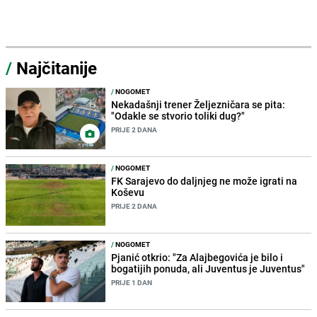
/
Najčitanije
/
NOGOMET
Nekadašnji trener Željezničara se pita:
"Odakle se stvorio toliki dug?"
PRIJE 2 DANA
/
NOGOMET
FK Sarajevo do daljnjeg ne može igrati na
Koševu
PRIJE 2 DANA
/
NOGOMET
Pjanić otkrio: "Za Alajbegovića je bilo i
bogatijih ponuda, ali Juventus je Juventus"
PRIJE 1 DAN