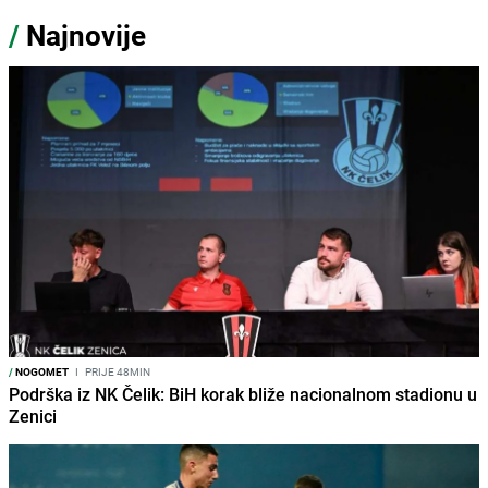
/
Najnovije
/
NOGOMET
I
PRIJE 48MIN
Podrška iz NK Čelik: BiH korak bliže nacionalnom stadionu u
Zenici