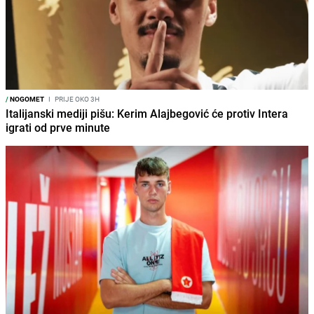
/
NOGOMET
I
PRIJE OKO 3H
Italijanski mediji pišu: Kerim Alajbegović će protiv Intera
igrati od prve minute