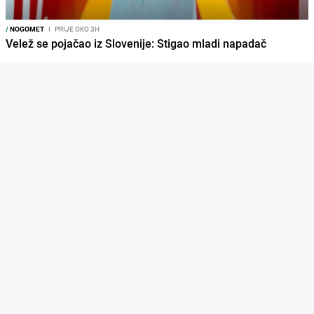
/
NOGOMET
I
PRIJE OKO 3H
Velež se pojačao iz Slovenije: Stigao mladi napadač