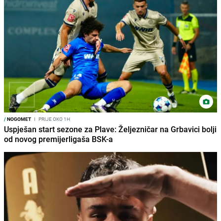
/
NOGOMET
I
PRIJE OKO 1H
Uspješan start sezone za Plave: Željezničar na Grbavici bolji
od novog premijerligaša BSK-a