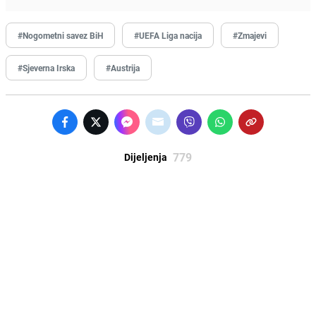
#Nogometni savez BiH
#UEFA Liga nacija
#Zmajevi
#Sjeverna Irska
#Austrija
779
Dijeljenja