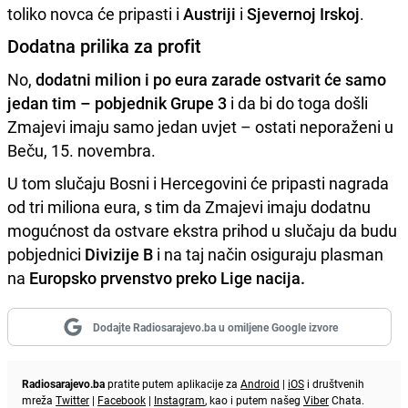
toliko novca će pripasti i
Austriji
i
Sjevernoj Irskoj
.
Dodatna prilika za profit
No,
dodatni milion i po eura zarade ostvarit će samo
jedan tim – pobjednik Grupe 3
i da bi do toga došli
Zmajevi imaju samo jedan uvjet – ostati neporaženi u
Beču, 15. novembra.
U tom slučaju Bosni i Hercegovini će pripasti nagrada
od tri miliona eura, s tim da Zmajevi imaju dodatnu
mogućnost da ostvare ekstra prihod u slučaju da budu
pobjednici
Divizije B
i na taj način osiguraju plasman
na
Europsko prvenstvo preko Lige nacija.
Dodajte Radiosarajevo.ba u omiljene Google izvore
Radiosarajevo.ba
pratite putem aplikacije za
Android
|
iOS
i društvenih
mreža
Twitter
|
Facebook
|
Instagram
, kao i putem našeg
Viber
Chata.