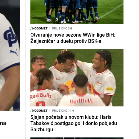
/
NOGOMET
I
PRIJE OKO 3H
Otvaranje nove sezone WWin lige BiH:
Željezničar u duelu protiv BSK-a
/
NOGOMET
I
PRIJE OKO 11H
Sjajan početak u novom klubu: Haris
 na
Tabaković postigao gol i donio pobjedu
Salzburgu