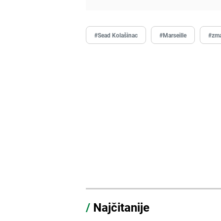
#Sead Kolašinac
#Marseille
#zma
/
Najčitanije