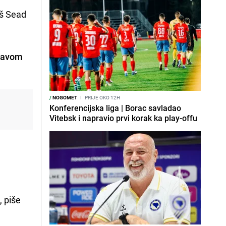
aš Sead
glavom
/
NOGOMET
I
PRIJE OKO 12H
Konferencijska liga | Borac savladao
Vitebsk i napravio prvi korak ka play-offu
, piše