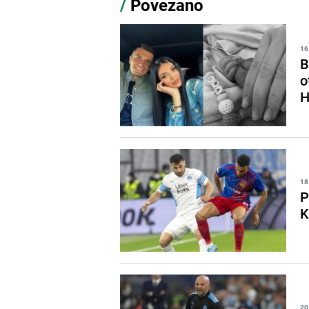
/
Povezano
16
B
o
H
18
P
K
20