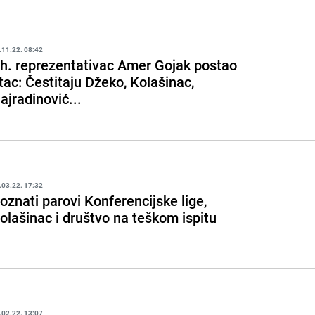
.11.22. 08:42
h. reprezentativac Amer Gojak postao
tac: Čestitaju Džeko, Kolašinac,
ajradinović...
.03.22. 17:32
oznati parovi Konferencijske lige,
olašinac i društvo na teškom ispitu
.02.22. 13:07