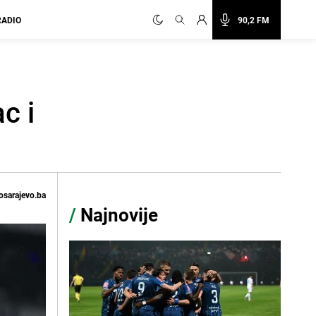
RADIO
90,2 FM
c i
osarajevo.ba
/
Najnovije