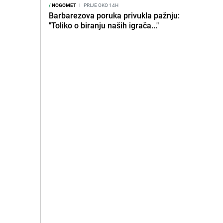
/
NOGOMET
I
PRIJE OKO 14H
Barbarezova poruka privukla pažnju:
"Toliko o biranju naših igrača..."