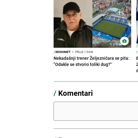
/
NOGOMET
I
PRIJE 1 DAN
/
Nekadašnji trener Željezničara se pita:
"Odakle se stvorio toliki dug?"
/
Komentari