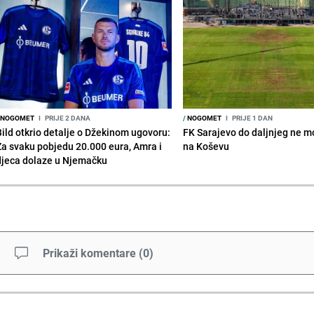
NOGOMET
I
PRIJE 2 DANA
/
NOGOMET
I
PRIJE 1 DAN
Bild otkrio detalje o Džekinom ugovoru:
FK Sarajevo do daljnjeg ne mo
Za svaku pobjedu 20.000 eura, Amra i
na Koševu
djeca dolaze u Njemačku
Prikaži komentare
(
0
)