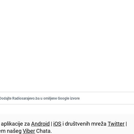
Dodajte Radiosarajevo.ba u omiljene Google izvore
aplikacije za
Android
|
iOS
i društvenih mreža
Twitter
|
utem našeg
Viber
Chata.