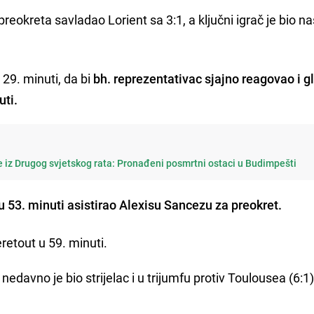
okreta savladao Lorient sa 3:1, a ključni igrač je bio n
 29. minuti, da bi
bh. reprezentativac sjajno reagovao i 
uti.
e iz Drugog svjetskog rata: Pronađeni posmrtni ostaci u Budimpešti
u 53. minuti asistirao Alexisu Sancezu za preokret.
retout u 59. minuti.
 nedavno je bio strijelac i u trijumfu protiv Toulousea (6:1)