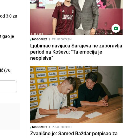
 od 3:0 za
tigao je
/
NOGOMET
I
PRIJE OKO 2H
Ljubimac navijača Sarajeva ne zaboravlja
period na Koševu: "Ta emocija je
neopisiva"
ić (76,
/
NOGOMET
I
PRIJE OKO 3H
Zvanično je: Samed Baždar potpisao za