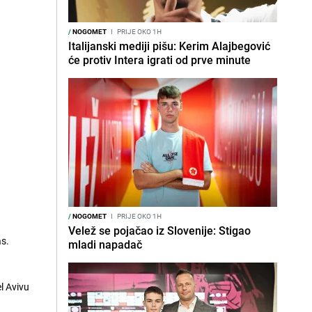
/
NOGOMET
I
PRIJE OKO 1H
Italijanski mediji pišu: Kerim Alajbegović
će protiv Intera igrati od prve minute
/
NOGOMET
I
PRIJE OKO 1H
Velež se pojačao iz Slovenije: Stigao
as.
mladi napadač
l Avivu