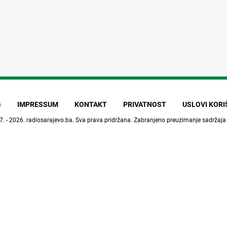
G
IMPRESSUM
KONTAKT
PRIVATNOST
USLOVI KOR
7. - 2026.
radiosarajevo.ba
. Sva prava pridržana. Zabranjeno preuzimanje sadržaja