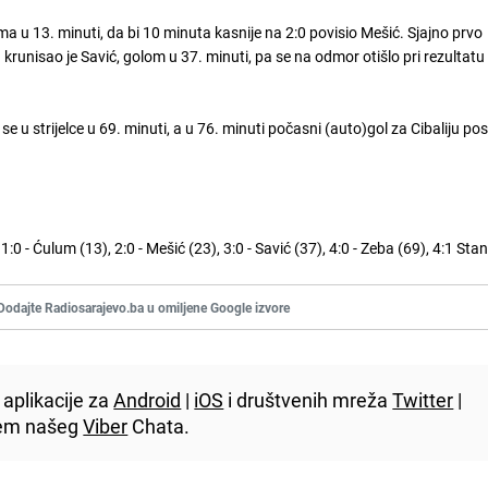
a u 13. minuti, da bi 10 minuta kasnije na 2:0 povisio Mešić. Sjajno prvo
runisao je Savić, golom u 37. minuti, pa se na odmor otišlo pri rezultatu
e u strijelce u 69. minuti, a u 76. minuti počasni (auto)gol za Cibaliju pos
1:0 - Ćulum (13), 2:0 - Mešić (23), 3:0 - Savić (37), 4:0 - Zeba (69), 4:1 Stan
Dodajte Radiosarajevo.ba u omiljene Google izvore
aplikacije za
Android
|
iOS
i društvenih mreža
Twitter
|
utem našeg
Viber
Chata.