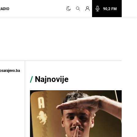
RADIO
90,2 FM
osarajevo.ba
/
Najnovije