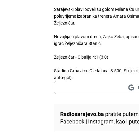
Sarajevski plavi poveli su golom Milana Ćulum
poluvrijeme izabranika trenera Amara Osima k
Željezničar.
Novajlija u plavom dresu, Zajko Zeba, upisao s
igrač Željezničara Stanić.
Željezničar - Cibalija 4:1 (3:0)
Stadion Grbavica. Gledalaca: 3.500. Strijelci: 
auto-gol).
Radiosarajevo.ba
pratite putem 
Facebook
|
Instagram
, kao i p