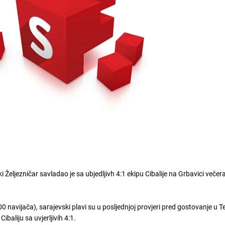
 Željezničar savladao je sa ubjedljivh 4:1 ekipu Cibalije na Grbavici večer
navijača), sarajevski plavi su u posljednjoj provjeri pred gostovanje u Te
baliju sa uvjerljivih 4:1.