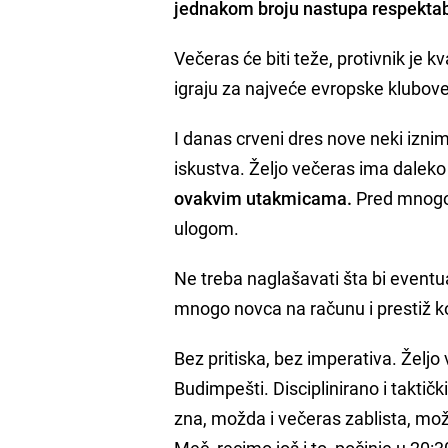
jednakom broju nastupa respektab
Večeras će biti teže, protivnik je kv
igraju za najveće evropske klubove
I danas crveni dres nove neki iznimn
iskustva. Željo večeras ima daleko n
ovakvim utakmicama.
Pred mnogo 
ulogom.
Ne treba naglašavati šta bi eventu
mnogo novca na računu i prestiž k
Bez pritiska, bez imperativa. Željo 
Budimpešti. Disciplinirano i taktič
zna, možda i večeras zablista, mo
Meč, recimo još i to, počinje u 20:30