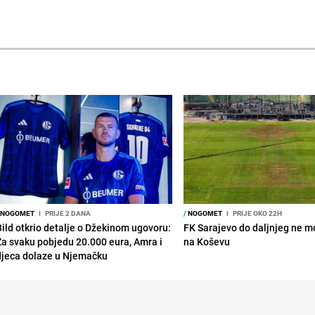
NOGOMET
I
PRIJE 2 DANA
/
NOGOMET
I
PRIJE OKO 22H
Bild otkrio detalje o Džekinom ugovoru:
FK Sarajevo do daljnjeg ne mo
Za svaku pobjedu 20.000 eura, Amra i
na Koševu
djeca dolaze u Njemačku