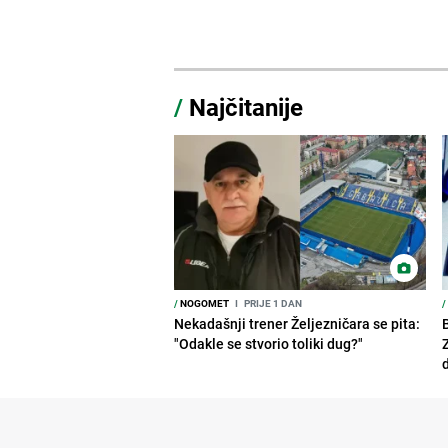
/
Najčitanije
/
NOGOMET
I
PRIJE 1 DAN
/
Nekadašnji trener Željezničara se pita:
"Odakle se stvorio toliki dug?"