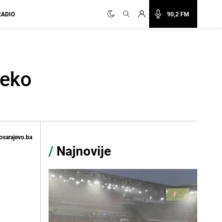
RADIO
90,2 FM
reko
osarajevo.ba
/
Najnovije