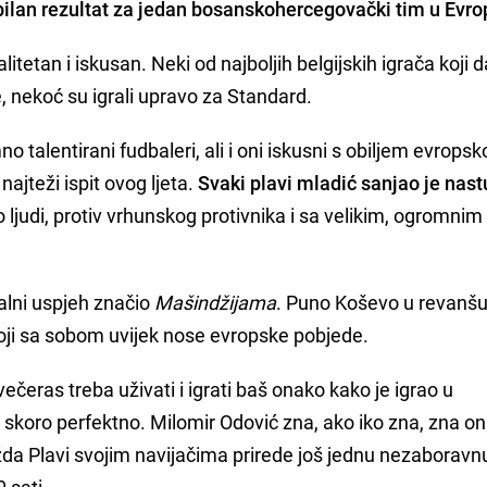
ilan rezultat za jedan bosanskohercegovački tim u Evro
alitetan i iskusan. Neki od najboljih belgijskih igrača koji 
, nekoć su igrali upravo za Standard.
o talentirani fudbaleri, ali i oni iskusni s obiljem evrops
ajteži ispit ovog ljeta.
Svaki plavi mladić sanjao je nas
ljudi, protiv vrhunskog protivnika i sa velikim, ogromnim
alni uspjeh značio
Mašindžijama
. Puno Koševo u revanšu
oji sa sobom uvijek nose evropske pobjede.
večeras treba uživati i igrati baš onako kako je igrao u
ki skoro perfektno. Milomir Odović zna, ako iko zna, zna on
žda Plavi svojim navijačima prirede još jednu nezaboravn
 sati.