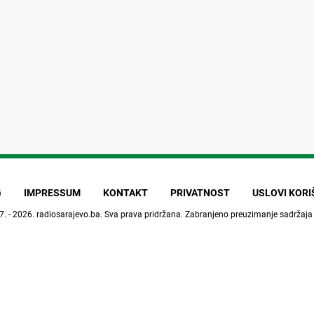
G
IMPRESSUM
KONTAKT
PRIVATNOST
USLOVI KOR
7. - 2026.
radiosarajevo.ba
. Sva prava pridržana. Zabranjeno preuzimanje sadržaja