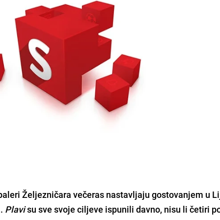
baleri
Željezničara
večeras nastavljaju gostovanjem u
L
a
.
Plavi
su sve svoje ciljeve ispunili davno, nisu li četiri 