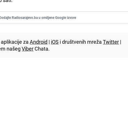
Dodajte Radiosarajevo.ba u omiljene Google izvore
aplikacije za
Android
|
iOS
i društvenih mreža
Twitter
|
utem našeg
Viber
Chata.