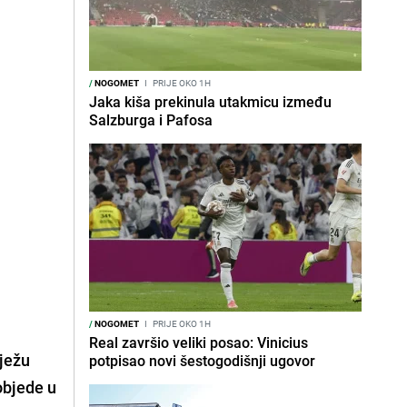
/
NOGOMET
I
PRIJE OKO 1H
Jaka kiša prekinula utakmicu između
Salzburga i Pafosa
/
NOGOMET
I
PRIJE OKO 1H
Real završio veliki posao: Vinicius
iježu
potpisao novi šestogodišnji ugovor
pobjede u