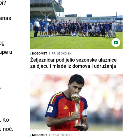
pi?
danas
kog
tupe u
/
NOGOMET
I
PRIJE OKO 3H
Željezničar podijelio sezonske ulaznice
za djecu i mlade iz domova i udruženja
,
. Ko
u noć.
/
NOGOMET
I
PRIJE OKO 3H