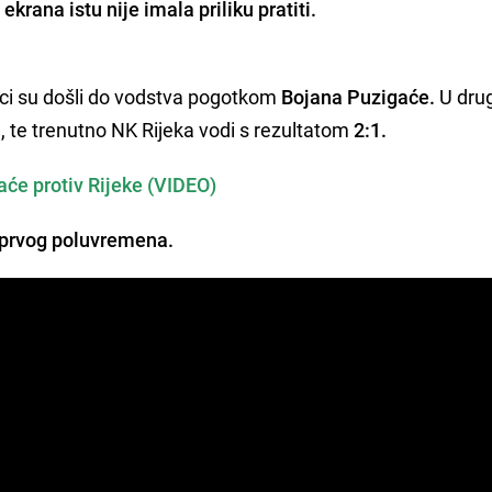
ekrana istu nije imala priliku pratiti.
i su došli do vodstva pogotkom
Bojana Puzigaće.
U dr
, te trenutno NK Rijeka vodi s rezultatom
2:1.
će protiv Rijeke (VIDEO)
 prvog poluvremena.