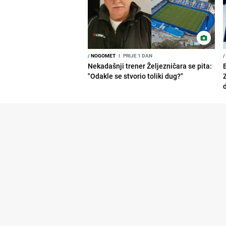
/
NOGOMET
I
PRIJE 1 DAN
/
Nekadašnji trener Željezničara se pita:
"Odakle se stvorio toliki dug?"