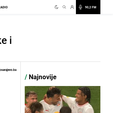
RADIO
90,2 FM
e i
osarajevo.ba
/
Najnovije