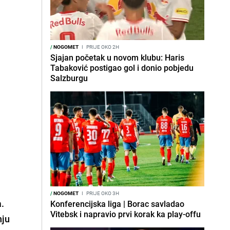
/
NOGOMET
I
PRIJE OKO 2H
Sjajan početak u novom klubu: Haris
Tabaković postigao gol i donio pobjedu
Salzburgu
/
NOGOMET
I
PRIJE OKO 3H
a.
Konferencijska liga | Borac savladao
Vitebsk i napravio prvi korak ka play-offu
nju