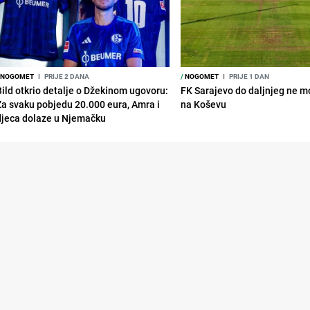
NOGOMET
I
PRIJE 2 DANA
/
NOGOMET
I
PRIJE 1 DAN
Bild otkrio detalje o Džekinom ugovoru:
FK Sarajevo do daljnjeg ne mo
Za svaku pobjedu 20.000 eura, Amra i
na Koševu
djeca dolaze u Njemačku