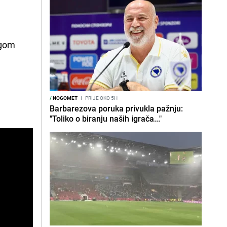
ugom
/
NOGOMET
I
PRIJE OKO 5H
Barbarezova poruka privukla pažnju:
"Toliko o biranju naših igrača..."