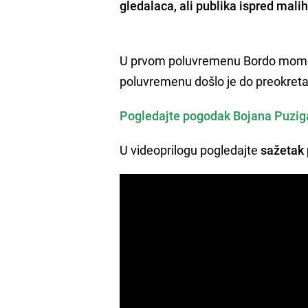
gledalaca,
ali publika ispred malih 
U prvom poluvremenu Bordo momc
poluvremenu došlo je do preokreta
Pogledajte pogodak Bojana Puziga
U videoprilogu pogledajte
sažetak