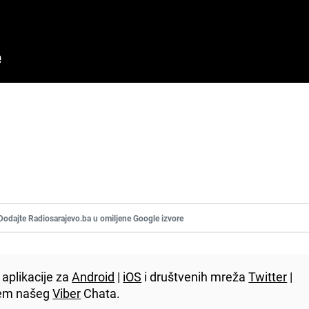
Dodajte Radiosarajevo.ba u omiljene Google izvore
aplikacije za
Android
|
iOS
i društvenih mreža
Twitter
|
utem našeg
Viber
Chata.