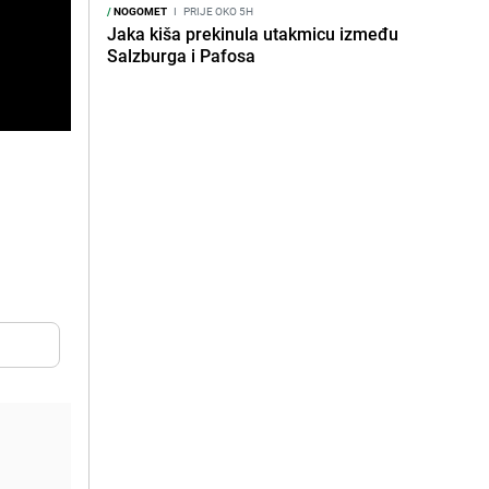
/
NOGOMET
I
PRIJE OKO 5H
Jaka kiša prekinula utakmicu između
Salzburga i Pafosa