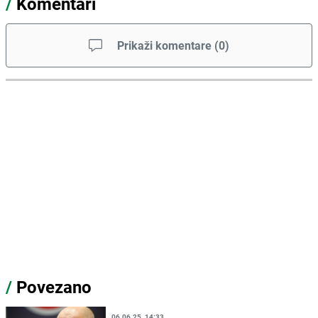
/
Komentari
Prikaži komentare
(
0
)
/
Povezano
06.06.25. 14:33