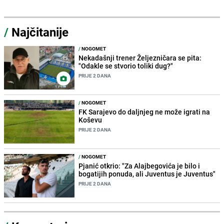
/
Najčitanije
/
NOGOMET
Nekadašnji trener Željezničara se pita:
"Odakle se stvorio toliki dug?"
PRIJE 2 DANA
/
NOGOMET
FK Sarajevo do daljnjeg ne može igrati na
Koševu
PRIJE 2 DANA
/
NOGOMET
Pjanić otkrio: "Za Alajbegovića je bilo i
bogatijih ponuda, ali Juventus je Juventus"
PRIJE 2 DANA