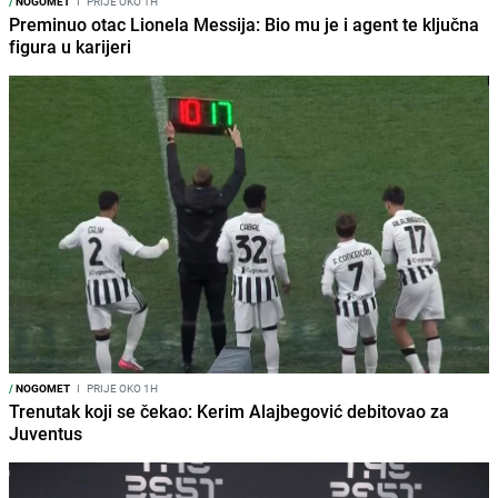
/
NOGOMET
I
PRIJE OKO 1H
Preminuo otac Lionela Messija: Bio mu je i agent te ključna
figura u karijeri
/
NOGOMET
I
PRIJE OKO 1H
Trenutak koji se čekao: Kerim Alajbegović debitovao za
Juventus