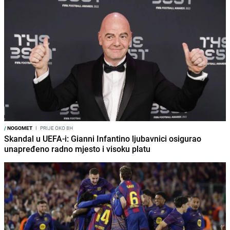
/
NOGOMET
I
PRIJE OKO 8H
Skandal u UEFA-i: Gianni Infantino ljubavnici osigurao
unapređeno radno mjesto i visoku platu