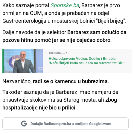
Kako saznaje portal
Sportske.ba
, Barbarez je prvo
primljen na CUM, a onda je prebačen na odjel
Gastroenterologija u mostarskoj bolnici "Bijeli brijeg".
Dalje navode da je selektor
Barbarez sam odlučio da
pozove hitnu pomoć jer se nije osjećao dobro
.
TRENDING
Helez odgovorio Vučiću, Dodiku i Brnabić:
"Neću šutjeti kada se udara na suverenitet BiH"
Nezvanično,
radi se o kamencu u bubrezima
.
Također saznaju da je Barbarez imao namjeru da
prisustvuje skokovima sa Starog mosta,
ali zbog
hospitalizacije nije bio u prilici
.
Dodajte Radiosarajevo.ba u omiljene Google izvore