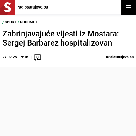
Otvor
/
SPORT
/
NOGOMET
Zabrinjavajuće vijesti iz Mostara:
Sergej Barbarez hospitalizovan
27.07.25. 19:16
Radiosarajevo.ba
0