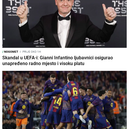
/
NOGOMET
I
PRIJE OKO 1H
Skandal u UEFA-i: Gianni Infantino ljubavnici osigurao
unapređeno radno mjesto i visoku platu