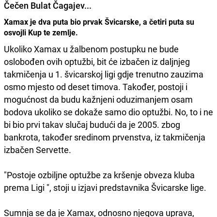
Čečen Bulat Čagajev...
Xamax je dva puta bio prvak Švicarske, a četiri puta su
osvojli Kup te zemlje.
Ukoliko Xamax u žalbenom postupku ne bude
oslobođen ovih optužbi, bit će izbačen iz daljnjeg
takmičenja u 1. švicarskoj ligi gdje trenutno zauzima
osmo mjesto od deset timova. Također, postoji i
mogućnost da budu kažnjeni oduzimanjem osam
bodova ukoliko se dokaže samo dio optužbi. No, to i ne
bi bio prvi takav slučaj budući da je 2005. zbog
bankrota, također sredinom prvenstva, iz takmičenja
izbačen Servette.
"Postoje ozbiljne optužbe za kršenje obveza kluba
prema Ligi ", stoji u izjavi predstavnika Švicarske lige.
Sumnja se da je Xamax, odnosno njegova uprava,