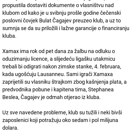
propustila dostaviti dokumente o vlasništvu nad
klubom od kako je u svibnju prošle godine čečenski
poslovni čovjek Bulat Čagajev preuzeo klub, a uz to
sumnja se da su priložili i lažne garancije o financiranju
kluba.
Xamax ima rok od pet dana za žalbu na odluku o
oduzimanju licence, a slijedeću ligašku utakmicu
trebali bi odigrati nakon zimske stanke, 4. februara,
kada ugošćuju Lausanneu. Sami igrači Xamaxa
zaprijetili su vlasniku štrajkom zbog kašnjenja plata, a
predvodnika pobune i kapitena tima, Stephanea
Beslea, Čagajev je odmah otjerao iz kluba.
Uz sve navedene probleme, klub su tužili i neki bivši
zaposlenici koji potražuju oko sedam i pol milijuna
dolara.