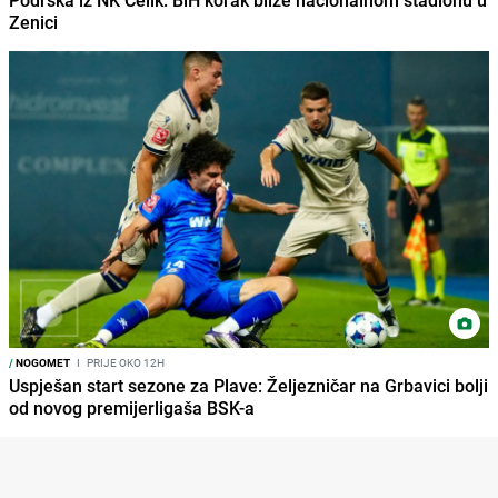
Zenici
/
NOGOMET
I
PRIJE OKO 12H
Uspješan start sezone za Plave: Željezničar na Grbavici bolji
od novog premijerligaša BSK-a