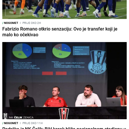
/
NOGOMET
I
PRIJE OKO 2H
Fabrizio Romano otkrio senzaciju: Ovo je transfer koji je
malo ko očekivao
/
NOGOMET
I
PRIJE OKO 11H
Podrška iz NK Čelik: BiH korak bliže nacionalnom stadionu u