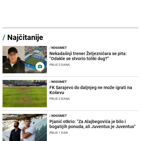
/
Najčitanije
/
NOGOMET
Nekadašnji trener Željezničara se pita:
"Odakle se stvorio toliki dug?"
PRIJE 2 DANA
/
NOGOMET
FK Sarajevo do daljnjeg ne može igrati na
Koševu
PRIJE 2 DANA
/
NOGOMET
Pjanić otkrio: "Za Alajbegovića je bilo i
bogatijih ponuda, ali Juventus je Juventus"
PRIJE 1 DAN