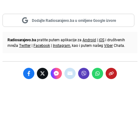
Dodajte Radiosarajevo.ba u omiljene Google izvore
Radiosarajevo.ba
pratite putem aplikacije za
Android
|
iOS
i društvenih
mreža
Twitter
|
Facebook
|
Instagram
, kao i putem našeg
Viber
Chata.