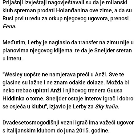
Prijašnji izvještaji nagovještavali su da je milanski
klub spreman prodati Holanđanina ove zime, a da su
Rusi prvi u redu za otkup njegovog ugovora
, prenosi
Fena
.
Međutim, Lerby je naglasio da
transfer na zimu nije u
planovima njegovog klijenta
, te da je Sneijder sretan
u Interu.
"Wesley uopšte ne namjerava preći u Anži. Sve te
glasine su lažne i ne znam odakle dolaze. Možda bi
neko trebao upitati Anži i njihovog trenera Guusa
Hiddinka o tome. Sneijder ostaje Interov igrač i dobro
se osjeća u klubu'', izjavio je Lerby za
Sky Italia.
Dvadesetosmogodišnji vezni igrač
ima važeći ugovor
s italijanskim klubom
do juna 2015. godine.