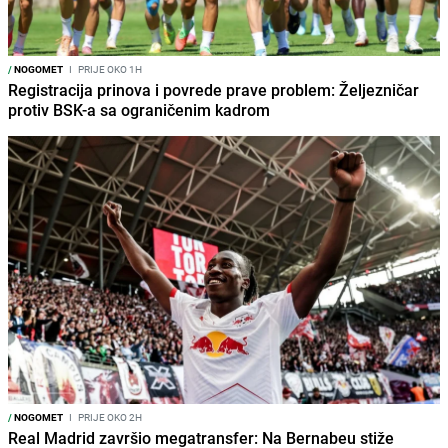
/
NOGOMET
I
PRIJE OKO 1H
Registracija prinova i povrede prave problem: Željezničar
protiv BSK-a sa ograničenim kadrom
/
NOGOMET
I
PRIJE OKO 2H
Real Madrid završio megatransfer: Na Bernabeu stiže