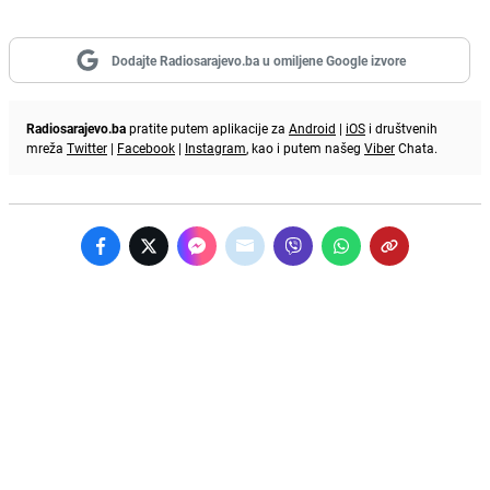
Dodajte Radiosarajevo.ba u omiljene Google izvore
Radiosarajevo.ba
pratite putem aplikacije za
Android
|
iOS
i društvenih
mreža
Twitter
|
Facebook
|
Instagram
, kao i putem našeg
Viber
Chata.