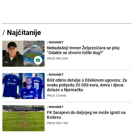
/
Najčitanije
/
NOGOMET
Nekadašnji trener Željezničara se pita:
"Odakle se stvorio toliki dug?"
PRIJE OKO 23H
/
NOGOMET
Bild otkrio detalje o Džekinom ugovoru: Za
svaku pobjedu 20.000 eura, Amra i djeca
dolaze u Njemačku
PRIJE 2 DANA
/
NOGOMET
FK Sarajevo do daljnjeg ne može igrati na
Koševu
PRIJE OKO 18H