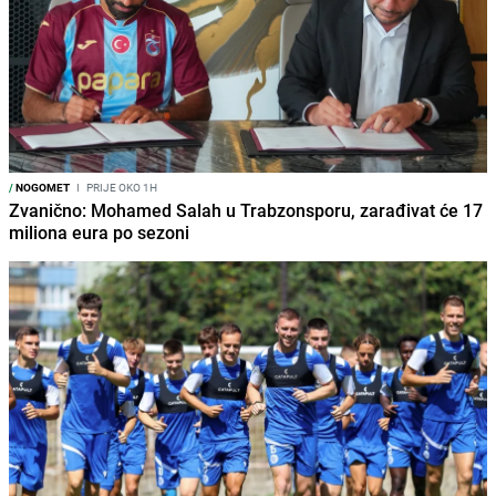
/
NOGOMET
I
PRIJE OKO 1H
Zvanično: Mohamed Salah u Trabzonsporu, zarađivat će 17
miliona eura po sezoni