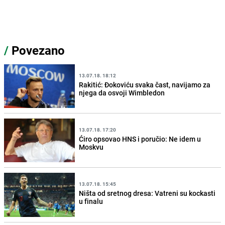
/
Povezano
13.07.18. 18:12
Rakitić: Đokoviću svaka čast, navijamo za
njega da osvoji Wimbledon
13.07.18. 17:20
Ćiro opsovao HNS i poručio: Ne idem u
Moskvu
13.07.18. 15:45
Ništa od sretnog dresa: Vatreni su kockasti
u finalu