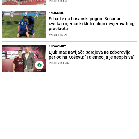
PRIJE 1 DAN
/
NOGOMET
Schalke na bosanski pogon: Bosanac
izvukao njemački klub nakon nevjerovatnog
preokreta
PRIJE 1 DAN
/
NOGOMET
Ljubimac navijača Sarajeva ne zaboravlja
period na Koševu: "Ta emocija je neopisiva"
PRIJE 2 DANA