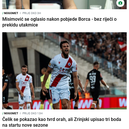
/
NOGOMET
I
PRIJE OKO 3H
Misimović se oglasio nakon pobjede Borca - bez riječi o
prekidu utakmice
/
NOGOMET
I
PRIJE OKO 13H
Čelik se pokazao kao tvrd orah, ali Zrinjski upisao tri boda
na startu nove sezone