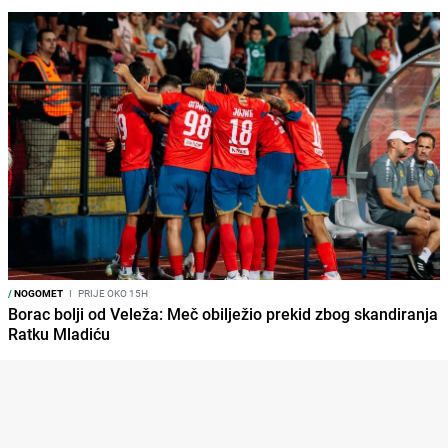
/
NOGOMET
I
PRIJE OKO 15H
Borac bolji od Veleža: Meč obilježio prekid zbog skandiranja
Ratku Mladiću