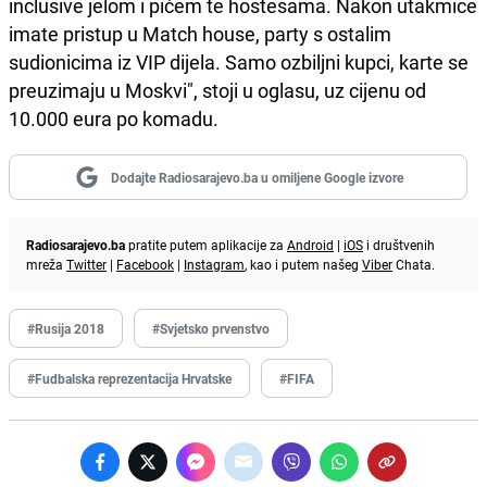
inclusive jelom i pićem te hostesama. Nakon utakmice
imate pristup u Match house, party s ostalim
sudionicima iz VIP dijela. Samo ozbiljni kupci, karte se
preuzimaju u Moskvi", stoji u oglasu, uz cijenu od
10.000 eura po komadu.
Dodajte Radiosarajevo.ba u omiljene Google izvore
Radiosarajevo.ba
pratite putem aplikacije za
Android
|
iOS
i društvenih
mreža
Twitter
|
Facebook
|
Instagram
, kao i putem našeg
Viber
Chata.
#Rusija 2018
#Svjetsko prvenstvo
#Fudbalska reprezentacija Hrvatske
#FIFA