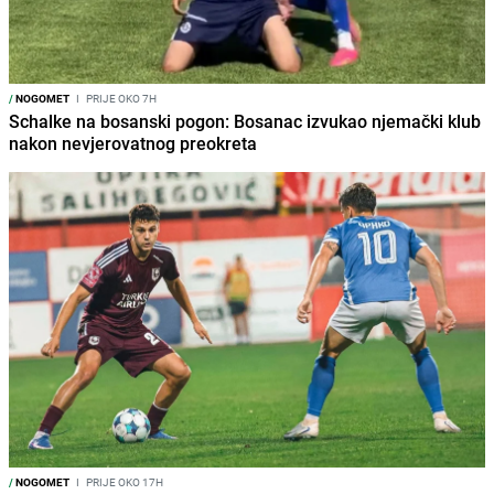
/
NOGOMET
I
PRIJE OKO 7H
Schalke na bosanski pogon: Bosanac izvukao njemački klub
nakon nevjerovatnog preokreta
/
NOGOMET
I
PRIJE OKO 17H