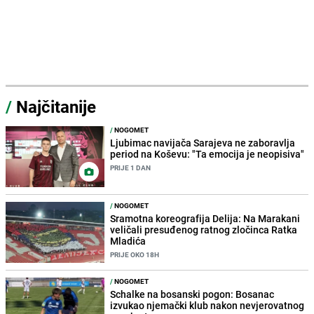
/
Najčitanije
/
NOGOMET
Ljubimac navijača Sarajeva ne zaboravlja
period na Koševu: "Ta emocija je neopisiva"
PRIJE 1 DAN
/
NOGOMET
Sramotna koreografija Delija: Na Marakani
veličali presuđenog ratnog zločinca Ratka
Mladića
PRIJE OKO 18H
/
NOGOMET
Schalke na bosanski pogon: Bosanac
izvukao njemački klub nakon nevjerovatnog