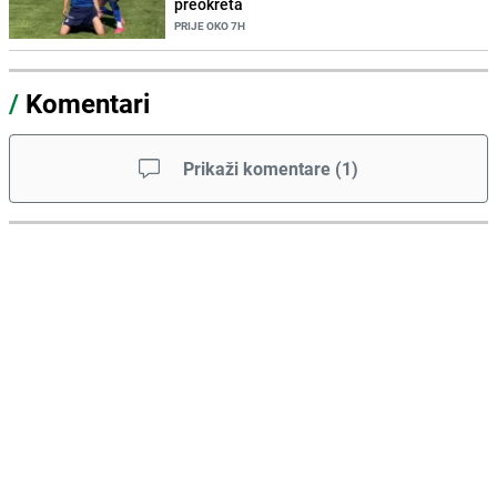
preokreta
PRIJE OKO 7H
/
Komentari
Prikaži komentare
(
1
)