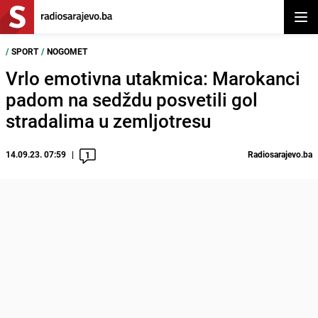
Otvor
/
SPORT
/
NOGOMET
Vrlo emotivna utakmica: Marokanci
padom na sedždu posvetili gol
stradalima u zemljotresu
14.09.23. 07:59
Radiosarajevo.ba
1