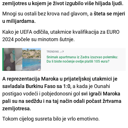
zemljotres u kojem je život izgubilo više hiljada ljudi.
Mnogi su ostali bez krova nad glavom, a
šteta se mjeri
u milijardama.
Kako je UEFA odlčila, utakmice kvalifikacija za EURO
2024 počele su minotom šutnje.
TRENDING
Snimak apartmana iz Zadra izazvao polemiku:
Da li biste noćenje ovdje platili 105 eura?
A reprezentacija Maroka u prijateljskoj utakmici je
savladala Burkinu Faso sa 1:0,
a kada je Ounahi
postigao vodeći i pobjedonosni gol
svi igrači Maroka
pali su na sedždu i na taj način odali počast žrtvama
zemljotresa.
Tokom cijelog susreta bilo je vrlo emotivno.