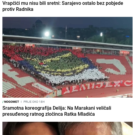
Vrapčići mu nisu bili sretni: Sarajevo ostalo bez pobjede
protiv Radnika
/
NOGOMET
I
PRIJE OKO 18H
Sramotna koreografija Delija: Na Marakani veličali
presuđenog ratnog zločinca Ratka Mladića