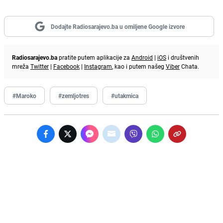
Dodajte Radiosarajevo.ba u omiljene Google izvore
Radiosarajevo.ba
pratite putem aplikacije za
Android
|
iOS
i društvenih
mreža
Twitter
|
Facebook
|
Instagram
, kao i putem našeg
Viber
Chata.
#Maroko
#zemljotres
#utakmica