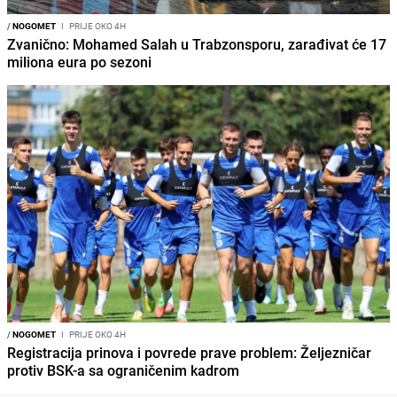
/
NOGOMET
I
PRIJE OKO 4H
Zvanično: Mohamed Salah u Trabzonsporu, zarađivat će 17
miliona eura po sezoni
/
NOGOMET
I
PRIJE OKO 4H
Registracija prinova i povrede prave problem: Željezničar
protiv BSK-a sa ograničenim kadrom