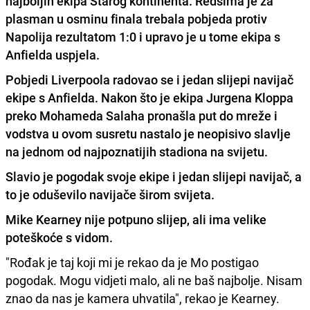
najboljih ekipa Starog kontinenta. Redsima je za
plasman u osminu finala trebala pobjeda protiv
Napolija rezultatom 1:0 i upravo je u tome ekipa s
Anfielda uspjela.
Pobjedi Liverpoola radovao se i jedan slijepi navijač
ekipe s Anfielda. Nakon što je ekipa Jurgena Kloppa
preko Mohameda Salaha pronašla put do mreže i
vodstva u ovom susretu nastalo je neopisivo slavlje
na jednom od najpoznatijih stadiona na svijetu.
Slavio je pogodak svoje ekipe i jedan slijepi navijač, a
to je oduševilo navijače širom svijeta.
Mike Kearney nije potpuno slijep, ali ima velike
poteškoće s vidom.
"Rođak je taj koji mi je rekao da je Mo postigao
pogodak. Mogu vidjeti malo, ali ne baš najbolje. Nisam
znao da nas je kamera uhvatila", rekao je Kearney.