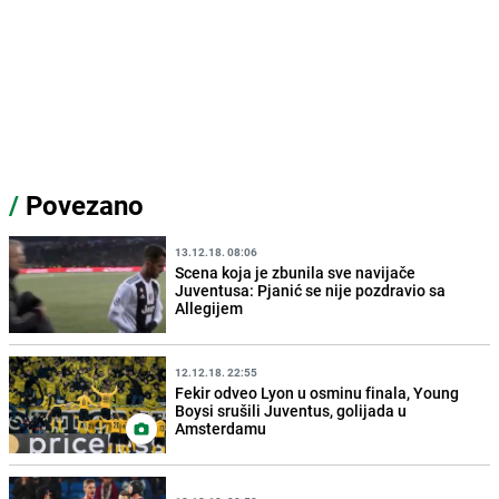
/
Povezano
13.12.18. 08:06
Scena koja je zbunila sve navijače
Juventusa: Pjanić se nije pozdravio sa
Allegijem
12.12.18. 22:55
Fekir odveo Lyon u osminu finala, Young
Boysi srušili Juventus, golijada u
Amsterdamu