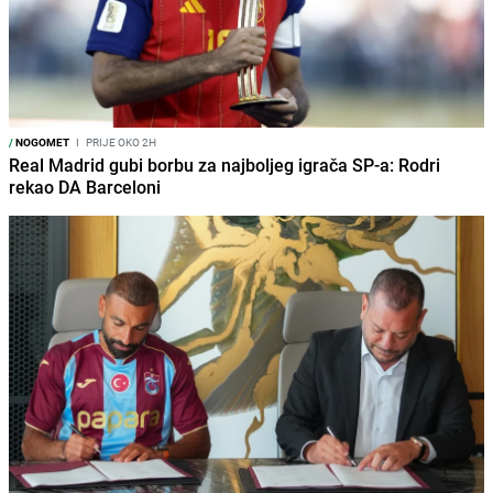
/
NOGOMET
I
PRIJE OKO 2H
Real Madrid gubi borbu za najboljeg igrača SP-a: Rodri
rekao DA Barceloni