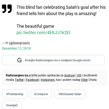
This blind fan celebrating Salah’s goal after his
friend tells him about the play is amazing!
The beautiful game
pic.twitter.com/4EKJJ1k2Et
— !!! (@loonyroon)
December 12, 2018
Dodajte Radiosarajevo.ba u omiljene Google izvore
Radiosarajevo.ba
pratite putem aplikacije za
Android
|
iOS
i društvenih
mreža
Twitter
|
Facebook
|
Instagram
, kao i putem našeg
Viber
Chata.
#Premiership
#Liverpool
#Mohamed Salah
#navijači