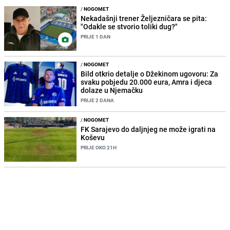
/
NOGOMET
Nekadašnji trener Željezničara se pita:
"Odakle se stvorio toliki dug?"
PRIJE 1 DAN
/
NOGOMET
Bild otkrio detalje o Džekinom ugovoru: Za
svaku pobjedu 20.000 eura, Amra i djeca
dolaze u Njemačku
PRIJE 2 DANA
/
NOGOMET
FK Sarajevo do daljnjeg ne može igrati na
Koševu
PRIJE OKO 21H