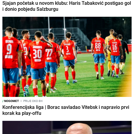
Sjajan početak u novom klubu: Haris Tabaković postigao gol
i donio pobjedu Salzburgu
/
NOGOMET
I
PRIJE OKO 8H
Konferencijska liga | Borac savladao Vitebsk i napravio prvi
korak ka play-offu