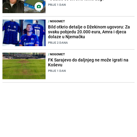
PRIJE 1 DAN
/
NOGOMET
Bild otkrio detalje o Džekinom ugovoru: Za
svaku pobjedu 20.000 eura, Amra i djeca
dolaze u Njemačku
PRIJE 2 DANA
/
NOGOMET
FK Sarajevo do daljnjeg ne može igrati na
Koševu
PRIJE 1 DAN