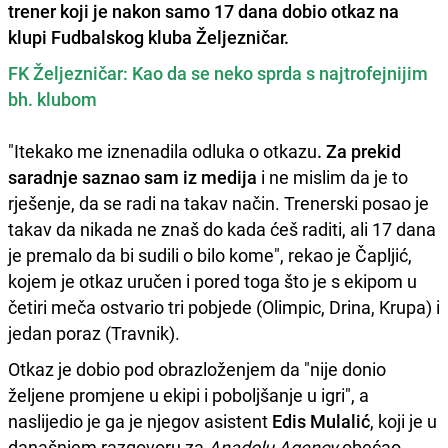
trener koji je nakon samo 17 dana dobio otkaz na
klupi Fudbalskog kluba Željezničar.
FK Željezničar: Kao da se neko sprda s najtrofejnijim
bh. klubom
"Itekako me iznenadila odluka o otkazu
. Za prekid
saradnje saznao sam iz medija
i ne mislim da je to
rješenje, da se radi na takav način. Trenerski posao je
takav da nikada ne znaš do kada ćeš raditi, ali 17 dana
je premalo da bi sudili o bilo kome", rekao je Čapljić,
kojem je otkaz uručen i pored toga što je s ekipom u
četiri meča ostvario tri pobjede (Olimpic, Drina, Krupa) i
jedan poraz (Travnik).
Otkaz je dobio pod obrazloženjem da "nije donio
željene promjene u ekipi i poboljšanje u igri", a
naslijedio je ga je njegov asistent
Edis Mulalić
, koji je u
današnjem razgovoru za
Anadolu Agency
obećao