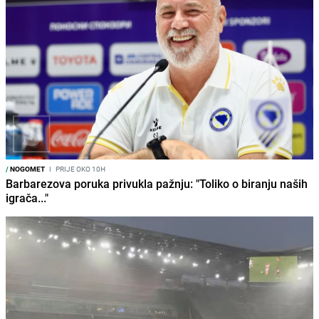
/
NOGOMET
I
PRIJE OKO 10H
Barbarezova poruka privukla pažnju: "Toliko o biranju naših
igrača..."