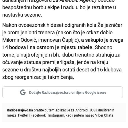
bespoštednu borbu ekipe i nadu u bolje rezultate u
nastavku sezone.
Nakon ovosezonskih deset odigranih kola Željezničar
je promijenio tri trenera (nakon što je otkaz dobio
Milomir Odović, imenovan Čapljić),
a sakupio je svega
14 bodova i na osmom je mjestu tabele.
Shodno
tome, u najtrofejnijem bh. klubu trenutno strahuju za
očuvanje statusa premijerligaša, jer će na kraju
sezone u društvu najboljih ostati deset od 16 klubova
zbog reorganizacije takmičenja.
Dodajte Radiosarajevo.ba u omiljene Google izvore
Radiosarajevo.ba
pratite putem aplikacije za
Android
|
iOS
i društvenih
mreža
Twitter
|
Facebook
|
Instagram
, kao i putem našeg
Viber
Chata.