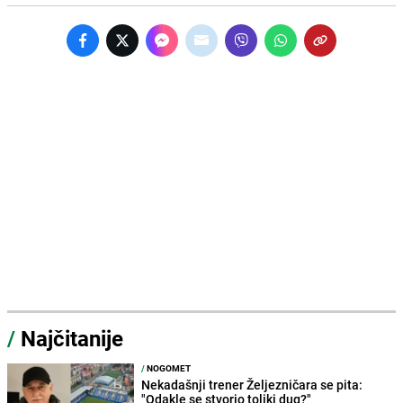
/
Najčitanije
/
NOGOMET
Nekadašnji trener Željezničara se pita:
"Odakle se stvorio toliki dug?"