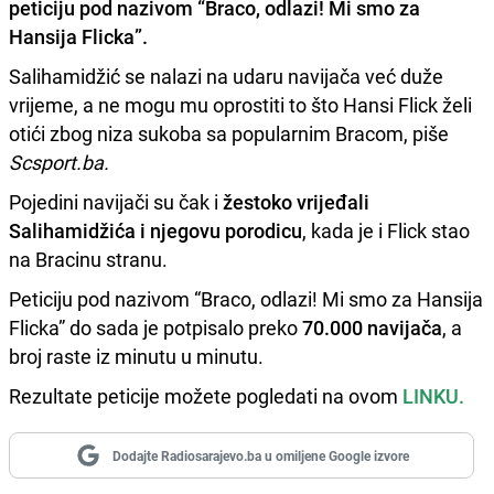
peticiju pod nazivom “
Braco, odlazi! Mi smo za
Hansija Flicka”.
Salihamidžić se nalazi na udaru navijača već duže
vrijeme, a ne mogu mu oprostiti to što Hansi Flick želi
otići zbog niza sukoba sa popularnim Bracom, piše
Scsport.ba.
Pojedini navijači su čak i
žestoko vrijeđali
Salihamidžića i njegovu porodicu
, kada je i Flick stao
na Bracinu stranu.
Peticiju pod nazivom “Braco, odlazi! Mi smo za Hansija
Flicka” do sada je potpisalo preko
70.000 navijača
, a
broj raste iz minutu u minutu.
Rezultate peticije možete pogledati na ovom
LINKU.
Dodajte Radiosarajevo.ba u omiljene Google izvore