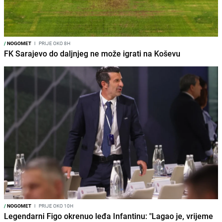
/
NOGOMET
I
PRIJE OKO 8H
FK Sarajevo do daljnjeg ne može igrati na Koševu
/
NOGOMET
I
PRIJE OKO 10H
Legendarni Figo okrenuo leđa Infantinu: "Lagao je, vrijeme