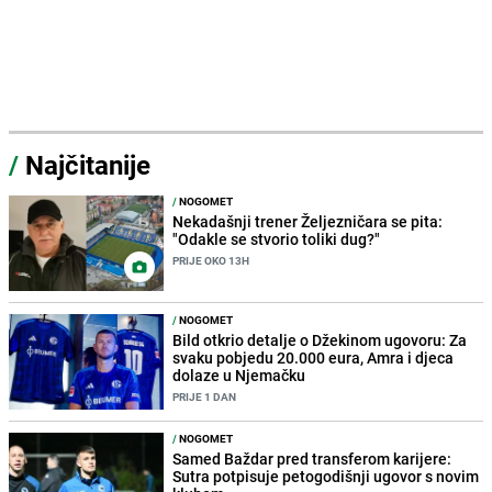
/
Najčitanije
/
NOGOMET
Nekadašnji trener Željezničara se pita:
"Odakle se stvorio toliki dug?"
PRIJE OKO 13H
/
NOGOMET
Bild otkrio detalje o Džekinom ugovoru: Za
svaku pobjedu 20.000 eura, Amra i djeca
dolaze u Njemačku
PRIJE 1 DAN
/
NOGOMET
Samed Baždar pred transferom karijere:
Sutra potpisuje petogodišnji ugovor s novim