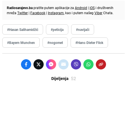
Radiosarajevo.ba
pratite putem aplikacije za
Android
|
iOS
i društvenih
mreža
Twitter
|
Facebook
|
Instagram
, kao i putem našeg
Viber
Chata.
#Hasan Salihamidžić
#peticija
#navijači
#Bayern Munchen
#nogomet
#Hans-Dieter Flick
52
Dijeljenja