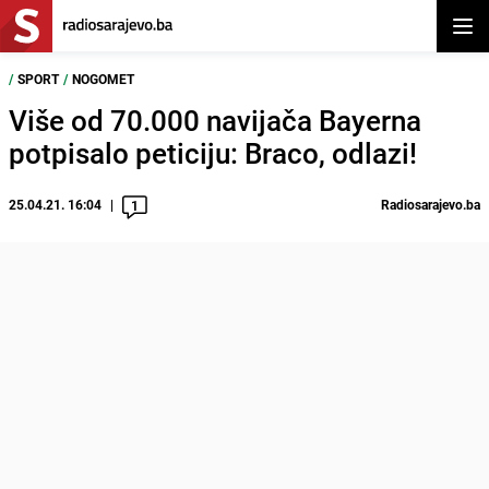
Otvor
/
SPORT
/
NOGOMET
Više od 70.000 navijača Bayerna
potpisalo peticiju: Braco, odlazi!
25.04.21. 16:04
Radiosarajevo.ba
1