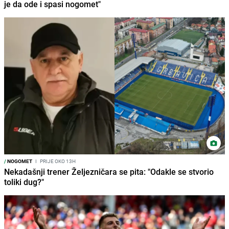
je da ode i spasi nogomet"
/
NOGOMET
I
PRIJE OKO 13H
Nekadašnji trener Željezničara se pita: "Odakle se stvorio
toliki dug?"