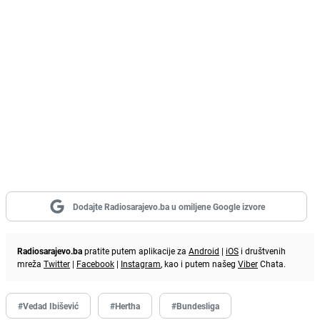
Dodajte Radiosarajevo.ba u omiljene Google izvore
Radiosarajevo.ba
pratite putem aplikacije za
Android
|
iOS
i društvenih
mreža
Twitter
|
Facebook
|
Instagram
, kao i putem našeg
Viber
Chata.
#Vedad Ibišević
#Hertha
#Bundesliga