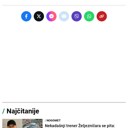
/
Najčitanije
/
NOGOMET
Nekadašnji trener Željezničara se pita: