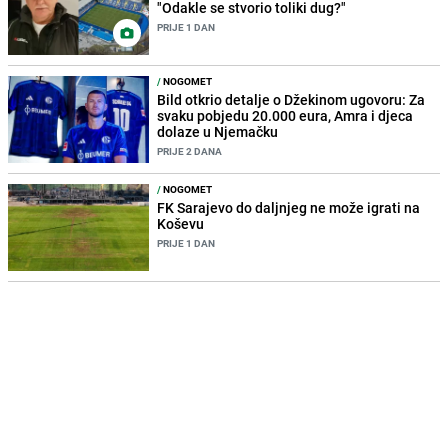
"Odakle se stvorio toliki dug?"
PRIJE 1 DAN
/
NOGOMET
Bild otkrio detalje o Džekinom ugovoru: Za
svaku pobjedu 20.000 eura, Amra i djeca
dolaze u Njemačku
PRIJE 2 DANA
/
NOGOMET
FK Sarajevo do daljnjeg ne može igrati na
Koševu
PRIJE 1 DAN