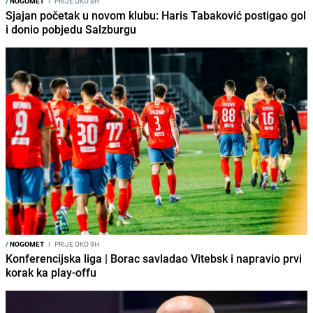
/
NOGOMET
I
PRIJE OKO 8H
Sjajan početak u novom klubu: Haris Tabaković postigao gol
i donio pobjedu Salzburgu
/
NOGOMET
I
PRIJE OKO 9H
Konferencijska liga | Borac savladao Vitebsk i napravio prvi
korak ka play-offu