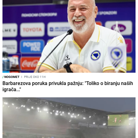
/
NOGOMET
I
PRIJE OKO 11H
Barbarezova poruka privukla pažnju: "Toliko o biranju naših
igrača..."