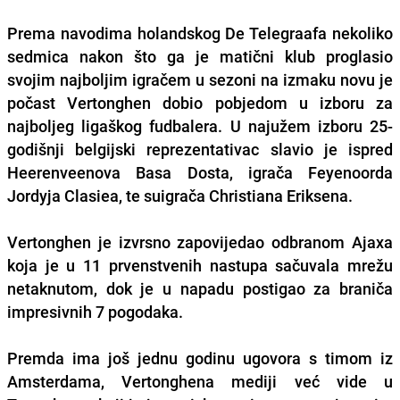
Prema navodima holandskog De Telegraafa nekoliko
sedmica nakon što ga je matični klub proglasio
svojim najboljim igračem u sezoni na izmaku novu je
počast Vertonghen dobio pobjedom u izboru za
najboljeg ligaškog fudbalera. U najužem izboru 25-
godišnji belgijski reprezentativac slavio je ispred
Heerenveenova Basa Dosta, igrača Feyenoorda
Jordyja Clasiea, te suigrača Christiana Eriksena.
Vertonghen je izvrsno zapovijedao odbranom Ajaxa
koja je u 11 prvenstvenih nastupa sačuvala mrežu
netaknutom, dok je u napadu postigao za braniča
impresivnih 7 pogodaka.
Premda ima još jednu godinu ugovora s timom iz
Amsterdama, Vertonghena mediji već vide u