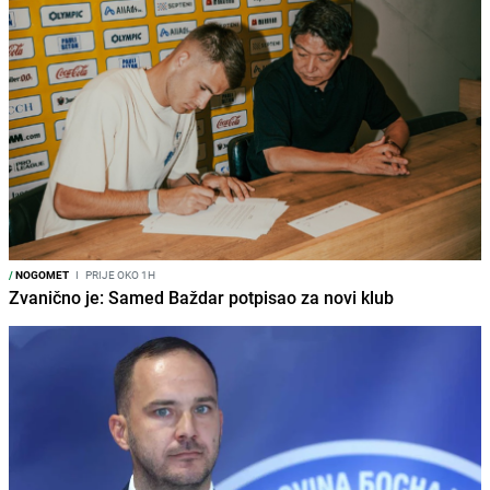
/
NOGOMET
I
PRIJE OKO 1H
Zvanično je: Samed Baždar potpisao za novi klub