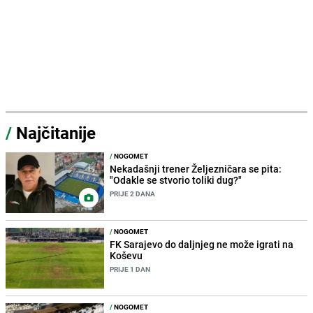
/
Najčitanije
/
NOGOMET
Nekadašnji trener Željezničara se pita:
"Odakle se stvorio toliki dug?"
PRIJE 2 DANA
/
NOGOMET
FK Sarajevo do daljnjeg ne može igrati na
Koševu
PRIJE 1 DAN
/
NOGOMET