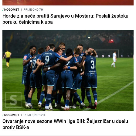
/
NOGOMET
I
PRIJE OKO 7H
Horde zla neće pratiti Sarajevo u Mostaru: Poslali žestoku
poruku čelnicima kluba
/
NOGOMET
I
PRIJE OKO 12H
Otvaranje nove sezone WWin lige BiH: Željezničar u duelu
protiv BSK-a