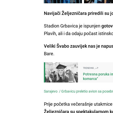
Navijači Željezničara priredili su j
Stadion Grbavica je ispunjen
gotov
Plavih, ali i da odaju počast istinsk
Veliki Švabo zauvijek nas je napus
Bare.
TRENDING
Potresna poruka im
komarca"
Sarajevo /
Grbavicu preletio avion sa pose
Prije početka večerašnje utakmice
Željezničara su spektakularnom ko