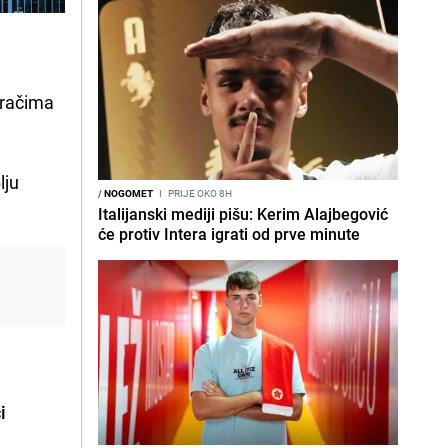
gračima
lju
/
NOGOMET
I
PRIJE OKO 8H
Italijanski mediji pišu: Kerim Alajbegović
će protiv Intera igrati od prve minute
i