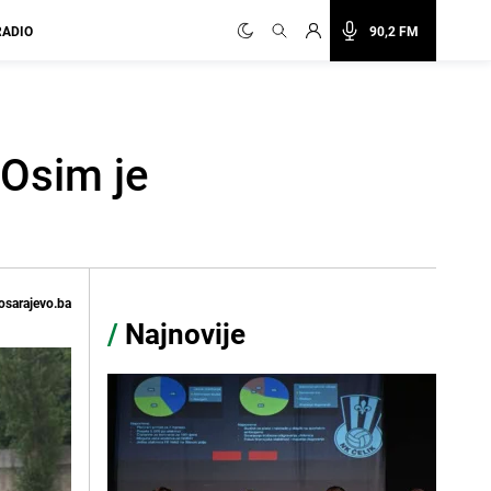
RADIO
90,2 FM
 Osim je
osarajevo.ba
/
Najnovije