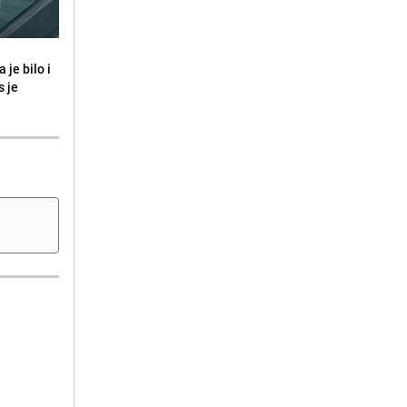
 je bilo i
s je