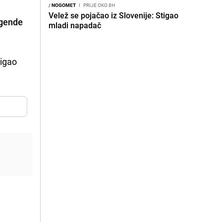
/
NOGOMET
I
PRIJE OKO 8H
Velež se pojačao iz Slovenije: Stigao
gende
mladi napadač
tigao