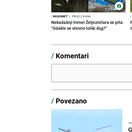
/
NOGOMET
I
PRIJE 2 DANA
/
Nekadašnji trener Željezničara se pita:
"Odakle se stvorio toliki dug?"
/
Komentari
/
Povezano
16
G