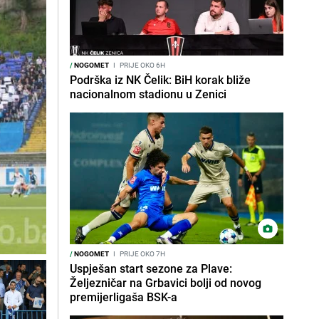
/
NOGOMET
I
PRIJE OKO 6H
Podrška iz NK Čelik: BiH korak bliže
nacionalnom stadionu u Zenici
/
NOGOMET
I
PRIJE OKO 7H
Uspješan start sezone za Plave:
Željezničar na Grbavici bolji od novog
premijerligaša BSK-a