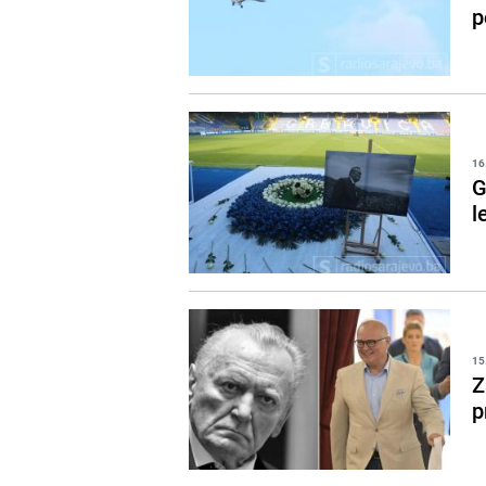
p
16
G
l
15
Z
p