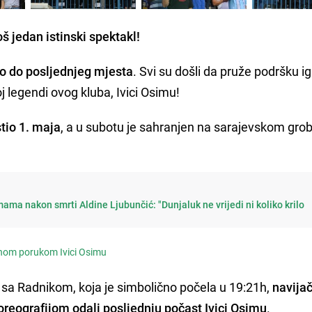
oš jedan istinski spektakl!
o do posljednjeg mjesta
. Svi su došli da pruže podršku i
oj legendi ovog kluba, Ivici Osimu!
tio 1. maja
, a u subotu je sahranjen na sarajevskom grob
ama nakon smrti Aldine Ljubunčić: "Dunjaluk ne vrijedi ni koliko krilo
bnom porukom Ivici Osimu
 sa Radnikom, koja je simbolično počela u 19:21h,
navijač
reografijom odali posljednju počast Ivici Osimu
.