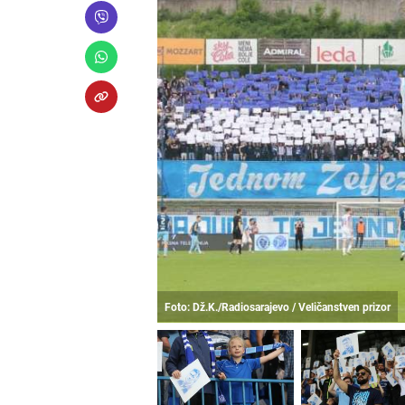
Foto: Dž.K./Radiosarajevo / Veličanstven prizor