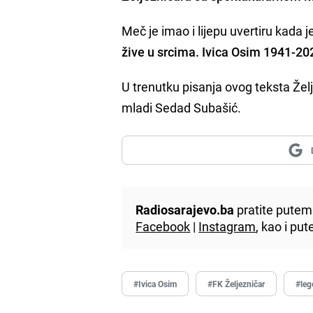
Meč je imao i lijepu uvertiru kada 
žive u srcima. Ivica Osim 1941-20
U trenutku pisanja ovog teksta Želj
mladi Sedad Subašić.
Radiosarajevo.ba
pratite putem 
Facebook
|
Instagram
, kao i p
#Ivica Osim
#FK Željezničar
#leg