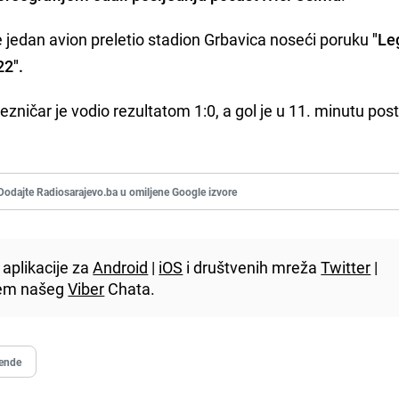
je jedan avion preletio stadion Grbavica noseći poruku
"Le
22".
ezničar je vodio rezultatom 1:0, a gol je u 11. minutu pos
Dodajte Radiosarajevo.ba u omiljene Google izvore
aplikacije za
Android
|
iOS
i društvenih mreža
Twitter
|
utem našeg
Viber
Chata.
ende