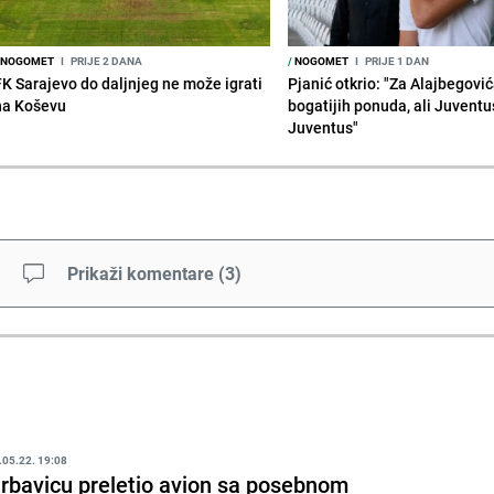
NOGOMET
I
PRIJE 2 DANA
/
NOGOMET
I
PRIJE 1 DAN
FK Sarajevo do daljnjeg ne može igrati
Pjanić otkrio: "Za Alajbegovića
na Koševu
bogatijih ponuda, ali Juventu
Juventus"
Prikaži komentare
(
3
)
.05.22. 19:08
rbavicu preletio avion sa posebnom