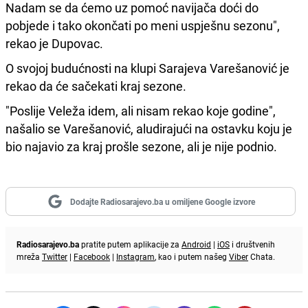
Nadam se da ćemo uz pomoć navijača doći do
pobjede i tako okončati po meni uspješnu sezonu",
rekao je Dupovac.
O svojoj budućnosti na klupi Sarajeva Varešanović je
rekao da će sačekati kraj sezone.
"Poslije Veleža idem, ali nisam rekao koje godine",
našalio se Varešanović, aludirajući na ostavku koju je
bio najavio za kraj prošle sezone, ali je nije podnio.
Dodajte Radiosarajevo.ba u omiljene Google izvore
Radiosarajevo.ba
pratite putem aplikacije za
Android
|
iOS
i društvenih
mreža
Twitter
|
Facebook
|
Instagram
, kao i putem našeg
Viber
Chata.