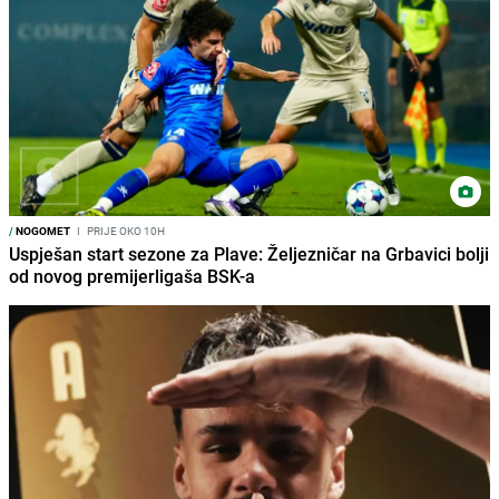
/
NOGOMET
I
PRIJE OKO 10H
Uspješan start sezone za Plave: Željezničar na Grbavici bolji
od novog premijerligaša BSK-a