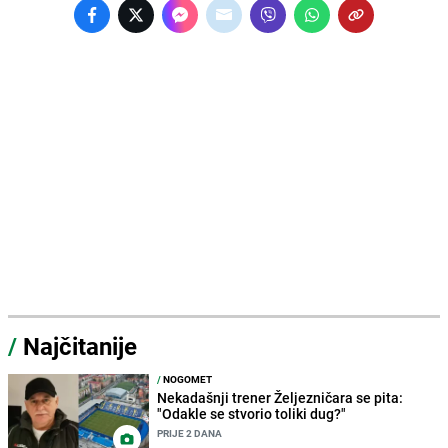
/
Najčitanije
/
NOGOMET
Nekadašnji trener Željezničara se pita:
"Odakle se stvorio toliki dug?"
PRIJE 2 DANA