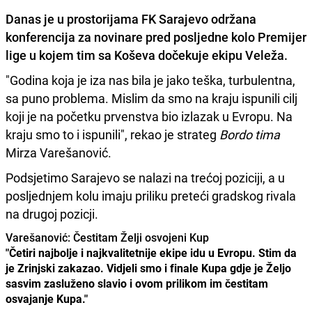
Danas je u prostorijama FK Sarajevo održana
konferencija za novinare pred posljedne kolo Premijer
lige u kojem tim sa Koševa dočekuje ekipu Veleža.
"Godina koja je iza nas bila je jako teška, turbulentna,
sa puno problema. Mislim da smo na kraju ispunili cilj
koji je na početku prvenstva bio izlazak u Evropu. Na
kraju smo to i ispunili", rekao je strateg
Bordo tima
Mirza Varešanović.
Podsjetimo Sarajevo se nalazi na trećoj poziciji, a u
posljednjem kolu imaju priliku preteći gradskog rivala
na drugoj pozicji.
Varešanović: Čestitam Želji osvojeni Kup
"Četiri najbolje i najkvalitetnije ekipe idu u Evropu. Stim da
je Zrinjski zakazao. Vidjeli smo i finale Kupa gdje je Željo
sasvim zasluženo slavio i ovom prilikom im čestitam
osvajanje Kupa."