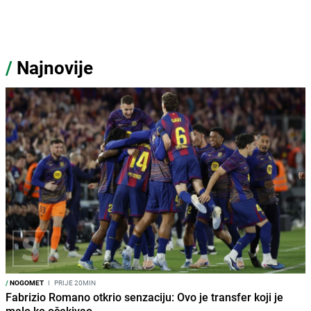
/
Najnovije
/
NOGOMET
I
PRIJE 20MIN
Fabrizio Romano otkrio senzaciju: Ovo je transfer koji je
malo ko očekivao