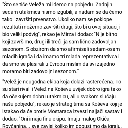
"Što se tiče Veleža mi idemo na pobjedu. Zadnjih
sedam utakmica nismo izgubili, a nadam se da ćemo
tako i završiti prvenstvo. Ukoliko nam se poklope
rezultati možemo završiti drugi, što bi u ovoj situaciji
bio veliki podvig", rekao je Mirza i dodao: "Nije bitno
koji završimo, drugi ili treći, ja sam lično zadovoljan
sezonom. S obzirom da smo afirmisali sedam-osam
mladih igrača i da imamo tri mlada reprezentativca i
da smo se plasirali u Evropu mislim da svi zajedno
moramo biti zadovoljni sezonom."
"Velež je neugodna ekipa koja dolazi rasterećena. To
su stari rivali i Velež na Koševu uvijek dobro igra tako
da očekujem dobru utakmicu, ali u svakom slučaju
našu pobjedu", rekao je strateg tima sa Koševa koji je
istakao da će protiv Mostaraca izvesti najjači sastav i
dodao: "Oni imaju finu ekipu. Imaju malog Okića,
Rovčanina... sve zavisi koliko im dopustimo da igraju.