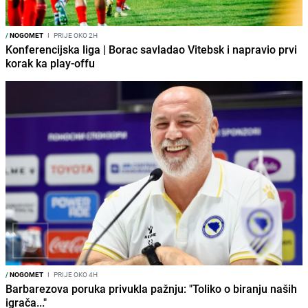
/
NOGOMET
I
PRIJE OKO 2H
Konferencijska liga | Borac savladao Vitebsk i napravio prvi
korak ka play-offu
/
NOGOMET
I
PRIJE OKO 4H
Barbarezova poruka privukla pažnju: "Toliko o biranju naših
igrača..."