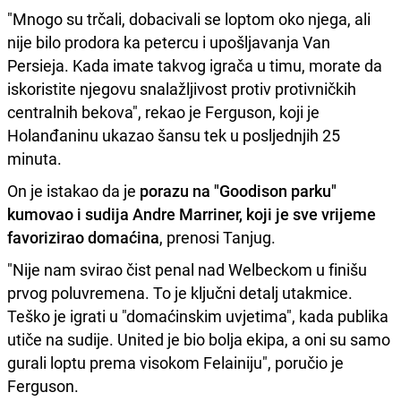
"Mnogo su trčali, dobacivali se loptom oko njega, ali
nije bilo prodora ka petercu i upošljavanja Van
Persieja. Kada imate takvog igrača u timu, morate da
iskoristite njegovu snalažljivost protiv protivničkih
centralnih bekova", rekao je Ferguson, koji je
Holanđaninu ukazao šansu tek u posljednjih 25
minuta.
On je istakao da je
porazu na "Goodison parku"
kumovao i sudija Andre Marriner, koji je sve vrijeme
favorizirao domaćina
, prenosi Tanjug.
"Nije nam svirao čist penal nad Welbeckom u finišu
prvog poluvremena. To je ključni detalj utakmice.
Teško je igrati u "domaćinskim uvjetima", kada publika
utiče na sudije. United je bio bolja ekipa, a oni su samo
gurali loptu prema visokom Felainiju", poručio je
Ferguson.