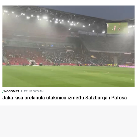
/
NOGOMET
I
PRIJE OKO 4H
Jaka kiša prekinula utakmicu između Salzburga i Pafosa