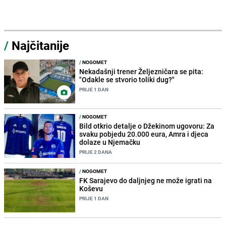
/
Najčitanije
/
NOGOMET
Nekadašnji trener Željezničara se pita:
"Odakle se stvorio toliki dug?"
PRIJE 1 DAN
/
NOGOMET
Bild otkrio detalje o Džekinom ugovoru: Za
svaku pobjedu 20.000 eura, Amra i djeca
dolaze u Njemačku
PRIJE 2 DANA
/
NOGOMET
FK Sarajevo do daljnjeg ne može igrati na
Koševu
PRIJE 1 DAN