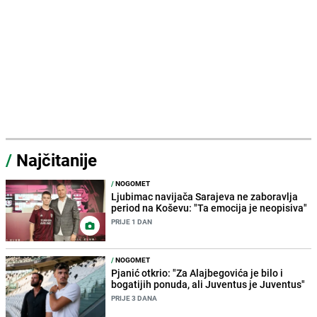
/
Najčitanije
/
NOGOMET
Ljubimac navijača Sarajeva ne zaboravlja
period na Koševu: "Ta emocija je neopisiva"
PRIJE 1 DAN
/
NOGOMET
Pjanić otkrio: "Za Alajbegovića je bilo i
bogatijih ponuda, ali Juventus je Juventus"
PRIJE 3 DANA