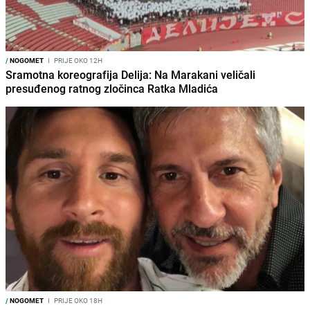
/
NOGOMET
I
PRIJE OKO 12H
Sramotna koreografija Delija: Na Marakani veličali
presuđenog ratnog zločinca Ratka Mladića
/
NOGOMET
I
PRIJE OKO 18H