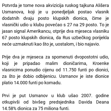
Potvrda je tome nova akvizicija ruskog tajkuna Ališera
Usmanova, koji je u ponedjeljak postao vlasnik
dodatnih dvaju posto klupskih dionica, čime je
vlasnički udio u klubu povećao s 27 na 29 posto. To je
jasan signal Amerikancu, otprije dva mjeseca vlasniku
67 posto klupskih dionica, da Rus uzbečkog porijekla
neće uzmaknuti kao što je, uostalom, i bio najavio.
Prije dva je mjeseca za spomenuti dvopostotni udio,
koji je pripadao malim dioničarima, Kroenke
vlasnicima ponudio cijenu od 11.750 funti po dionici,
za što je dobio odbijenicu. Usmanov je iste dionice
platio 14.000 funti po komadu.
Prvi je put Usmanov u klub ušao 2007. godine
otkupivši od bivšeg predsjednika Davida Deana
14.58% dionica za 75 miliona funti.