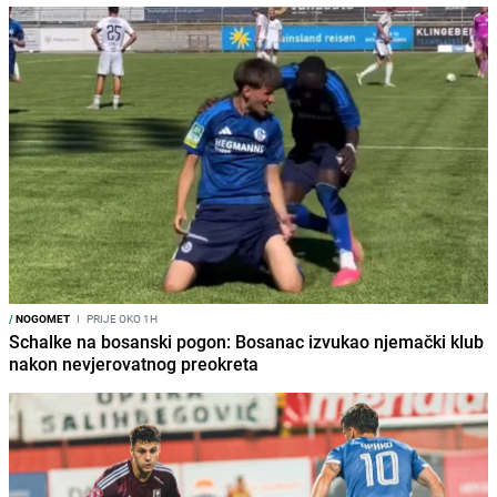
/
NOGOMET
I
PRIJE OKO 1H
Schalke na bosanski pogon: Bosanac izvukao njemački klub
nakon nevjerovatnog preokreta