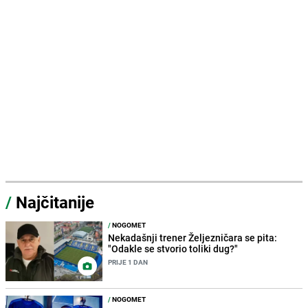
/
Najčitanije
/
NOGOMET
Nekadašnji trener Željezničara se pita:
"Odakle se stvorio toliki dug?"
PRIJE 1 DAN
/
NOGOMET