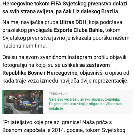
Hercegovine tokom FIFA Svjetskog prvenstva dolazi
sa svih strana svijeta, pa čak i iz dalekog Brazila.
Naime, navijačka grupa
Ultras DDH,
koja podržava
brazilskog prvoligaša
Esporte Clube Bahia,
tokom
Svjetskog prvenstva javno je iskazala podršku našem
nacionalnom timu.
Oni su na svom zvaničnom Instagram profilu objavili
fotografiju na kojoj su se uslikali
sa zastavom
Republike Bosne i Hercegovine
, objasnivši u opisu od
kada traje veza između navijača dvije reprezentacije.
TRENDING
Sarajevo večeras u znaku superautomobila:
Pogledajte luksuz koji je stigao na Vilsonovo
šetalište
"Prijateljstvo koje prelazi granice! Naša priča s
Bosnom započela je 2014. godine, tokom Svjetskog