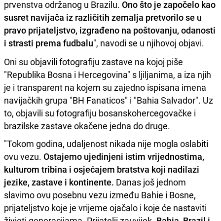
prvenstva održanog u Brazilu.
Ono što je započelo kao
susret navijača iz različitih zemalja pretvorilo se u
pravo prijateljstvo, izgrađeno na poštovanju, odanosti
i strasti prema fudbalu
", navodi se u njihovoj objavi.
Oni su objavili fotografiju zastave na kojoj piše
"Republika Bosna i Hercegovina" s ljiljanima, a iza njih
je i transparent na kojem su zajedno ispisana imena
navijačkih grupa "BH Fanaticos" i "Bahia Salvador". Uz
to, objavili su fotografiju bosanskohercegovačke i
brazilske zastave okačene jedna do druge.
"Tokom godina, udaljenost nikada nije mogla oslabiti
ovu vezu.
Ostajemo ujedinjeni istim vrijednostima,
kulturom tribina i osjećajem bratstva koji nadilazi
jezike, zastave i kontinente.
Danas još jednom
slavimo ovu posebnu vezu između Bahie i Bosne,
prijateljstvo koje je vrijeme ojačalo i koje će nastaviti
živjeti generacijama. Prijatelji zauvijek.
Bahia, Brazil i