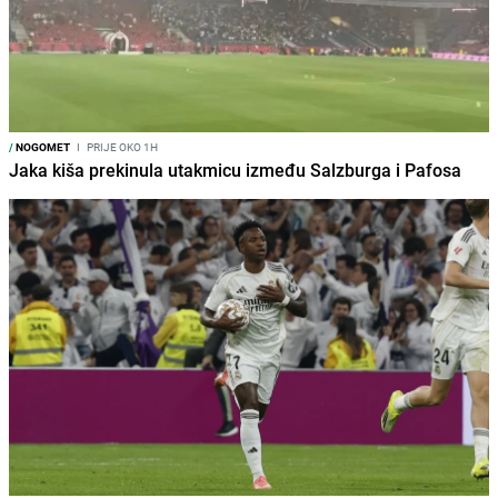
/
NOGOMET
I
PRIJE OKO 1H
Jaka kiša prekinula utakmicu između Salzburga i Pafosa