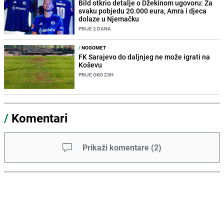
Bild otkrio detalje o Džekinom ugovoru: Za
svaku pobjedu 20.000 eura, Amra i djeca
dolaze u Njemačku
PRIJE 2 DANA
/
NOGOMET
FK Sarajevo do daljnjeg ne može igrati na
Koševu
PRIJE OKO 23H
/
Komentari
Prikaži komentare
(
2
)