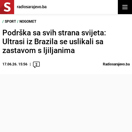
Otvor
/
SPORT
/
NOGOMET
Podrška sa svih strana svijeta:
Ultrasi iz Brazila se uslikali sa
zastavom s ljiljanima
17.06.26. 15:56
Radiosarajevo.ba
2