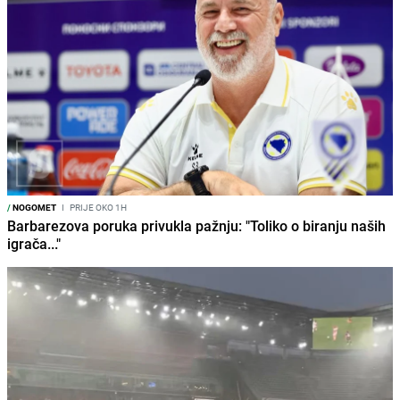
/
NOGOMET
I
PRIJE OKO 1H
Barbarezova poruka privukla pažnju: "Toliko o biranju naših
igrača..."