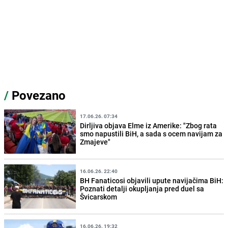
/
Povezano
17.06.26. 07:34
Dirljiva objava Elme iz Amerike: "Zbog rata
smo napustili BiH, a sada s ocem navijam za
Zmajeve"
16.06.26. 22:40
BH Fanaticosi objavili upute navijačima BiH:
Poznati detalji okupljanja pred duel sa
Švicarskom
16.06.26. 19:32