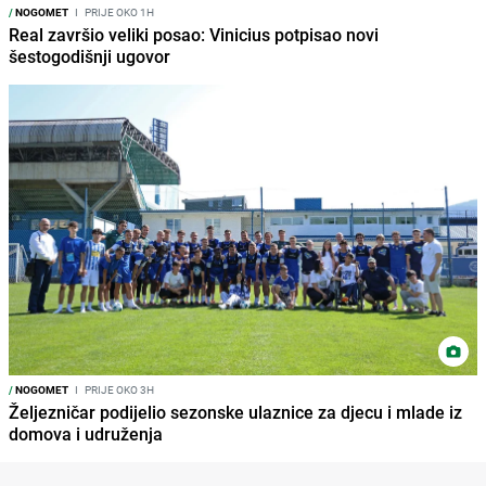
/
NOGOMET
I
PRIJE OKO 1H
Real završio veliki posao: Vinicius potpisao novi
šestogodišnji ugovor
/
NOGOMET
I
PRIJE OKO 3H
Željezničar podijelio sezonske ulaznice za djecu i mlade iz
domova i udruženja