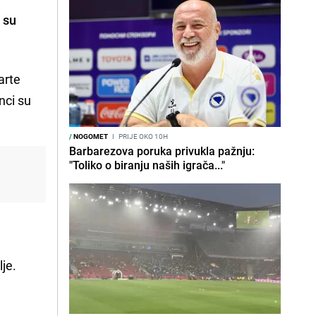
 su
arte
inci su
/
NOGOMET
I
PRIJE OKO 10H
Barbarezova poruka privukla pažnju:
"Toliko o biranju naših igrača..."
lje.