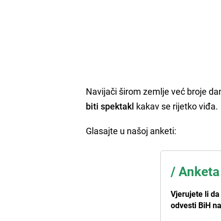
Navijači širom zemlje već broje da
biti spektakl
kakav se rijetko viđa.
Glasajte u našoj anketi:
/
Anketa
Vjerujete li d
odvesti BiH n