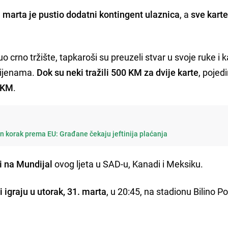
. marta je pustio dodatni kontingent ulaznica
, a
sve karte
.
crno tržište, tapkaroši su preuzeli stvar u svoje ruke i k
cijenama.
Dok su neki tražili 500 KM za dvije karte
, pojed
0 KM
.
n korak prema EU: Građane čekaju jeftinija plaćanja
ti na Mundijal
ovog ljeta u SAD-u, Kanadi i Meksiku.
 igraju u utorak, 31. marta
, u 20:45, na stadionu Bilino Po