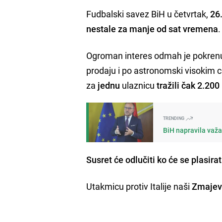
Fudbalski savez BiH u četvrtak,
26
nestale za manje od sat vremena
Ogroman interes odmah je pokrenuo 
prodaju i po astronomski visokim 
za
jednu
ulaznicu
tražili čak 2.20
TRENDING
BiH napravila važa
Susret će odlučiti ko će se plasira
Utakmicu protiv Italije naši
Zmajevi