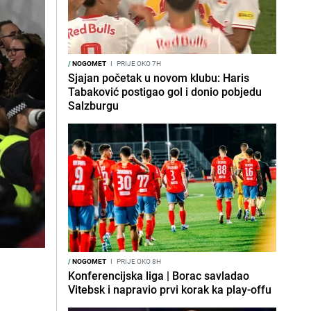
/
NOGOMET
I
PRIJE OKO 7H
Sjajan početak u novom klubu: Haris
Tabaković postigao gol i donio pobjedu
Salzburgu
/
NOGOMET
I
PRIJE OKO 8H
Konferencijska liga | Borac savladao
Vitebsk i napravio prvi korak ka play-offu