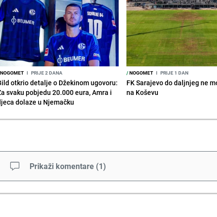
NOGOMET
I
PRIJE 2 DANA
/
NOGOMET
I
PRIJE 1 DAN
Bild otkrio detalje o Džekinom ugovoru:
FK Sarajevo do daljnjeg ne mo
Za svaku pobjedu 20.000 eura, Amra i
na Koševu
djeca dolaze u Njemačku
Prikaži komentare
(
1
)