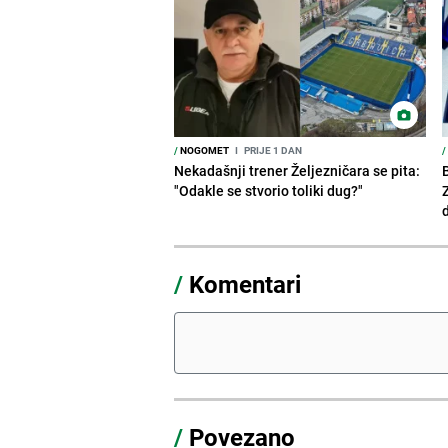
/
NOGOMET
I
PRIJE 1 DAN
/
Nekadašnji trener Željezničara se pita:
"Odakle se stvorio toliki dug?"
/
Komentari
/
Povezano