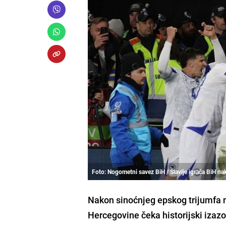
Foto: Nogometni savez BiH / Slavlje igrača BiH 
Nakon sinoćnjeg epskog trijumfa n
Hercegovine čeka historijski izazov