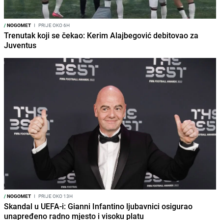
/
NOGOMET
I
PRIJE OKO 6H
Trenutak koji se čekao: Kerim Alajbegović debitovao za
Juventus
/
NOGOMET
I
PRIJE OKO 13H
Skandal u UEFA-i: Gianni Infantino ljubavnici osigurao
unapređeno radno mjesto i visoku platu