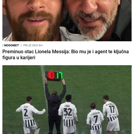
/
NOGOMET
I
PRIJE OKO 6H
Preminuo otac Lionela Messija: Bio mu je i agent te ključna
figura u karijeri