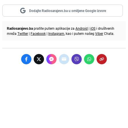
Dodajte Radiosarajevo.ba u omiljene Google izvore
Radiosarajevo.ba
pratite putem aplikacije za
Android
|
iOS
i društvenih
mreža
Twitter
|
Facebook
|
Instagram
, kao i putem našeg
Viber
Chata.