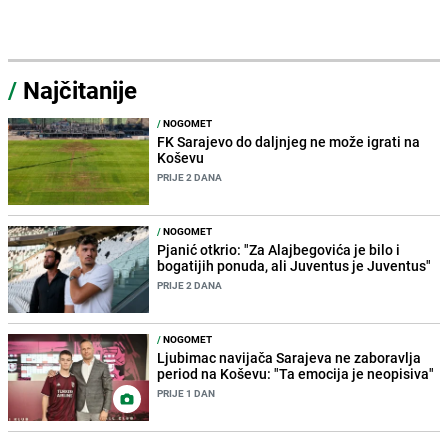
/
Najčitanije
/
NOGOMET
FK Sarajevo do daljnjeg ne može igrati na
Koševu
PRIJE 2 DANA
/
NOGOMET
Pjanić otkrio: "Za Alajbegovića je bilo i
bogatijih ponuda, ali Juventus je Juventus"
PRIJE 2 DANA
/
NOGOMET
Ljubimac navijača Sarajeva ne zaboravlja
period na Koševu: "Ta emocija je neopisiva"
PRIJE 1 DAN