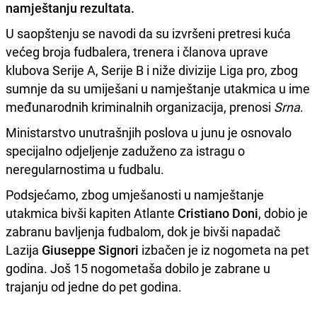
namještanju rezultata.
U saopštenju se navodi da su izvršeni pretresi kuća
većeg broja fudbalera, trenera i članova uprave
klubova Serije A, Serije B i niže divizije Liga pro, zbog
sumnje da su umiješani u namještanje utakmica u ime
međunarodnih kriminalnih organizacija, prenosi
Srna
.
Ministarstvo unutrašnjih poslova u junu je osnovalo
specijalno odjeljenje zaduženo za istragu o
neregularnostima u fudbalu.
Podsjećamo, zbog umješanosti u namještanje
utakmica bivši kapiten Atlante
Cristiano Doni
, dobio je
zabranu bavljenja fudbalom, dok je bivši napadač
Lazija
Giuseppe Signori
izbačen je iz nogometa na pet
godina. Još 15 nogometaša dobilo je zabrane u
trajanju od jedne do pet godina.