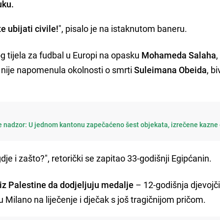
uku.
e ubijati civile!
", pisalo je na istaknutom baneru.
og tijela za fudbal u Europi na opasku
Mohameda Salaha
 nije napomenula okolnosti o smrti
Suleimana Obeida
, b
le nadzor: U jednom kantonu zapečaćeno šest objekata, izrečene kazne
je i zašto?", retorički se zapitao 33-godišnji Egipćanin.
iz Palestine da dodjeljuju medalje
– 12-godišnja djevojč
Milano na liječenje i dječak s još tragičnijom pričom.