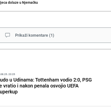
djeca dolaze u Njemačku
Prikaži komentare
(
1
)
.08.25. 23:25
udo u Udinama: Tottenham vodio 2:0, PSG
e vratio i nakon penala osvojio UEFA
uperkup