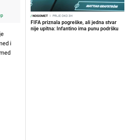
up
/
NOGOMET
I
PRIJE OKO 3H
FIFA priznala pogreške, ali jedna stvar
nije upitna: Infantino ima punu podršku
je
med i
hamed