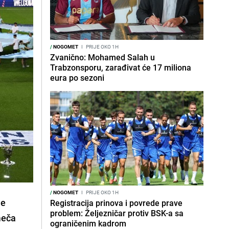
/
NOGOMET
I
PRIJE OKO 1H
Zvanično: Mohamed Salah u
Trabzonsporu, zarađivat će 17 miliona
eura po sezoni
/
NOGOMET
I
PRIJE OKO 1H
je
Registracija prinova i povrede prave
problem: Željezničar protiv BSK-a sa
meča
ograničenim kadrom