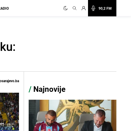
RADIO
90,2 FM
ku:
osarajevo.ba
/
Najnovije