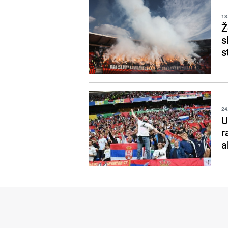
13
Ž
s
s
24
U
r
a