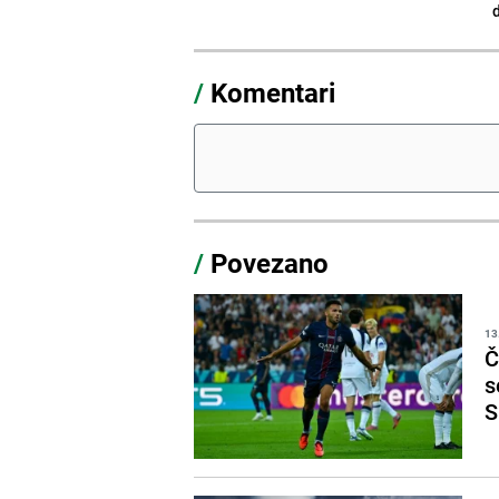
/
Komentari
/
Povezano
13
Č
s
S