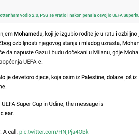
ottenham vodio 2:0, PSG se vratio i nakon penala osvojio UEFA Superk
išnjem
Mohamedu
, koji je izgubio roditelje u ratu i ozbiljno 
bog ozbiljnosti njegovog stanja i mladog uzrasta, Moha
reće da napuste Gazu i budu dočekani u Milanu, gdje Mo
saopćenja UEFA-e.
 je devetoro djece, koja osim iz Palestine, dolaze još iz
ine.
 UEFA Super Cup in Udine, the message is
clear.
 A call.
pic.twitter.com/HNjPja4OBk