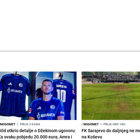
NOGOMET
I
PRIJE 2 DANA
/
NOGOMET
I
PRIJE OKO 18H
Bild otkrio detalje o Džekinom ugovoru:
FK Sarajevo do daljnjeg ne mo
Za svaku pobjedu 20.000 eura, Amra i
na Koševu