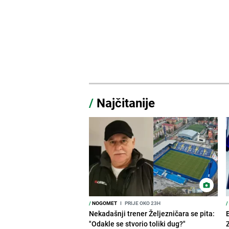
/
Najčitanije
/
NOGOMET
I
PRIJE OKO 23H
/
Nekadašnji trener Željezničara se pita:
"Odakle se stvorio toliki dug?"