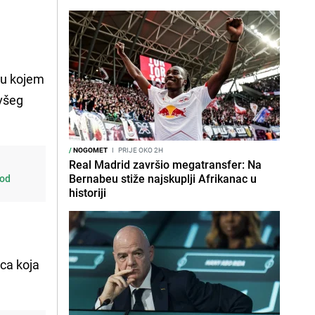
, u kojem
ivšeg
/
NOGOMET
I
PRIJE OKO 2H
Real Madrid završio megatransfer: Na
Bernabeu stiže najskuplji Afrikanac u
 od
historiji
ica koja