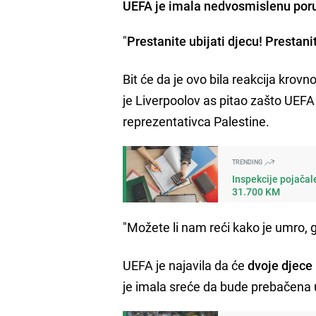
UEFA je imala nedvosmislenu por
"
Prestanite ubijati djecu! Prestanit
Bit će da je ovo bila reakcija krovn
je Liverpoolov as pitao zašto UEFA
reprezentativca Palestine.
TRENDING
Inspekcije pojača
31.700 KM
"Možete li nam reći kako je umro, gd
UEFA je najavila da će
dvoje djece 
je imala sreće da bude prebačena u 