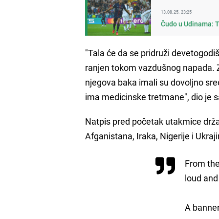
13.08.25. 23:25
Čudo u Udinama: T
"Tala će da se pridruži devetogod
ranjen tokom vazdušnog napada. Z
njegova baka imali su dovoljno s
ima medicinske tretmane", dio je 
Natpis pred početak utakmice držalo
Afganistana, Iraka, Nigerije i Ukraj
From the
loud and 
A banner.