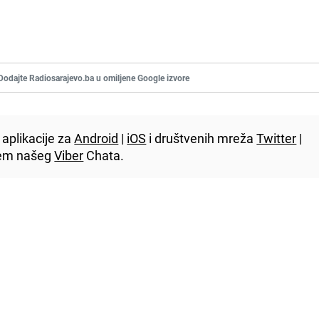
Dodajte Radiosarajevo.ba u omiljene Google izvore
aplikacije za
Android
|
iOS
i društvenih mreža
Twitter
|
utem našeg
Viber
Chata.