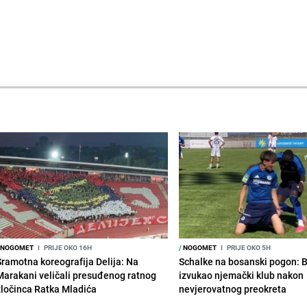
NOGOMET
I
PRIJE OKO 16H
/
NOGOMET
I
PRIJE OKO 5H
Sramotna koreografija Delija: Na
Schalke na bosanski pogon: 
Marakani veličali presuđenog ratnog
izvukao njemački klub nakon
zločinca Ratka Mladića
nevjerovatnog preokreta