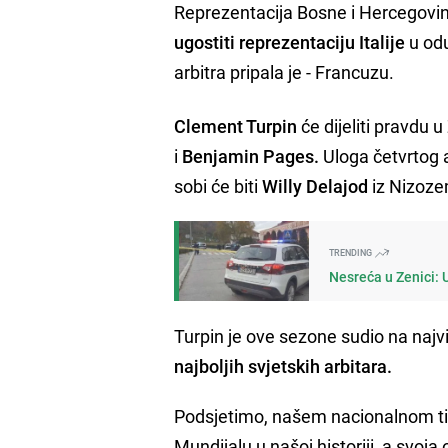
Reprezentacija Bosne i Hercegovi
ugostiti reprezentaciju Italije
u odu
arbitra pripala je - Francuzu.
Clement Turpin
će dijeliti pravdu 
i
Benjamin Pages.
Uloga četvrtog a
sobi će biti
Willy Delajod
iz Nizoz
TRENDING
Nesreća u Zenici: 
Turpin je ove sezone sudio na najv
najboljih svjetskih arbitara.
Podsjetimo, našem nacionalnom timu
Mundijalu u našoj historiji, a svoj