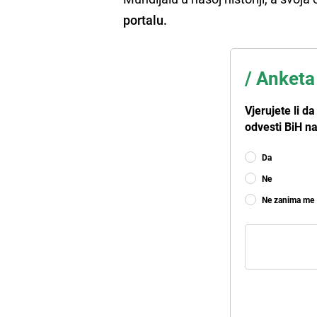
portalu.
/
Anketa
Vjerujete li d
odvesti BiH n
Da
Ne
Ne zanima me