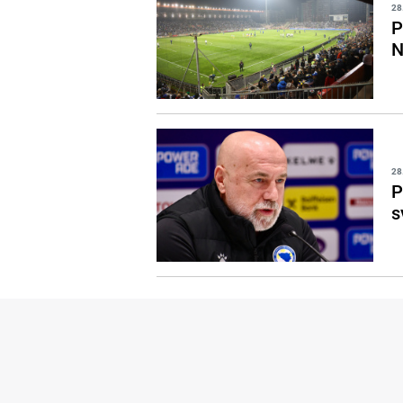
28
P
N
28
P
s