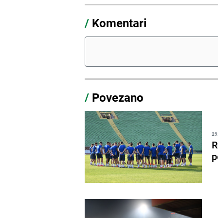
/
Komentari
/
Povezano
29
R
p