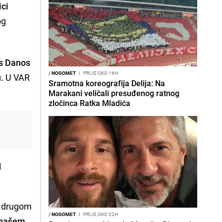
ici
og
s Danos
/
NOGOMET
I
PRIJE OKO 16H
.
U VAR
Sramotna koreografija Delija: Na
Marakani veličali presuđenog ratnog
zločinca Ratka Mladića
d
ka drugom
/
NOGOMET
I
PRIJE OKO 22H
 našem