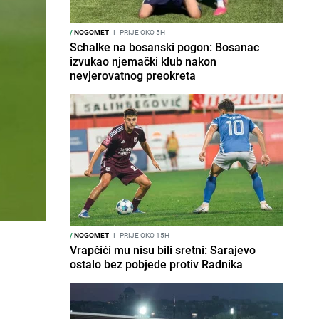
/
NOGOMET
I
PRIJE OKO 5H
Schalke na bosanski pogon: Bosanac
izvukao njemački klub nakon
nevjerovatnog preokreta
/
NOGOMET
I
PRIJE OKO 15H
Vrapčići mu nisu bili sretni: Sarajevo
ostalo bez pobjede protiv Radnika