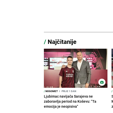
/
Najčitanije
/
NOGOMET
I
PRIJE 1 DAN
/
Ljubimac navijača Sarajeva ne
zaboravlja period na Koševu: "Ta
emocija je neopisiva"