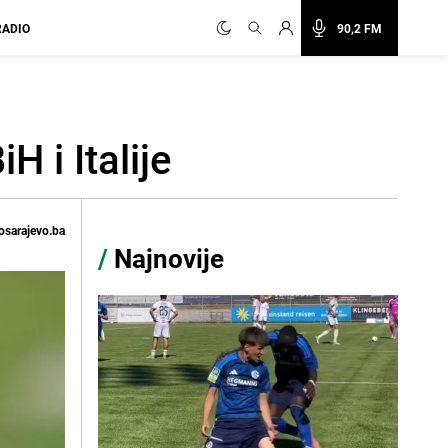
RADIO
90,2 FM
 i Italije
osarajevo.ba
/
Najnovije