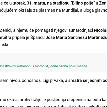
ne će
u utorak, 31. marta, na stadionu "Bilino polje" u Zen
čujućem okršaju za plasman na Mundijal, a uloga glavn
u Zenici, a njemu će pomagati njegovi sunarodnjaci
Nicola
rbitra pripala je Špancu
Jose Maria Sanchezu Martinezu
emske.
Učestvovali automobil i motocikl, jedna osoba povrijeđena
išem nivou, odnosno u Ligi prvaka, a
smatra se jednim o
 okršaj protiv Italije je posljednja stepenica na putu 
a očekivanja od ovog susreta možete iskazati i u
anketi na