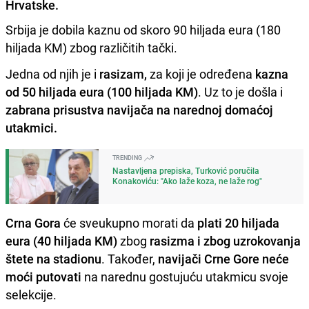
Hrvatske.
Srbija je dobila kaznu od skoro 90 hiljada eura (180
hiljada KM) zbog različitih tački.
Jedna od njih je i
rasizam,
za koji je određena
kazna
od 50 hiljada eura (100 hiljada KM)
. Uz to je došla i
zabrana prisustva navijača na narednoj domaćoj
utakmici.
TRENDING
Nastavljena prepiska, Turković poručila
Konakoviću: "Ako laže koza, ne laže rog"
Crna Gora
će sveukupno morati da
plati 20 hiljada
eura (40 hiljada KM)
zbog
rasizma i zbog uzrokovanja
štete na stadionu
. Također,
navijači Crne Gore neće
moći putovati
na narednu gostujuću utakmicu svoje
selekcije.