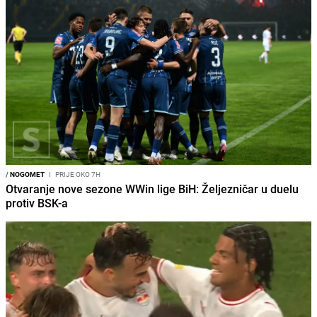
/
NOGOMET
I
PRIJE OKO 7H
Otvaranje nove sezone WWin lige BiH: Željezničar u duelu
protiv BSK-a