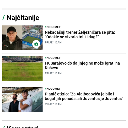
/
Najčitanije
/
NOGOMET
Nekadašnji trener Željezničara se pita:
"Odakle se stvorio toliki dug?"
PRIJE 1 DAN
/
NOGOMET
FK Sarajevo do daljnjeg ne može igrati na
Koševu
PRIJE 1 DAN
/
NOGOMET
Pjanić otkrio: "Za Alajbegovića je bilo i
bogatijih ponuda, ali Juventus je Juventus"
PRIJE 1 DAN