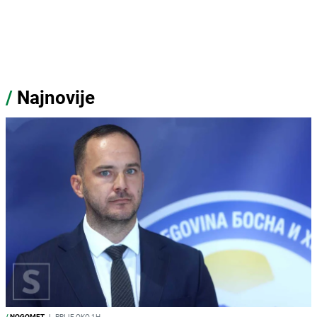
/
Najnovije
/
NOGOMET
I
PRIJE OKO 1H