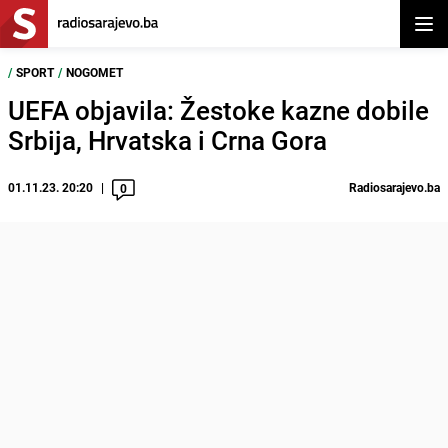
Otvor
/
SPORT
/
NOGOMET
UEFA objavila: Žestoke kazne dobile
Srbija, Hrvatska i Crna Gora
01.11.23. 20:20
Radiosarajevo.ba
0