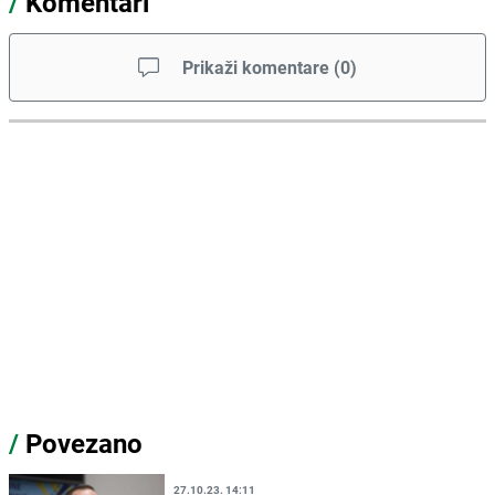
/
Komentari
Prikaži komentare
(
0
)
/
Povezano
27.10.23. 14:11