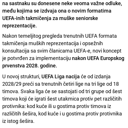
na sastnaku su donesene neke veoma važne odluke,
među kojima se izdvaja ona o novim formatima
UEFA-inih takmičenja za muške seniorske
reprezentacije.
Nakon temeljitog pregleda trenutnih UEFA formata
takmičenja muških reprezentacija i opsežnih
konsultacija sa svim članicama UEFA-e, novi koncept
je potvrđen za implementaciju
nakon UEFA Europskog
prvenstva 2028. godine.
U novoj strukturi,
UEFA Liga nacija
će od izdanja
2028/29 preći sa trenutnih četiri lige na tri lige od 18
timova. Svaka liga će se sastojati od tri grupe od šest
timova koji će igrati šest utakmica protiv pet različitih
protivnika: kod kuće ili u gostima protiv timova iz
različitih šešira, kod kuće i u gostima protiv protivnika
iz istog šešira.