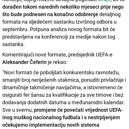
dorađen tokom narednih nekoliko mjeseci prije nego
što bude podnesen na konačno odobrenje
detaljnog
formata na sljedećem sastanku Izvršnog odbora u
septembru. Potpuna analiza novog formata bit će
predstavljena na konferenciji za medije nakon tog
sastanka.
Komentirajući nove formate, predsjednik UEFA-e
Aleksander Čeferin
je rekao:
"Novi formati će poboljšati konkurentsku ravnotežu,
smanjiti broj neriješenih utakmica, ponuditi privlačnije i
dinamičnije takmičenje navijačima, a istovremeno će
osigurati fer šansu za kvalifikacije za sve timove i bez
dodavanja dodatnih datuma u međunarodni kalendar.
Sve u svemu,
promjene će povećati vrijednost UEFA-
inog muškog nacionalnog fudbala i s nestrpljenjem
očekujemo implementaciju novih sistema