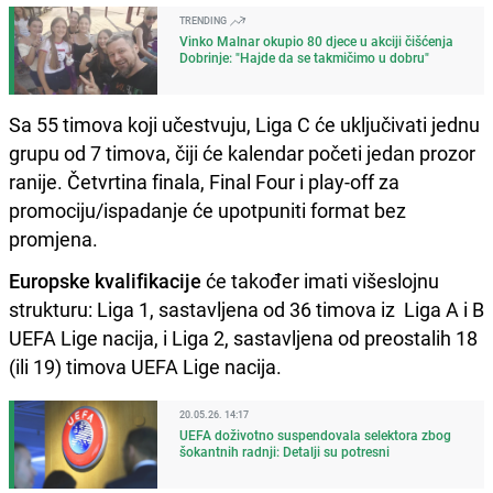
TRENDING
Vinko Malnar okupio 80 djece u akciji čišćenja
Dobrinje: "Hajde da se takmičimo u dobru"
Sa 55 timova koji učestvuju, Liga C će uključivati ​​jednu
grupu od 7 timova, čiji će kalendar početi jedan prozor
ranije. Četvrtina finala, Final Four i play-off za
promociju/ispadanje će upotpuniti format bez
promjena.
Europske kvalifikacije
će također imati višeslojnu
strukturu: Liga 1, sastavljena od 36 timova iz Liga A i B
UEFA Lige nacija, i Liga 2, sastavljena od preostalih 18
(ili 19) timova UEFA Lige nacija.
20.05.26. 14:17
UEFA doživotno suspendovala selektora zbog
šokantnih radnji: Detalji su potresni