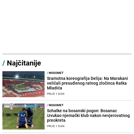
/
Najčitanije
/
NOGOMET
Sramotna koreografija Delija: Na Marakani
veličali presuđenog ratnog zločinca Ratka
Mladića
PRIJE 1 DAN
/
NOGOMET
Schalke na bosanski pogon: Bosanac
izvukao njemački klub nakon nevjerovatnog
preokreta
PRIJE 1 DAN