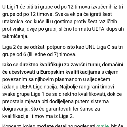
U Ligi 1 će biti tri grupe od po 12 timova izvučenih iz tri
grupe od po 12 timova. Svaka ekipa će igrati šest
utakmica kod kuće ili u gostima protiv šest različitih
protivnika, dvije po grupi, slično formatu UEFA klupskih
takmičenja.
Liga 2 će se održati potpuno isto kao UNL Liga C sa tri
grupe od 6 (ili jedne od 7) timova.
Iako se direktno kvalifikuju za završni turnir, domaćini
će učestvovati u Europskim kvalifikacijama
s ciljem
povezanim sa njihovim plasmanom u sljedećem
izdanju UEFA Lige nacija. Najbolje rangirani timovi
svake grupe Lige 1 će se direktno kvalifikovati, dok će
preostala mjesta biti dodijeljena putem sistema
doigravanja, što će garantovati fer šanse za
kvalifikacije i timovima iz Lige 2.
Koncept, kojeg možete detaljno pogledati
ovdje
, bit će