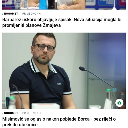
/
NOGOMET
I
PRIJE OKO 4H
Barbarez uskoro objavljuje spisak: Nova situacija mogla bi
promijeniti planove Zmajeva
/
NOGOMET
I
PRIJE OKO 5H
Misimović se oglasio nakon pobjede Borca - bez riječi o
prekidu utakmice