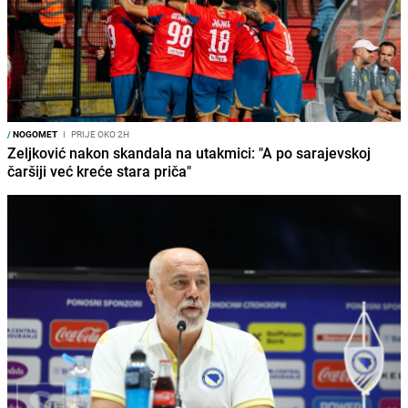
/
NOGOMET
I
PRIJE OKO 2H
Zeljković nakon skandala na utakmici: "A po sarajevskoj
čaršiji već kreće stara priča"