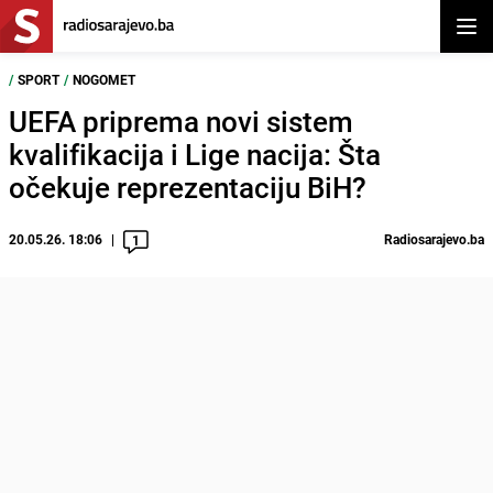
Otvor
/
SPORT
/
NOGOMET
UEFA priprema novi sistem
kvalifikacija i Lige nacija: Šta
očekuje reprezentaciju BiH?
20.05.26. 18:06
Radiosarajevo.ba
1