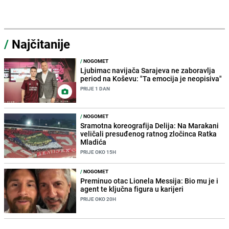
/
Najčitanije
/
NOGOMET
Ljubimac navijača Sarajeva ne zaboravlja
period na Koševu: "Ta emocija je neopisiva"
PRIJE 1 DAN
/
NOGOMET
Sramotna koreografija Delija: Na Marakani
veličali presuđenog ratnog zločinca Ratka
Mladića
PRIJE OKO 15H
/
NOGOMET
Preminuo otac Lionela Messija: Bio mu je i
agent te ključna figura u karijeri
PRIJE OKO 20H