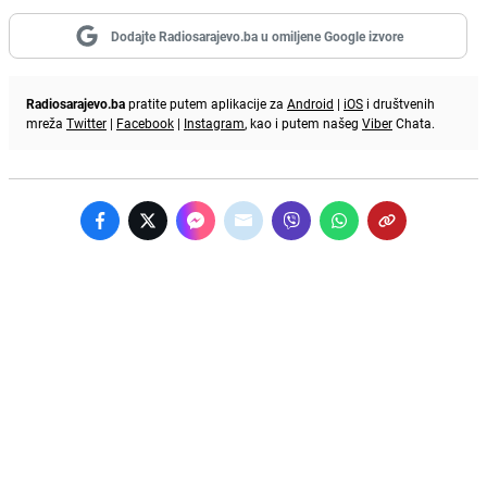
Dodajte Radiosarajevo.ba u omiljene Google izvore
Radiosarajevo.ba
pratite putem aplikacije za
Android
|
iOS
i društvenih
mreža
Twitter
|
Facebook
|
Instagram
, kao i putem našeg
Viber
Chata.