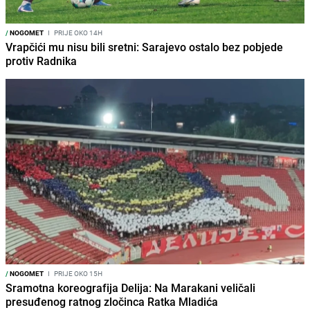
/
NOGOMET
I
PRIJE OKO 14H
Vrapčići mu nisu bili sretni: Sarajevo ostalo bez pobjede
protiv Radnika
/
NOGOMET
I
PRIJE OKO 15H
Sramotna koreografija Delija: Na Marakani veličali
presuđenog ratnog zločinca Ratka Mladića