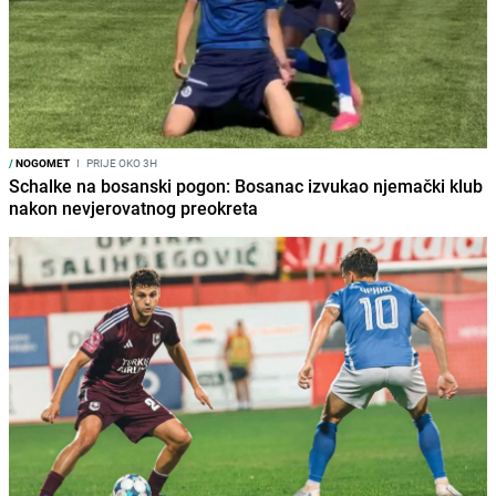
/
NOGOMET
I
PRIJE OKO 3H
Schalke na bosanski pogon: Bosanac izvukao njemački klub
nakon nevjerovatnog preokreta