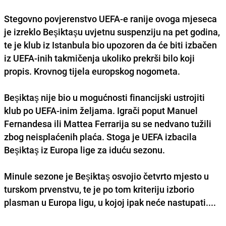
Stegovno povjerenstvo UEFA-e ranije ovoga mjeseca
je izreklo Beşiktaşu uvjetnu suspenziju na pet godina,
te je klub iz Istanbula bio upozoren da će biti izbačen
iz UEFA-inih takmičenja ukoliko prekrši bilo koji
propis. Krovnog tijela europskog nogometa.
Beşiktaş nije bio u mogućnosti financijski ustrojiti
klub po UEFA-inim željama. Igrači poput Manuel
Fernandesa ili Mattea Ferrarija su se nedvano tužili
zbog neisplaćenih plaća. Stoga je UEFA izbacila
Beşiktaş iz Europa lige za iduću sezonu.
Minule sezone je Beşiktaş osvojio četvrto mjesto u
turskom prvenstvu, te je po tom kriteriju izborio
plasman u Europa ligu, u kojoj ipak neće nastupati....