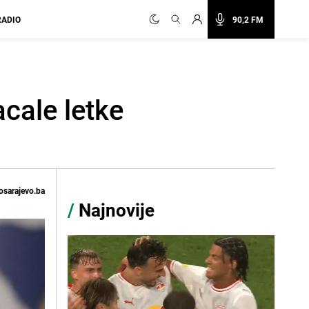
RADIO
90,2 FM
cale letke
osarajevo.ba
/
Najnovije