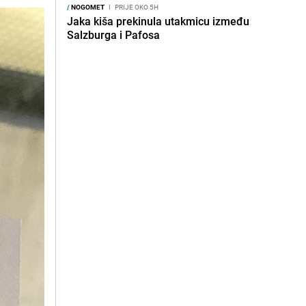
/
NOGOMET
I
PRIJE OKO 5H
Jaka kiša prekinula utakmicu između
Salzburga i Pafosa