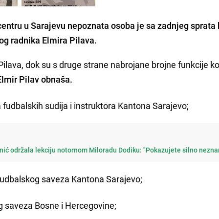
centru u Sarajevu nepoznata osoba je sa zadnjeg sprata 
kog radnika Elmira Pilava.
 Pilava, dok su s druge strane nabrojane brojne funkcije k
lmir Pilav obnaša.
a fudbalskih sudija i instruktora Kantona Sarajevo;
ić održala lekciju notornom Miloradu Dodiku: "Pokazujete silno nezna
a Fudbalskog saveza Kantona Sarajevo;
g saveza Bosne i Hercegovine;