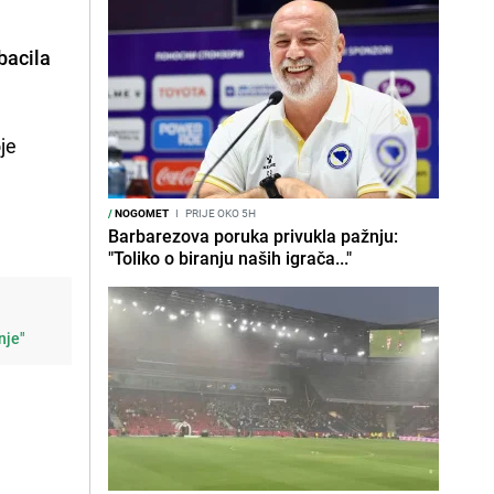
bacila
oje
/
NOGOMET
I
PRIJE OKO 5H
Barbarezova poruka privukla pažnju:
"Toliko o biranju naših igrača..."
nje"