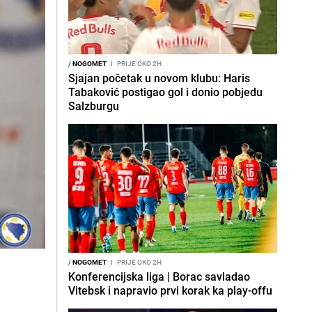
/
NOGOMET
I
PRIJE OKO 2H
Sjajan početak u novom klubu: Haris
Tabaković postigao gol i donio pobjedu
Salzburgu
/
NOGOMET
I
PRIJE OKO 2H
Konferencijska liga | Borac savladao
Vitebsk i napravio prvi korak ka play-offu