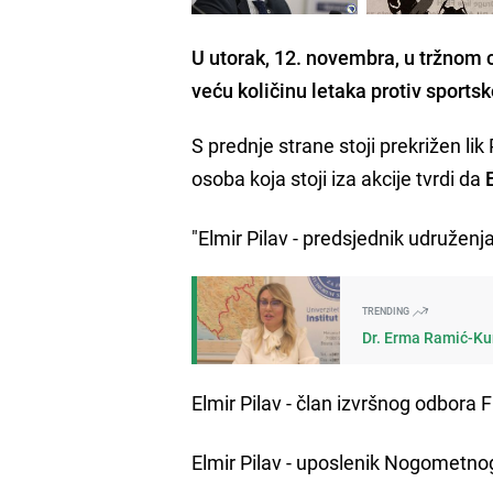
U utorak, 12. novembra, u tržnom 
veću količinu letaka protiv sports
S prednje strane stoji prekrižen lik
osoba koja stoji iza akcije tvrdi da
E
"Elmir Pilav - predsjednik udruženj
TRENDING
Dr. Erma Ramić-Kun
Elmir Pilav - član izvršnog odbor
Elmir Pilav - uposlenik Nogometno