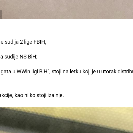
e sudija 2 lige FBIH;
za sudije NS BiH;
egata u WWin ligi BiH", stoji na letku koji je u utorak distri
cije, kao ni ko stoji iza nje.