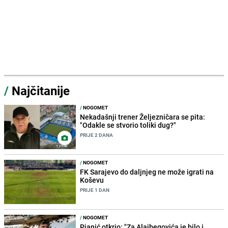
/
Najčitanije
/
NOGOMET
Nekadašnji trener Željezničara se pita:
"Odakle se stvorio toliki dug?"
PRIJE 2 DANA
/
NOGOMET
FK Sarajevo do daljnjeg ne može igrati na
Koševu
PRIJE 1 DAN
/
NOGOMET
Pjanić otkrio: "Za Alajbegovića je bilo i