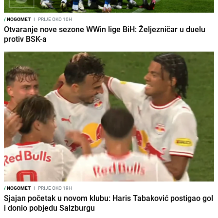
/
NOGOMET
I
PRIJE OKO 10H
Otvaranje nove sezone WWin lige BiH: Željezničar u duelu
protiv BSK-a
/
NOGOMET
I
PRIJE OKO 19H
Sjajan početak u novom klubu: Haris Tabaković postigao gol
i donio pobjedu Salzburgu