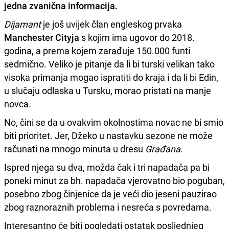
jedna zvanična informacija.
Dijamant
je još uvijek član engleskog prvaka
Manchester Cityja
s kojim ima ugovor do 2018.
godina, a prema kojem zarađuje 150.000 funti
sedmično. Veliko je pitanje da li bi turski velikan tako
visoka primanja mogao ispratiti do kraja i da li bi Edin,
u slučaju odlaska u Tursku, morao pristati na manje
novca.
No, čini se da u ovakvim okolnostima novac ne bi smio
biti prioritet. Jer, Džeko u nastavku sezone ne može
računati na mnogo minuta u dresu
Građana
.
Ispred njega su dva, možda čak i tri napadača pa bi
poneki minut za bh. napadača vjerovatno bio poguban,
posebno zbog činjenice da je veći dio jeseni pauzirao
zbog raznoraznih problema i nesreća s povredama.
Interesantno će biti pogledati ostatak posljednjeg