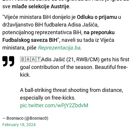
sve
mlađe selekcije Austrije
.
"Vijeće ministara BiH donijelo je
Odluku o prijamu
u
državljanstvo BiH fudbalera Adisa Jašića,
potencijalnog reprezentativca BiH,
na preporuku
Fudbalskog saveza BiH
", naveli su tada iz Vijeća
ministara, piše
Reprezentacija.ba
.
🇧🇦🇦🇹Adis Jašić (21, RWB/CM) gets his first
goal contribution of the season. Beautiful free-
kick.
A ball-striking threat shooting from distance,
especially on free-kicks.
pic.twitter.com/wPjY2ZbdvM
— Bosniaco (@Bosniac0)
February 18, 2024