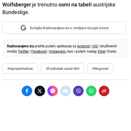
Wolfsberger
je trenutno
osmi na tabeli
austrijske
Bundeslige.
Dodajte Radiosarajevo.ba u omiljene Google izvore
Radiosarajevo.ba
pratite putem aplikacije za
Android
|
iOS
i društvenih
mreža
Twitter
|
Facebook
|
Instagram
, kao i putem našeg
Viber
Chata.
#reprezentativac
#Fudbalski savez BiH
#Nogomet