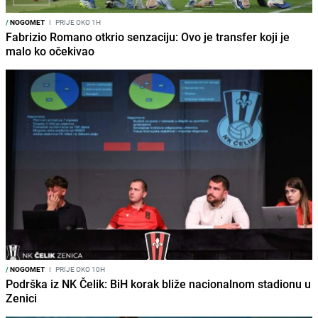
/
NOGOMET
I
PRIJE OKO 1H
Fabrizio Romano otkrio senzaciju: Ovo je transfer koji je
malo ko očekivao
/
NOGOMET
I
PRIJE OKO 10H
Podrška iz NK Čelik: BiH korak bliže nacionalnom stadionu u
Zenici