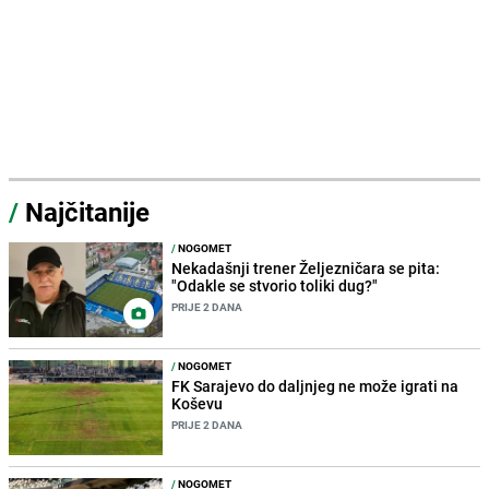
/
Najčitanije
/
NOGOMET
Nekadašnji trener Željezničara se pita:
"Odakle se stvorio toliki dug?"
PRIJE 2 DANA
/
NOGOMET
FK Sarajevo do daljnjeg ne može igrati na
Koševu
PRIJE 2 DANA
/
NOGOMET