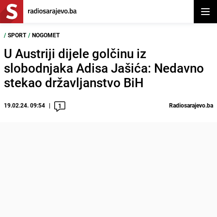
Otvor
/
SPORT
/
NOGOMET
U Austriji dijele golčinu iz
slobodnjaka Adisa Jašića: Nedavno
stekao državljanstvo BiH
19.02.24. 09:54
Radiosarajevo.ba
1