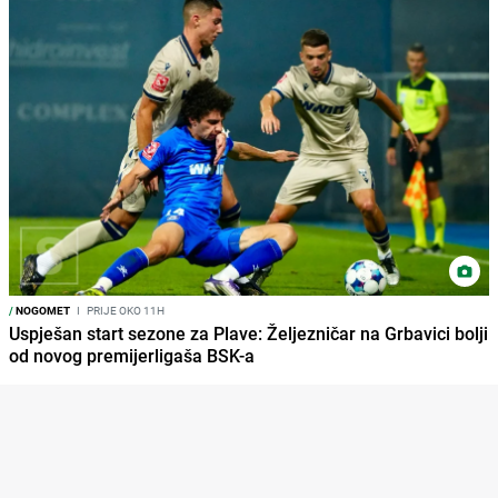
/
NOGOMET
I
PRIJE OKO 11H
Uspješan start sezone za Plave: Željezničar na Grbavici bolji
od novog premijerligaša BSK-a