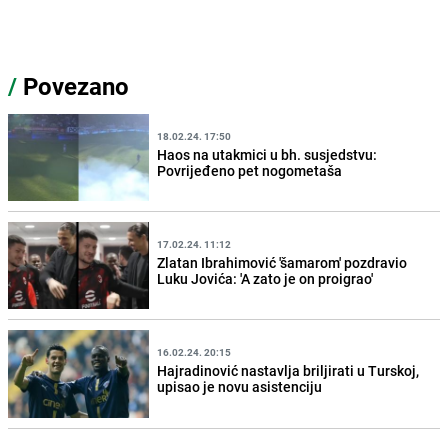
/
Povezano
18.02.24. 17:50
Haos na utakmici u bh. susjedstvu:
Povrijeđeno pet nogometaša
17.02.24. 11:12
Zlatan Ibrahimović 'šamarom' pozdravio
Luku Jovića: 'A zato je on proigrao'
16.02.24. 20:15
Hajradinović nastavlja briljirati u Turskoj,
upisao je novu asistenciju