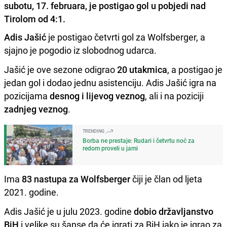
subotu, 17. februara, je postigao gol u pobjedi nad
Tirolom od 4:1.
Adis Jašić
je postigao četvrti gol za Wolfsberger, a
sjajno je pogodio iz slobodnog udarca.
Jašić je ove sezone odigrao
20 utakmica
, a postigao je
jedan gol i dodao jednu asistenciju. Adis Jašić igra na
pozicijama
desnog i lijevog veznog
, ali i na poziciji
zadnjeg veznog
.
TRENDING
Borba ne prestaje: Rudari i četvrtu noć za
redom proveli u jami
Ima
83 nastupa za Wolfsberger
čiji je član od ljeta
2021. godine.
Adis Jašić je u julu 2023. godine
dobio državljanstvo
BiH
i velike su šanse da će igrati za BiH iako je igrao za