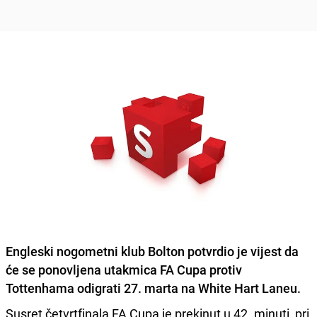
Engleski nogometni klub Bolton potvrdio je vijest da
će se ponovljena utakmica FA Cupa protiv
Tottenhama odigrati 27. marta na White Hart Laneu.
Susret četvrtfinala FA Cupa je prekinut u 42. minuti, pri