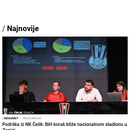
/
Najnovije
/
NOGOMET
I
PRIJE OKO 8H
Podrška iz NK Čelik: BiH korak bliže nacionalnom stadionu u
Zenici