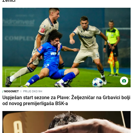
/
NOGOMET
I
PRIJE OKO 9H
Uspješan start sezone za Plave: Željezničar na Grbavici bolji
od novog premijerligaša BSK-a