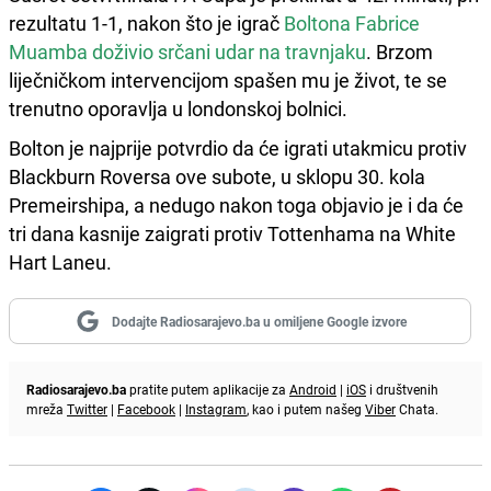
rezultatu 1-1, nakon što je igrač
Boltona Fabrice
Muamba doživio srčani udar na travnjaku
. Brzom
liječničkom intervencijom spašen mu je život, te se
trenutno oporavlja u londonskoj bolnici.
Bolton je najprije potvrdio da će igrati utakmicu protiv
Blackburn Roversa ove subote, u sklopu 30. kola
Premeirshipa, a nedugo nakon toga objavio je i da će
tri dana kasnije zaigrati protiv Tottenhama na White
Hart Laneu.
Dodajte Radiosarajevo.ba u omiljene Google izvore
Radiosarajevo.ba
pratite putem aplikacije za
Android
|
iOS
i društvenih
mreža
Twitter
|
Facebook
|
Instagram
, kao i putem našeg
Viber
Chata.