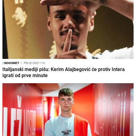
/
NOGOMET
I
PRIJE OKO 11H
Italijanski mediji pišu: Kerim Alajbegović će protiv Intera
igrati od prve minute