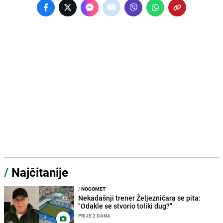
/
Najčitanije
/
NOGOMET
Nekadašnji trener Željezničara se pita:
"Odakle se stvorio toliki dug?"
PRIJE 2 DANA