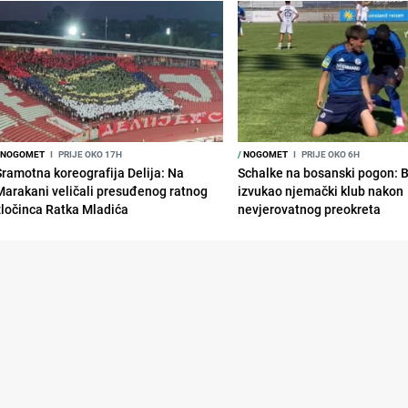
NOGOMET
I
PRIJE OKO 17H
/
NOGOMET
I
PRIJE OKO 6H
Sramotna koreografija Delija: Na
Schalke na bosanski pogon: 
Marakani veličali presuđenog ratnog
izvukao njemački klub nakon
zločinca Ratka Mladića
nevjerovatnog preokreta