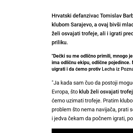
Hrvatski defanzivac
Tomislav Barb
klubom Sarajevo, a ovaj bivši mlad
želi osvajati trofeje, ali i igrati pr
priliku.
"Dečki su me odlično primili, mnogo je
ima odličnu ekipu, odlične pojedince
uigrati i da ćemo protiv
Lecha iz Pozn
"Ja kada sam čuo da postoji moguć
Evropa, što
klub želi osvajati trofe
ćemo uzimati trofeje. Pratim klubov
problem što nema navijača, prati 
i jedva čekam da počnem igrati, p