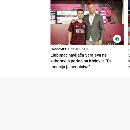
/
NOGOMET
I
PRIJE 1 DAN
/
Ljubimac navijača Sarajeva ne
zaboravlja period na Koševu: "Ta
emocija je neopisiva"