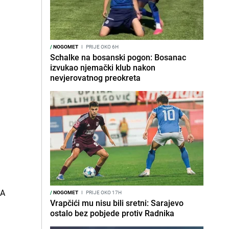
/
NOGOMET
I
PRIJE OKO 6H
Schalke na bosanski pogon: Bosanac
izvukao njemački klub nakon
nevjerovatnog preokreta
/
NOGOMET
I
PRIJE OKO 17H
Vrapčići mu nisu bili sretni: Sarajevo
ostalo bez pobjede protiv Radnika