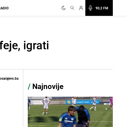
RADIO
90,2 FM
je, igrati
osarajevo.ba
/
Najnovije