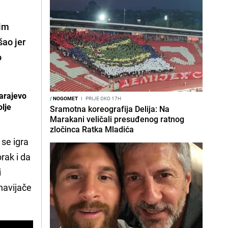
kim
šao jer
o
Sarajevo
/
NOGOMET
I
PRIJE OKO 17H
olje
Sramotna koreografija Delija: Na
Marakani veličali presuđenog ratnog
zločinca Ratka Mladića
se igra
rak i da
i
navijače