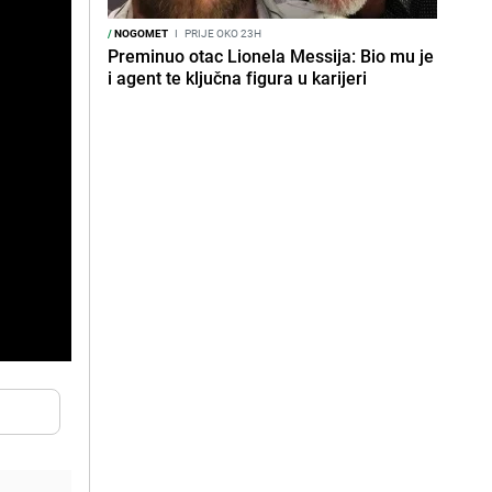
/
NOGOMET
I
PRIJE OKO 23H
Preminuo otac Lionela Messija: Bio mu je
i agent te ključna figura u karijeri