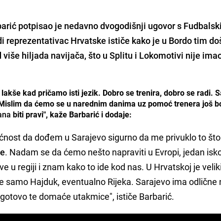
arić
potpisao je nedavno dvogodišnji ugovor s Fudbals
i reprezentativac Hrvatske ističe kako je u Bordo tim do
ed više hiljada navijača, što u
Splitu i Lokomotivi
nije ima
 lakše kad pričamo isti jezik. Dobro se trenira, dobro se radi. 
. Mislim da ćemo se u narednim danima uz pomoć trenera još b
ana
biti pravi", kaže Barbarić i dodaje:
nost da dođem u Sarajevo sigurno da me privuklo to što 
je
. Nadam se da ćemo nešto napraviti u Evropi, jedan isko
e u regiji i znam kako to ide kod nas. U Hrvatskoj je velik
se samo Hajduk, eventualno Rijeka. Sarajevo ima odlične 
ogotovo te domaće utakmice", ističe Barbarić.